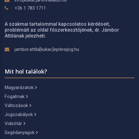
info[kukac]artifexkiado.hu
+36 1 783 1711
A szakmai tartalommal kapcsolatos kérdéseit,
problémáit az oldal főszerkesztőjének, dr. Jámbor
Attilának jelezheti:
jambor.attila[kukac]epitesijog.hu
Mit hol találok?
Magyarázatok
Fogalmak
Változások
Jogszabályok
Videótár
Segédanyagok