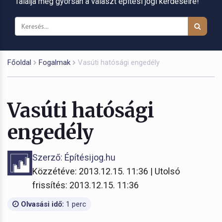
Találja meg gyorsan a választ építési jogi kérdéseire!
Főoldal
Fogalmak
Vasúti hatósági engedély
Vasúti hatósági
engedély
Szerző: Építésijog.hu
Közzétéve: 2013.12.15. 11:36 | Utolsó
frissítés: 2013.12.15. 11:36
Olvasási idő:
1 perc