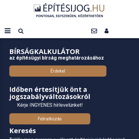
BÍRSÁGKALKULÁTOR
az építésügyi bírság meghatározásához
Érdekel
Időben értesítjük önt a
jogszabályváltozásokról
Kérje INGYENES hírlevelünket!
Feliratkozás
Keresés