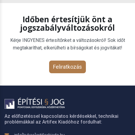
Időben értesítjük önt a
jogszabályváltozásokról
Kérje INGYENES értesítőnket a változásokról! Sok időt
megtakaríthat, elkerülheti a bírságokat és jogvitákat!
Feliratkozás
Az előfizetéssel kapcsolatos kérdésekkel, technikai
problémákkal az Artifex Kiadóhoz fordulhat: