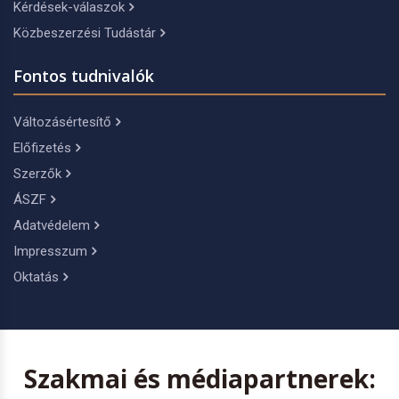
Kérdések-válaszok
Közbeszerzési Tudástár
Fontos tudnivalók
Változásértesítő
Előfizetés
Szerzők
ÁSZF
Adatvédelem
Impresszum
Oktatás
Szakmai és médiapartnerek: