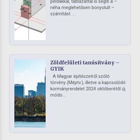
példákkal, táblázattal is segíti a –
néha meglehetősen bonyolult –
számítást. ...
Zöldfelületi tanúsítvány –
GYIK
A Magyar építészetről szóló
törvény (Méptv.), illetve a kapcsolódó
kormányrendelet 2024 októberétől új
módo...