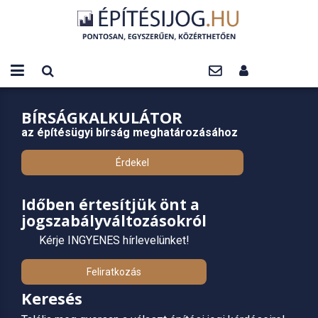
BÍRSÁGKALKULÁTOR
az építésügyi bírság meghatározásához
Érdekel
Időben értesítjük önt a
jogszabályváltozásokról
Kérje INGYENES hírlevelünket!
Feliratkozás
Keresés