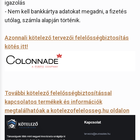
igazolás
- Nem kell bankkártya adatokat megadni, a fizetés
utólag, számla alapján történik.
Azonnali kötelező tervezői felelősségbiztosítás
kötés itt!
További kötelező felelősségbiztosítással
kapcsolatos termékek és információk
megtalálhatóak a kotelezofelelosseg.hu oldalon