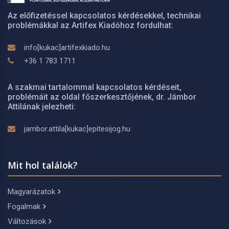
Az előfizetéssel kapcsolatos kérdésekkel, technikai
problémákkal az Artifex Kiadóhoz fordulhat:
info[kukac]artifexkiado.hu
+36 1 783 1711
A szakmai tartalommal kapcsolatos kérdéseit,
problémáit az oldal főszerkesztőjének, dr. Jámbor
Attilának jelezheti:
jambor.attila[kukac]epitesijog.hu
Mit hol találok?
Magyarázatok
Fogalmak
Változások