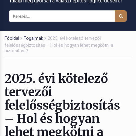
Találja meg gyorsan a választ építési jogi kérdéseire!
Főoldal
Fogalmak
2025. évi kötelező tervezői
felelősségbiztosítás – Hol és hogyan lehet megkötni a
biztosítást?
2025. évi kötelező
tervezői
felelősségbiztosítás
– Hol és hogyan
lehet megkötni a