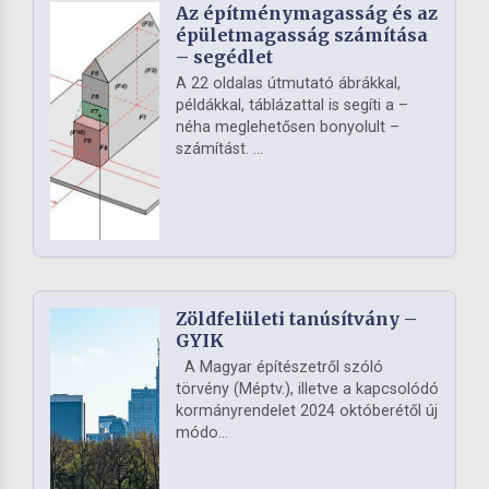
Az építménymagasság és az
épületmagasság számítása
– segédlet
A 22 oldalas útmutató ábrákkal,
példákkal, táblázattal is segíti a –
néha meglehetősen bonyolult –
számítást. ...
Zöldfelületi tanúsítvány –
GYIK
A Magyar építészetről szóló
törvény (Méptv.), illetve a kapcsolódó
kormányrendelet 2024 októberétől új
módo...