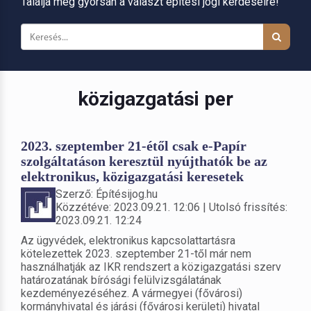
Találja meg gyorsan a választ építési jogi kérdéseire!
közigazgatási per
2023. szeptember 21-étől csak e-Papír
szolgáltatáson keresztül nyújthatók be az
elektronikus, közigazgatási keresetek
Szerző: Építésijog.hu
Közzétéve: 2023.09.21. 12:06 | Utolsó frissítés:
2023.09.21. 12:24
Az ügyvédek, elektronikus kapcsolattartásra
kötelezettek 2023. szeptember 21-től már nem
használhatják az IKR rendszert a közigazgatási szerv
határozatának bírósági felülvizsgálatának
kezdeményezéséhez. A vármegyei (fővárosi)
kormányhivatal és járási (fővárosi kerületi) hivatal