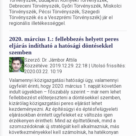
Törvényszék, Budapest Környéki Törvényszék,
Debreceni Törvényszék, Győri Törvényszék, Miskolci
Törvényszék, Pécsi Törvényszék, Szegedi
Törvényszék és a Veszprémi Törvényszék) jár el
regionális illetékességgel.
2020. március 1.: fellebbezés helyett peres
eljárás indítható a hatósági döntésekkel
szemben
Szerző: Dr. Jámbor Attila
Közzétéve: 2019.12.29. 22:18 | Utolsó frissítés:
2020.03.22. 10:19
Valamennyi közigazgatási hatósági ügy, valamennyi
ügyfelét érinti, hogy 2020. március 1. napját követően
indult ügyekben – főszabály szerint – már nem lehet
fellebbezést előterjeszteni a döntésekkel szemben,
kizárólag közigazgatási peres eljárást lehet
kezdeményezni. Az építésügyi és éptésfelügyeleti
eljárásokban érintett ügyfeleket ez változás igen
érzékenyen érintheti. Mind az építtetőknek, mind a
szomszédoknak új stratégiát kell alkalmazniuk, más
következményekkel kell számolniuk, ha hatékonyan