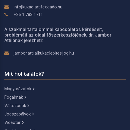
info[kukac]artifexkiado.hu
+36 1 783 1711
A szakmai tartalommal kapcsolatos kérdéseit,
problémáit az oldal főszerkesztőjének, dr. Jámbor
Attilának jelezheti:
jambor.attila[kukac]epitesijog.hu
Mit hol találok?
Magyarázatok
Fogalmak
Változások
Jogszabályok
Videótár