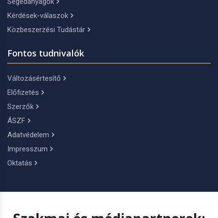
Segédanyagok
Kérdések-válaszok
Közbeszerzési Tudástár
Fontos tudnivalók
Változásértesítő
Előfizetés
Szerzők
ÁSZF
Adatvédelem
Impresszum
Oktatás