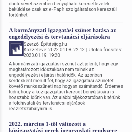
döntésével szemben benyújtható keresetlevelek
beküldése csak az e-Papír szolgáltatáson keresztül
történhet.
A kormányzati igazgatási szünet hatása az
engedélyezési és tervtanácsi eljárásokra
Szerző: Építésijog.hu
Közzétéve: 2023.01.08. 22:13 | Utolsó frissítés:
2023.01.19. 19:20
A kormányzati igazgatási szünet azt jelenti, hogy egy
meghatározott időszakban nem telnek az
engedélyezési eljárási határidők. Az azonban
kérdésként merült fel, hogy az igazgatási szünetet
követő munkaszüneti nap hogyan számítandó. Érdemes
tudni, hogy a közigazgatási kereset benyújtására is
hosszabb időnk van. Az alábbi tájékoztatóban kitérünk
a földhivatali és tervtanácsi eljárások
részletszabályaira is.
2022. március 1-től változott a
közigazgatási perek jogorvoslati rendszere