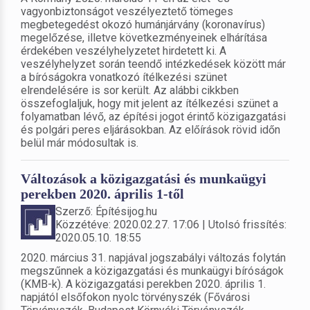
vagyonbiztonságot veszélyeztető tömeges
megbetegedést okozó humánjárvány (koronavírus)
megelőzése, illetve következményeinek elhárítása
érdekében veszélyhelyzetet hirdetett ki. A
veszélyhelyzet során teendő intézkedések között már
a bíróságokra vonatkozó ítélkezési szünet
elrendelésére is sor került. Az alábbi cikkben
összefoglaljuk, hogy mit jelent az ítélkezési szünet a
folyamatban lévő, az építési jogot érintő közigazgatási
és polgári peres eljárásokban. Az előírások rövid időn
belül már módosultak is.
Változások a közigazgatási és munkaügyi
perekben 2020. április 1-től
Szerző: Építésijog.hu
Közzétéve: 2020.02.27. 17:06 | Utolsó frissítés:
2020.05.10. 18:55
2020. március 31. napjával jogszabályi változás folytán
megszűnnek a közigazgatási és munkaügyi bíróságok
(KMB-k). A közigazgatási perekben 2020. április 1.
napjától elsőfokon nyolc törvényszék (Fővárosi