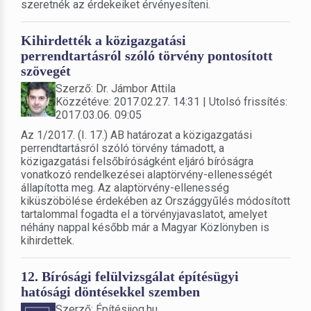
szeretnék az érdekeiket érvényesíteni.
Kihirdették a közigazgatási
perrendtartásról szóló törvény pontosított
szövegét
Szerző: Dr. Jámbor Attila
Közzétéve: 2017.02.27. 14:31 | Utolsó frissítés:
2017.03.06. 09:05
Az 1/2017. (I. 17.) AB határozat a közigazgatási
perrendtartásról szóló törvény támadott, a
közigazgatási felsőbíróságként eljáró bíróságra
vonatkozó rendelkezései alaptörvény-ellenességét
állapította meg. Az alaptörvény-ellenesség
kiküszöbölése érdekében az Országgyűlés módosított
tartalommal fogadta el a törvényjavaslatot, amelyet
néhány nappal később már a Magyar Közlönyben is
kihirdettek.
12. Bírósági felülvizsgálat építésügyi
hatósági döntésekkel szemben
Szerző: Építésijog.hu