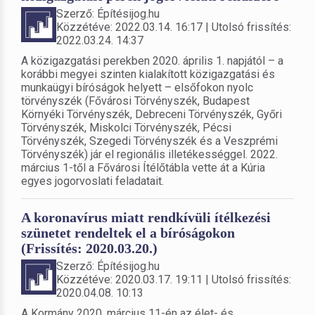
Szerző: Építésijog.hu
Közzétéve: 2022.03.14. 16:17 | Utolsó frissítés:
2022.03.24. 14:37
A közigazgatási perekben 2020. április 1. napjától – a
korábbi megyei szinten kialakított közigazgatási és
munkaügyi bíróságok helyett – elsőfokon nyolc
törvényszék (Fővárosi Törvényszék, Budapest
Környéki Törvényszék, Debreceni Törvényszék, Győri
Törvényszék, Miskolci Törvényszék, Pécsi
Törvényszék, Szegedi Törvényszék és a Veszprémi
Törvényszék) jár el regionális illetékességgel. 2022.
március 1-től a Fővárosi Ítélőtábla vette át a Kúria
egyes jogorvoslati feladatait.
A koronavírus miatt rendkívüli ítélkezési
szünetet rendeltek el a bíróságokon
(Frissítés: 2020.03.20.)
Szerző: Építésijog.hu
Közzétéve: 2020.03.17. 19:11 | Utolsó frissítés:
2020.04.08. 10:13
A Kormány 2020. március 11-én az élet- és