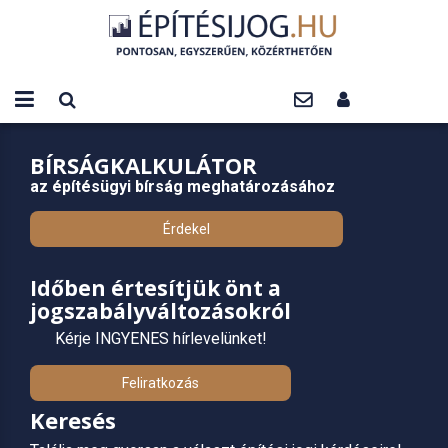
BÍRSÁGKALKULÁTOR
az építésügyi bírság meghatározásához
Érdekel
Időben értesítjük önt a
jogszabályváltozásokról
Kérje INGYENES hírlevelünket!
Feliratkozás
Keresés