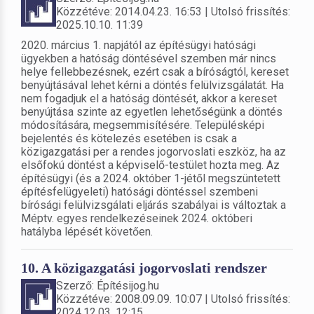
Közzétéve: 2014.04.23. 16:53 | Utolsó frissítés:
2025.10.10. 11:39
2020. március 1. napjától az építésügyi hatósági
ügyekben a hatóság döntésével szemben már nincs
helye fellebbezésnek, ezért csak a bíróságtól, kereset
benyújtásával lehet kérni a döntés felülvizsgálatát. Ha
nem fogadjuk el a hatóság döntését, akkor a kereset
benyújtása szinte az egyetlen lehetőségünk a döntés
módosítására, megsemmisítésére. Településképi
bejelentés és kötelezés esetében is csak a
közigazgatási per a rendes jogorvoslati eszköz, ha az
elsőfokú döntést a képviselő-testület hozta meg. Az
építésügyi (és a 2024. október 1-jétől megszüntetett
építésfelügyeleti) hatósági döntéssel szembeni
bírósági felülvizsgálati eljárás szabályai is változtak a
Méptv. egyes rendelkezéseinek 2024. októberi
hatályba lépését követően.
10. A közigazgatási jogorvoslati rendszer
Szerző: Építésijog.hu
Közzétéve: 2008.09.09. 10:07 | Utolsó frissítés:
2024.12.03. 12:15