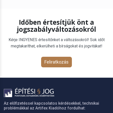
Időben értesítjük önt a
jogszabályváltozásokról
Kérje INGYENES értesítőnket a változásokról! Sok időt
megtakaríthat, elkerülheti a bírságokat és jogvitákat!
Feliratkozás
Az előfizetéssel kapcsolatos kérdésekkel, technikai
problémákkal az Artifex Kiadóhoz fordulhat: