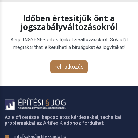
Időben értesítjük önt a
jogszabályváltozásokról
Kérje INGYENES értesítőnket a változásokról! Sok időt
megtakaríthat, elkerülheti a bírságokat és jogvitákat!
Feliratkozás
Az előfizetéssel kapcsolatos kérdésekkel, technikai
problémákkal az Artifex Kiadóhoz fordulhat:
info[kukac]artifexkiado.hu