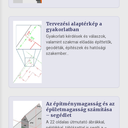
Tervezési alaptérkép a
gyakorlatban
Gyakorlati kérdések és válaszok,
valamint szakmai előadás építtetők,
geodéták, építészek és hatósági
szakember...
Az építménymagasság és az
épületmagasság számítása
– segédlet
A 22 oldalas útmutató ábrákkal,
példákkal, táblázattal is segíti a –