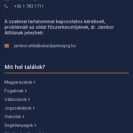
+36 1 783 1711
A szakmai tartalommal kapcsolatos kérdéseit,
problémáit az oldal főszerkesztőjének, dr. Jámbor
Attilának jelezheti:
jambor.attila[kukac]epitesijog.hu
Mit hol találok?
Magyarázatok
Fogalmak
Változások
Jogszabályok
Videótár
Segédanyagok