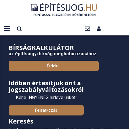
BÍRSÁGKALKULÁTOR
az építésügyi bírság meghatározásához
Érdekel
Időben értesítjük önt a
jogszabályváltozásokról
Kérje INGYENES hírlevelünket!
Feliratkozás
Keresés