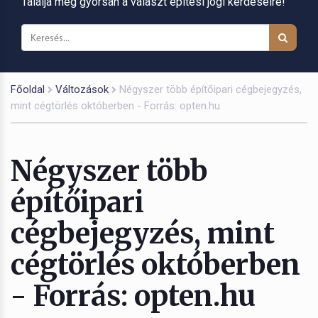
Találja meg gyorsan a választ építési jogi kérdéseire!
Főoldal
Változások
Négyszer több építőipari cégbejegyzés,
mint cégtörlés októberben - Forrás: opten.hu
Négyszer több
építőipari
cégbejegyzés, mint
cégtörlés októberben
- Forrás: opten.hu