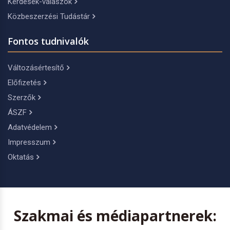
Kérdések-válaszok
Közbeszerzési Tudástár
Fontos tudnivalók
Változásértesítő
Előfizetés
Szerzők
ÁSZF
Adatvédelem
Impresszum
Oktatás
Szakmai és médiapartnerek: