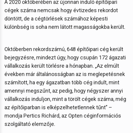
A 2020 októberében az újonnan induló építőipari
cégek száma nemcsak hogy évtizedes rekordot
döntött, de a cégtörlések számához képesti
különbség is soha nem látott magasságokba került.
Októberben rekordszámú, 648 építőipari cég került
bejegyzésre, mindezt úgy, hogy csupán 172 ágazati
vállalkozás került törlésre a hónapban. „Az elmúlt
években már általánosságban az is meglepetésnek
számított, ha egy ágazatban több cég indult, mint
amennyi megszűnt, az pedig, hogy négyszer annyi
vállalkozás induljon, mint a törölt cégek száma, még
az építőiparban is elképzelhetetlennek tűnt” –
mondja Pertics Richárd, az Opten céginformációs
szolgáltató elemzője.