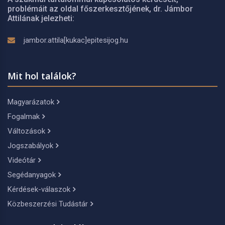
problémáit az oldal főszerkesztőjének, dr. Jámbor
Attilának jelezheti:
jambor.attila[kukac]epitesijog.hu
Mit hol találok?
Magyarázatok
Fogalmak
Változások
Jogszabályok
Videótár
Segédanyagok
Kérdések-válaszok
Közbeszerzési Tudástár