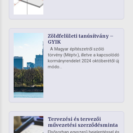
Zöldfelületi tanúsítvány –
GYIK
A Magyar építészetről szóló
törvény (Méptv.), illetve a kapcsolódó
kormányrendelet 2024 októberétől új
módo...
Tervezési és tervezői
művezetési szerződésminta
Elsősorban egyszerű bejelentéssel és