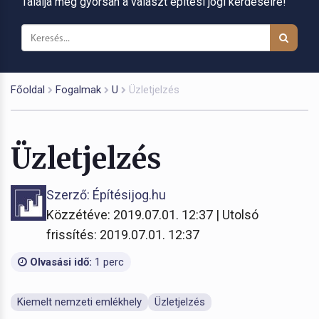
Találja meg gyorsan a választ építési jogi kérdéseire!
Főoldal
Fogalmak
U
Üzletjelzés
Üzletjelzés
Szerző: Építésijog.hu
Közzétéve: 2019.07.01. 12:37 | Utolsó
frissítés: 2019.07.01. 12:37
Olvasási idő:
1 perc
Kiemelt nemzeti emlékhely
Üzletjelzés