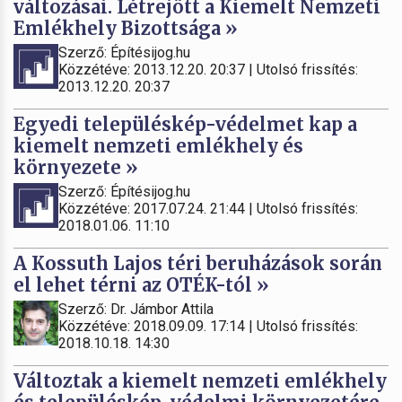
változásai. Létrejött a Kiemelt Nemzeti
Emlékhely Bizottsága »
Szerző: Építésijog.hu
Közzétéve: 2013.12.20. 20:37 | Utolsó frissítés:
2013.12.20. 20:37
Egyedi településkép-védelmet kap a
kiemelt nemzeti emlékhely és
környezete »
Szerző: Építésijog.hu
Közzétéve: 2017.07.24. 21:44 | Utolsó frissítés:
2018.01.06. 11:10
A Kossuth Lajos téri beruházások során
el lehet térni az OTÉK-tól »
Szerző: Dr. Jámbor Attila
Közzétéve: 2018.09.09. 17:14 | Utolsó frissítés:
2018.10.18. 14:30
Változtak a kiemelt nemzeti emlékhely