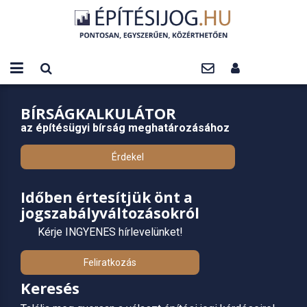
BÍRSÁGKALKULÁTOR
az építésügyi bírság meghatározásához
Érdekel
Időben értesítjük önt a
jogszabályváltozásokról
Kérje INGYENES hírlevelünket!
Feliratkozás
Keresés