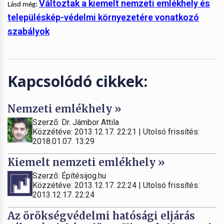
Változtak a kiemelt nemzeti emlékhely és
Lásd még:
településkép-védelmi környezetére vonatkozó
szabályok
Kapcsolódó cikkek:
Nemzeti emlékhely »
Szerző: Dr. Jámbor Attila
Közzétéve: 2013.12.17. 22:21 | Utolsó frissítés:
2018.01.07. 13:29
Kiemelt nemzeti emlékhely »
Szerző: Építésijog.hu
Közzétéve: 2013.12.17. 22:24 | Utolsó frissítés:
2013.12.17. 22:24
Az örökségvédelmi hatósági eljárás