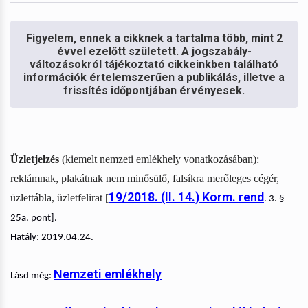
Figyelem, ennek a cikknek a tartalma több, mint 2
évvel ezelőtt született. A jogszabály-
változásokról tájékoztató cikkeinkben található
információk értelemszerűen a publikálás, illetve a
frissítés időpontjában érvényesek.
Üzletjelzés
(kiemelt nemzeti emlékhely vonatkozásában):
reklámnak, plakátnak nem minősülő, falsíkra merőleges cégér,
19/2018. (II. 14.) Korm. rend
üzlettábla, üzletfelirat [
. 3. §
25a. pont].
Hatály: 2019.04.24.
Nemzeti emlékhely
Lásd még: