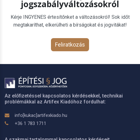
jogszabályváltozásokról
Kérje INGYENES értesítőnket a változásokról! Sok időt
megtakaríthat, elkerülheti a bírságokat és jogvitákat!
Feliratkozás
Az előfizetéssel kapcsolatos kérdésekkel, technikai
problémákkal az Artifex Kiadóhoz fordulhat:
info[kukac]artifexkiado.hu
+36 1 783 1711
A szakmai tartalommal kapcsolatos kérdéseit,