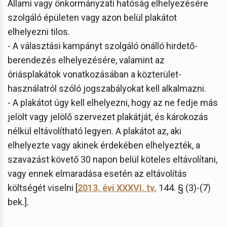
Állami vagy önkormányzati hatóság elhelyezésére
szolgáló épületen vagy azon belül plakátot
elhelyezni tilos.
- A választási kampányt szolgáló önálló hirdető-
berendezés elhelyezésére, valamint az
óriásplakátok vonatkozásában a közterület-
használatról szóló jogszabályokat kell alkalmazni.
- A plakátot úgy kell elhelyezni, hogy az ne fedje más
jelölt vagy jelölő szervezet plakátját, és károkozás
nélkül eltávolítható legyen. A plakátot az, aki
elhelyezte vagy akinek érdekében elhelyezték, a
szavazást követő 30 napon belül köteles eltávolítani,
vagy ennek elmaradása esetén az eltávolítás
költségét viselni [
2013. évi XXXVI. tv.
144. § (3)-(7)
bek.].