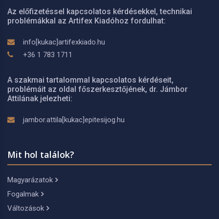
Az előfizetéssel kapcsolatos kérdésekkel, technikai
problémákkal az Artifex Kiadóhoz fordulhat:
info[kukac]artifexkiado.hu
+36 1 783 1711
A szakmai tartalommal kapcsolatos kérdéseit,
problémáit az oldal főszerkesztőjének, dr. Jámbor
Attilának jelezheti:
jambor.attila[kukac]epitesijog.hu
Mit hol találok?
Magyarázatok
Fogalmak
Változások