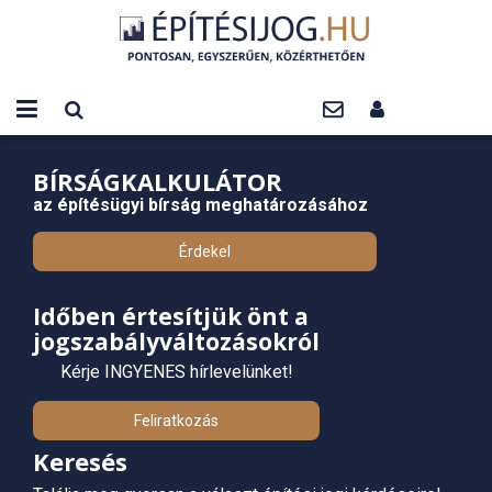
BÍRSÁGKALKULÁTOR
az építésügyi bírság meghatározásához
Érdekel
Időben értesítjük önt a
jogszabályváltozásokról
Kérje INGYENES hírlevelünket!
Feliratkozás
Keresés