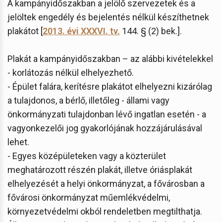
A kampányidőszakban a jelölő szervezetek és a
jelöltek engedély és bejelentés nélkül készíthetnek
plakátot [
2013. évi XXXVI. tv.
144. § (2) bek.].
Plakát a kampányidőszakban – az alábbi kivételekkel
- korlátozás nélkül elhelyezhető.
- Épület falára, kerítésre plakátot elhelyezni kizárólag
a tulajdonos, a bérlő, illetőleg - állami vagy
önkormányzati tulajdonban lévő ingatlan esetén - a
vagyonkezelői jog gyakorlójának hozzájárulásával
lehet.
- Egyes középületeken vagy a közterület
meghatározott részén plakát, illetve óriásplakát
elhelyezését a helyi önkormányzat, a fővárosban a
fővárosi önkormányzat műemlékvédelmi,
környezetvédelmi okból rendeletben megtilthatja.