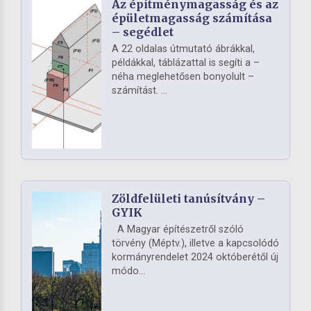
Az építménymagasság és az
épületmagasság számítása
– segédlet
A 22 oldalas útmutató ábrákkal,
példákkal, táblázattal is segíti a –
néha meglehetősen bonyolult –
számítást. ...
Zöldfelületi tanúsítvány –
GYIK
A Magyar építészetről szóló
törvény (Méptv.), illetve a kapcsolódó
kormányrendelet 2024 októberétől új
módo...