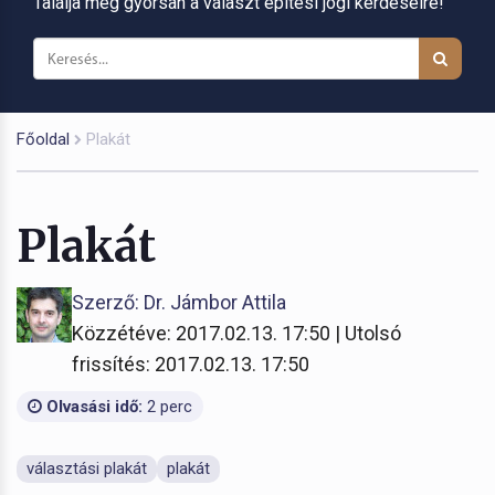
Találja meg gyorsan a választ építési jogi kérdéseire!
Főoldal
Plakát
Plakát
Szerző: Dr. Jámbor Attila
Közzétéve: 2017.02.13. 17:50 | Utolsó
frissítés: 2017.02.13. 17:50
Olvasási idő:
2 perc
választási plakát
plakát