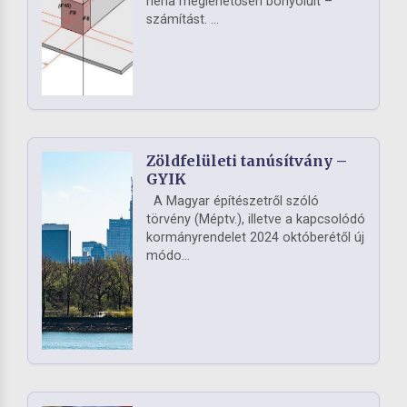
néha meglehetősen bonyolult –
számítást. ...
Zöldfelületi tanúsítvány –
GYIK
A Magyar építészetről szóló
törvény (Méptv.), illetve a kapcsolódó
kormányrendelet 2024 októberétől új
módo...