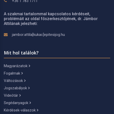
+36 1 783 1711
A szakmai tartalommal kapcsolatos kérdéseit,
problémáit az oldal főszerkesztőjének, dr. Jámbor
Attilának jelezheti:
jambor.attila[kukac]epitesijog.hu
Mit hol találok?
Magyarázatok
Fogalmak
Változások
Jogszabályok
Videótár
Segédanyagok
Kérdések-válaszok