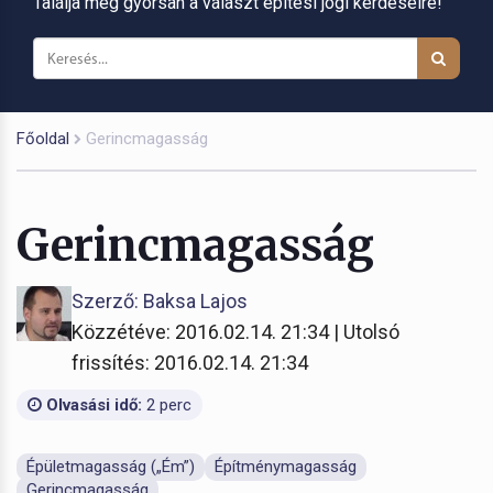
Találja meg gyorsan a választ építési jogi kérdéseire!
Főoldal
Gerincmagasság
Gerincmagasság
Szerző: Baksa Lajos
Közzétéve: 2016.02.14. 21:34 | Utolsó
frissítés: 2016.02.14. 21:34
Olvasási idő:
2 perc
Épületmagasság („Ém”)
Építménymagasság
Gerincmagasság