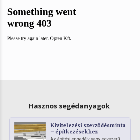
Hasznos segédanyagok
Kivitelezési szerződésminta
– építkezésekhez
Az építési engedély vagy egyszerű