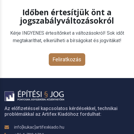
Időben értesítjük önt a
jogszabályváltozásokról
Kérje INGYENES értesítőnket a változásokról! Sok időt
megtakaríthat, elkerülheti a bírságokat és jogvitákat!
Feliratkozás
Az előfizetéssel kapcsolatos kérdésekkel, technikai
problémákkal az Artifex Kiadóhoz fordulhat:
info[kukac]artifexkiado.hu