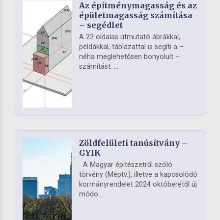
Az építménymagasság és az
épületmagasság számítása
– segédlet
A 22 oldalas útmutató ábrákkal,
példákkal, táblázattal is segíti a –
néha meglehetősen bonyolult –
számítást. ...
Zöldfelületi tanúsítvány –
GYIK
A Magyar építészetről szóló
törvény (Méptv.), illetve a kapcsolódó
kormányrendelet 2024 októberétől új
módo...