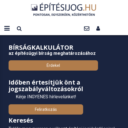
BÍRSÁGKALKULÁTOR
az építésügyi bírság meghatározásához
Érdekel
Időben értesítjük önt a
jogszabályváltozásokról
Kérje INGYENES hírlevelünket!
Feliratkozás
Keresés