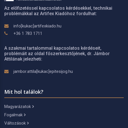
Az előfizetéssel kapcsolatos kérdésekkel, technikai
problémákkal az Artifex Kiadóhoz fordulhat:
info[kukac]artifexkiado.hu
+36 1 783 1711
A szakmai tartalommal kapcsolatos kérdéseit,
problémáit az oldal főszerkesztőjének, dr. Jámbor
Attilának jelezheti:
jambor.attila[kukac]epitesijog.hu
Mit hol találok?
Magyarázatok
Fogalmak
Változások