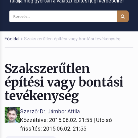
Találja meg gyorsan a választ építési jogi kérdéseire!
Főoldal
Szakszerűtlen építési vagy bontási tevékenység
Szakszerűtlen
építési vagy bontási
tevékenység
Szerző: Dr. Jámbor Attila
Közzétéve: 2015.06.02. 21:55 | Utolsó
frissítés: 2015.06.02. 21:55