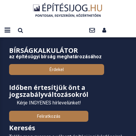
BÍRSÁGKALKULÁTOR
az építésügyi bírság meghatározásához
Érdekel
Időben értesítjük önt a
jogszabályváltozásokról
Kérje INGYENES hírlevelünket!
Feliratkozás
Keresés