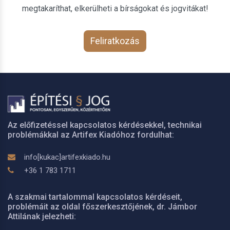
megtakaríthat, elkerülheti a bírságokat és jogvitákat!
Feliratkozás
Az előfizetéssel kapcsolatos kérdésekkel, technikai
problémákkal az Artifex Kiadóhoz fordulhat:
info[kukac]artifexkiado.hu
+36 1 783 1711
A szakmai tartalommal kapcsolatos kérdéseit,
problémáit az oldal főszerkesztőjének, dr. Jámbor
Attilának jelezheti: