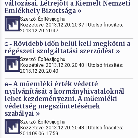
változásai. Létrejött a Kiemelt Nemzeti
Emlékhely Bizottsága »
Szerző: Építésijog.hu
Közzétéve: 2013.12.20. 20:37 | Utolsó frissítés:
2013.12.20. 20:37
Rövidebb időn belül kell megkötni a
régészeti szolgáltatási szerződést »
Szerző: Építésijog.hu
Közzétéve: 2013.12.20. 20:40 | Utolsó frissítés:
2013.12.20. 20:40
A műemléki érték védetté
nyilvánítását a kormányhivataloknál
lehet kezdeményezni. A műemléki
védettség megszüntetésének
szabályai »
Szerző: Építésijog.hu
Közzétéve: 2013.12.20. 20:48 | Utolsó frissítés:
2014.09.06. 17:59