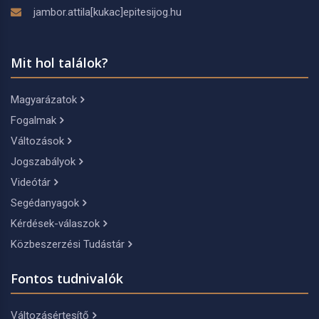
jambor.attila[kukac]epitesijog.hu
Mit hol találok?
Magyarázatok
Fogalmak
Változások
Jogszabályok
Videótár
Segédanyagok
Kérdések-válaszok
Közbeszerzési Tudástár
Fontos tudnivalók
Változásértesítő