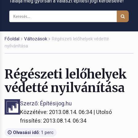
Találja meg gyorsan a választ építési jogi kérdéseire!
Főoldal
Változások
Régészeti lelőhelyek védetté
nyilvánítása
Régészeti lelőhelyek
védetté nyilvánítása
Szerző: Építésijog.hu
Közzétéve: 2013.08.14. 06:34 | Utolsó
frissítés: 2013.08.14. 06:34
Olvasási idő:
1 perc