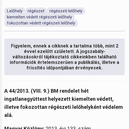
Lelőhely
régészet
régészeti lelőhely
kiemelten védett régészeti lelőhely
fokozottan védett régészeti lelőhely
Figyelem, ennek a cikknek a tartalma több, mint 2
évvel ezelőtt született. A jogszabály-
változásokról tájékoztató cikkeinkben található
információk értelemszerűen a publikálás, illetve a
frissítés időpontjában érvényesek.
A 44/2013. (VIII. 9.) BM rendelet hét
ingatlanegyüttest helyezett kiemelten védett,
illetve fokozottan régészeti lelőhelyként védelem
alá.
Magyar Közlöny:
2013. évi 133. szám