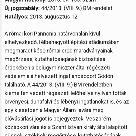
Új jogszabály:
44/2013. (VIII. 9.) BM rendelet
Hatályos:
2013. augusztus 12.
A római kori Pannonia határvonalán kívül
elhelyezkedő, félbehagyott építési stádiumában
megmaradt késő római erőd maradványainak
megőrzése, kutathatóságának biztosítása
érdekében a belügyminiszter által régészeti
védelem alá helyezett ingatlancsoport Gödön
található. A 44/2013. (VIII. 9.) BM rendeletben
kiemelten védett régészeti lelőhellyé nyilvánítottak
örvényesi, dunafalvi és lébényi ingatlanokat is, és az
egyik esetben a Magyar Állam javára még
elővásárlási jogot is bejegyeztek. Veszprém
középkori vára és a Szent István király által alapított
püspöki székhely megőrzése, kutathatóságának