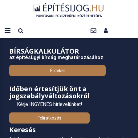
BÍRSÁGKALKULÁTOR
az építésügyi bírság meghatározásához
Érdekel
Időben értesítjük önt a
jogszabályváltozásokról
Kérje INGYENES hírlevelünket!
Feliratkozás
Keresés