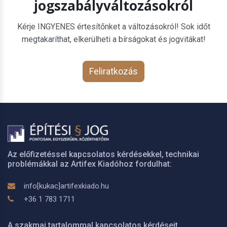
jogszabályváltozásokról
Kérje INGYENES értesítőnket a változásokról! Sok időt
megtakaríthat, elkerülheti a bírságokat és jogvitákat!
Feliratkozás
Az előfizetéssel kapcsolatos kérdésekkel, technikai
problémákkal az Artifex Kiadóhoz fordulhat:
info[kukac]artifexkiado.hu
+36 1 783 1711
A szakmai tartalommal kapcsolatos kérdéseit,