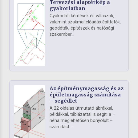
Tervezési alaptérkép a
gyakorlatban
Gyakorlati kérdések és válaszok,
valamint szakmai előadás építtetők,
geodéták, építészek és hatósági
szakember...
Az építménymagasság és az
épületmagasság számítása
– segédlet
A 22 oldalas útmutató ábrákkal,
példákkal, táblázattal is segíti a –
néha meglehetősen bonyolult –
számítást. ...