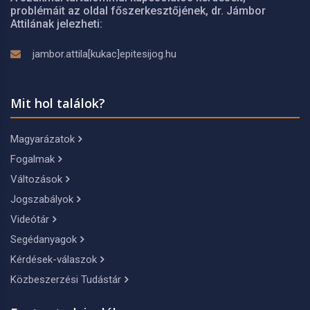
problémáit az oldal főszerkesztőjének, dr. Jámbor
Attilának jelezheti:
jambor.attila[kukac]epitesijog.hu
Mit hol találok?
Magyarázatok
Fogalmak
Változások
Jogszabályok
Videótár
Segédanyagok
Kérdések-válaszok
Közbeszerzési Tudástár