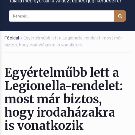
Találja meg gyorsan a választ építési jogi kérdéseire!
Főoldal
Egyértelműbb lett a Legionella-rendelet: most már
biztos, hogy irodaházakra is vonatkozik
Egyértelműbb lett a
Legionella-rendelet:
most már biztos,
hogy irodaházakra
is vonatkozik