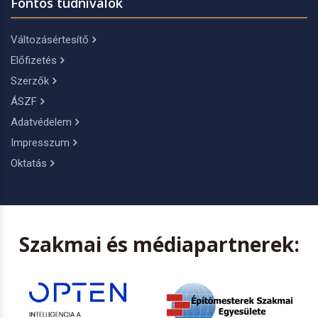
Fontos tudnivalók
Változásértesítő
Előfizetés
Szerzők
ÁSZF
Adatvédelem
Impresszum
Oktatás
Szakmai és médiapartnerek: