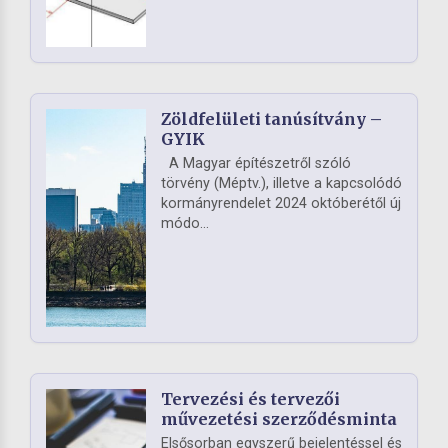
Zöldfelületi tanúsítvány –
GYIK
A Magyar építészetről szóló
törvény (Méptv.), illetve a kapcsolódó
kormányrendelet 2024 októberétől új
módo...
Tervezési és tervezői
művezetési szerződésminta
Elsősorban egyszerű bejelentéssel és