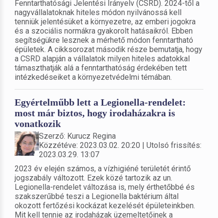
Fenntarthatósági Jelentési Irányelv (CSRD). 2024-től a
nagyvállalatoknak hiteles módon nyilvánossá kell
tenniük jelentésüket a környezetre, az emberi jogokra
és a szociális normákra gyakorolt hatásaikról. Ebben
segítségükre lesznek a mérhető módon fenntartható
épületek. A cikksorozat második része bemutatja, hogy
a CSRD alapján a vállalatok milyen hiteles adatokkal
támaszthatják alá a fenntarthatóság érdekében tett
intézkedéseiket a környezetvédelmi témában.
Egyértelműbb lett a Legionella-rendelet:
most már biztos, hogy irodaházakra is
vonatkozik
Szerző: Kurucz Regina
Közzétéve: 2023.03.02. 20:20 | Utolsó frissítés:
2023.03.29. 13:07
2023 év elején számos, a vízhigiéné területét érintő
jogszabály változott. Ezek közé tartozik az un.
Legionella-rendelet változása is, mely érthetőbbé és
szakszerűbbé teszi a Legionella baktérium által
okozott fertőzési kockázat kezelését épületeinkben.
Mit kell tennie az irodaházak üzemeltetőinek a