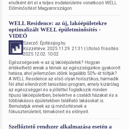
elsőként ért el a teljes irodaterületre vonatkozó WELL
Előminősítést Magyarországon.
WELL Residence: az új, lakóépületekre
optimalizált WELL épületminősítés -
VIDEÓ
Szerző: Építésijog.hu
Közzétéve: 2025.11.29. 21:31 | Utolsó frissítés:
2025.12.02. 10:02
Egészségesek-e az új lakóépületek? Hogyan
értékelhető annak a térnek az egészségünkre gyakorolt
hatása, ahol jellemzően időnk legalább 50%-át töltjük?
A WELL Residence az első olyan holisztikus, harmadik
fél által ellenőrzött tanúsítási program, amely kizárólag
az egészséggel és a jólléttel foglalkozik minden
típusú lakóépületben, beleértve a családi házakat és a
többlakásos épületekben található lakásokat is.
Bemutatjuk ennek az új minősítésnek a
fókuszterületeit, témaköreit és előnyeit.
Szellőztető rendszer alkalmazása esetén a