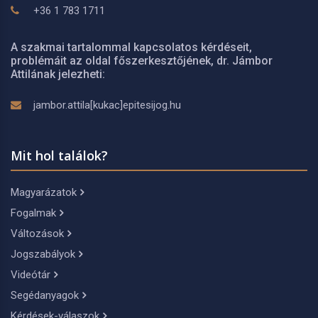
+36 1 783 1711
A szakmai tartalommal kapcsolatos kérdéseit,
problémáit az oldal főszerkesztőjének, dr. Jámbor
Attilának jelezheti:
jambor.attila[kukac]epitesijog.hu
Mit hol találok?
Magyarázatok
Fogalmak
Változások
Jogszabályok
Videótár
Segédanyagok
Kérdések-válaszok