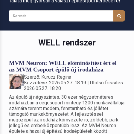
Találja meg gyorsan a választ építési jogi kérdéseire!
WELL rendszer
MVM Neuron: WELL előminősítést ért el
az MVM Csoport épülő új irodaháza
Szerző: Kurucz Regina
Közzétéve: 2026.05.27. 18:19 | Utolsó frissítés:
2026.05.27. 18:20
Az épülő új négyszintes, 30 ezer négyzetméteres
irodaházban a cégcsoport mintegy 1200 munkavállalója
számára teremt modern, fenntartható és jóllétet
támogató munkakörnyezetet. A fejlesztéssel
megszépül az irodaház környezete is, zöldebb, park
jellegű és emberközpontúbb lesz. Az MVM Neuron
épülete a hazai új építésű irodaépületek között