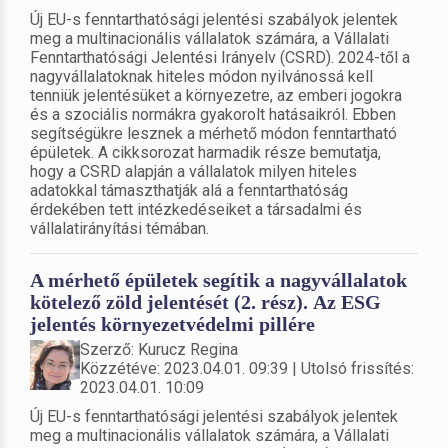
Új EU-s fenntarthatósági jelentési szabályok jelentek
meg a multinacionális vállalatok számára, a Vállalati
Fenntarthatósági Jelentési Irányelv (CSRD). 2024-től a
nagyvállalatoknak hiteles módon nyilvánossá kell
tenniük jelentésüket a környezetre, az emberi jogokra
és a szociális normákra gyakorolt hatásaikról. Ebben
segítségükre lesznek a mérhető módon fenntartható
épületek. A cikksorozat harmadik része bemutatja,
hogy a CSRD alapján a vállalatok milyen hiteles
adatokkal támaszthatják alá a fenntarthatóság
érdekében tett intézkedéseiket a társadalmi és
vállalatirányítási témában.
A mérhető épületek segítik a nagyvállalatok
kötelező zöld jelentését (2. rész). Az ESG
jelentés környezetvédelmi pillére
Szerző: Kurucz Regina
Közzétéve: 2023.04.01. 09:39 | Utolsó frissítés:
2023.04.01. 10:09
Új EU-s fenntarthatósági jelentési szabályok jelentek
meg a multinacionális vállalatok számára, a Vállalati