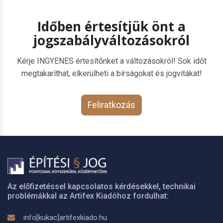
Időben értesítjük önt a
jogszabályváltozásokról
Kérje INGYENES értesítőnket a változásokról! Sok időt
megtakaríthat, elkerülheti a bírságokat és jogvitákat!
Feliratkozás
Az előfizetéssel kapcsolatos kérdésekkel, technikai
problémákkal az Artifex Kiadóhoz fordulhat:
info[kukac]artifexkiado.hu