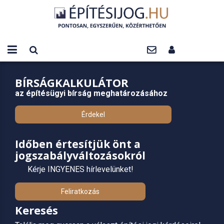
BÍRSÁGKALKULÁTOR
az építésügyi bírság meghatározásához
Érdekel
Időben értesítjük önt a
jogszabályváltozásokról
Kérje INGYENES hírlevelünket!
Feliratkozás
Keresés