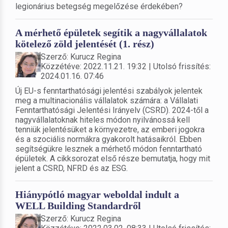
legionárius betegség megelőzése érdekében?
A mérhető épületek segítik a nagyvállalatok
kötelező zöld jelentését (1. rész)
Szerző: Kurucz Regina
Közzétéve: 2022.11.21. 19:32 | Utolsó frissítés:
2024.01.16. 07:46
Új EU-s fenntarthatósági jelentési szabályok jelentek
meg a multinacionális vállalatok számára: a Vállalati
Fenntarthatósági Jelentési Irányelv (CSRD). 2024-től a
nagyvállalatoknak hiteles módon nyilvánossá kell
tenniük jelentésüket a környezetre, az emberi jogokra
és a szociális normákra gyakorolt hatásaikról. Ebben
segítségükre lesznek a mérhető módon fenntartható
épületek. A cikksorozat első része bemutatja, hogy mit
jelent a CSRD, NFRD és az ESG.
Hiánypótló magyar weboldal indult a
WELL Building Standardről
Szerző: Kurucz Regina