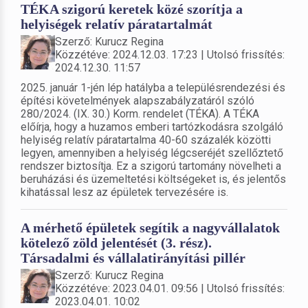
TÉKA szigorú keretek közé szorítja a
helyiségek relatív páratartalmát
Szerző: Kurucz Regina
Közzétéve: 2024.12.03. 17:23 | Utolsó frissítés:
2024.12.30. 11:57
2025. január 1-jén lép hatályba a településrendezési és
építési követelmények alapszabályzatáról szóló
280/2024. (IX. 30.) Korm. rendelet (TÉKA). A TÉKA
előírja, hogy a huzamos emberi tartózkodásra szolgáló
helyiség relatív páratartalma 40-60 százalék közötti
legyen, amennyiben a helyiség légcseréjét szellőztető
rendszer biztosítja. Ez a szigorú tartomány növelheti a
beruházási és üzemeltetési költségeket is, és jelentős
kihatással lesz az épületek tervezésére is.
A mérhető épületek segítik a nagyvállalatok
kötelező zöld jelentését (3. rész).
Társadalmi és vállalatirányítási pillér
Szerző: Kurucz Regina
Közzétéve: 2023.04.01. 09:56 | Utolsó frissítés:
2023.04.01. 10:02