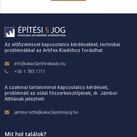
Az előfizetéssel kapcsolatos kérdésekkel, technikai
problémákkal az Artifex Kiadóhoz fordulhat:
info[kukac]artifexkiado.hu
+36 1 783 1711
A szakmai tartalommal kapcsolatos kérdéseit,
problémáit az oldal főszerkesztőjének, dr. Jámbor
Attilának jelezheti:
jambor.attila[kukac]epitesijog.hu
Mit hol találok?