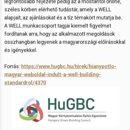
legfontosabb fejezete pedig az a mostantól online,
széles körben elérhető tudástár, amely a WELL
alapjait, az ajánlásokat és a tíz témakört mutatja be.
A WELL munkacsoport tagjai kiemelt figyelmet
fordítanak arra, hogy az alkalmazott megoldások
összhangban legyenek a magyarországi előírásokkal
és igényekkel.
Forrás:
https://www.hugbc.hu/hirek/hianypotlo-
magyar-weboldal-indult-a-well-building-
standardrol/4370