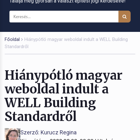
Találja meg gyorsan a választ építési jogi kérdéseire!
Főoldal
Hiánypótló magyar weboldal indult a WELL Building
Standardről
Hiánypótló magyar
weboldal indult a
WELL Building
Standardről
Szerző: Kurucz Regina