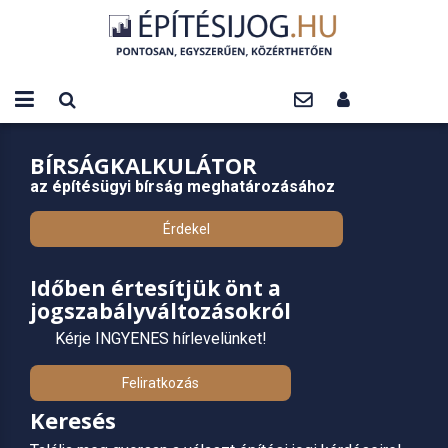
BÍRSÁGKALKULÁTOR
az építésügyi bírság meghatározásához
Érdekel
Időben értesítjük önt a
jogszabályváltozásokról
Kérje INGYENES hírlevelünket!
Feliratkozás
Keresés