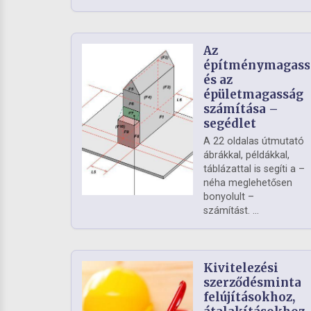
Az
építménymagass
és az
épületmagasság
számítása –
segédlet
A 22 oldalas útmutató
ábrákkal, példákkal,
táblázattal is segíti a –
néha meglehetősen
bonyolult –
számítást. ...
Kivitelezési
szerződésminta
felújításokhoz,