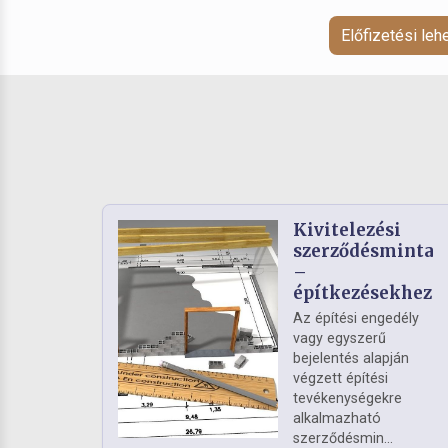
Előfizetési le
Kivitelezési
szerződésminta
–
építkezésekhez
Az építési engedély
vagy egyszerű
bejelentés alapján
végzett építési
tevékenységekre
alkalmazható
szerződésmin...