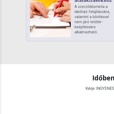
átalakításokhoz
A szerződésminta a
lakóház-felújításokra,
valamint a bővítéssel
nem járó tetőtér-
beépítésekre
alkalmazható.
Időben
Kérje INGYENES é