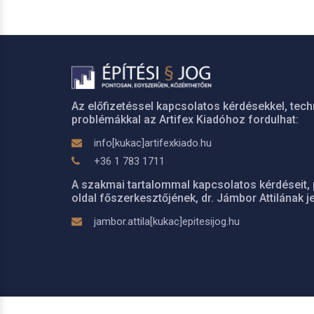
Az előfizetéssel kapcsolatos kérdésekkel, tech
problémákkal az Artifex Kiadóhoz fordulhat:
info[kukac]artifexkiado.hu
+36 1 783 1711
A szakmai tartalommal kapcsolatos kérdéseit, 
oldal főszerkesztőjének, dr. Jámbor Attilának je
jambor.attila[kukac]epitesijog.hu