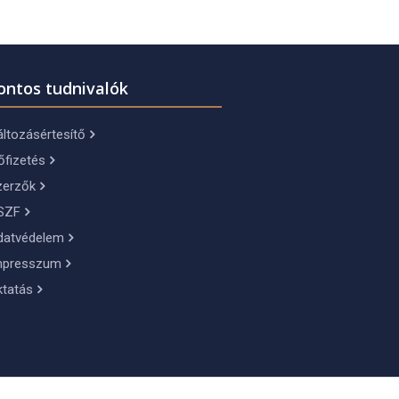
ontos tudnivalók
ltozásértesítő
őfizetés
zerzők
SZF
datvédelem
mpresszum
ktatás