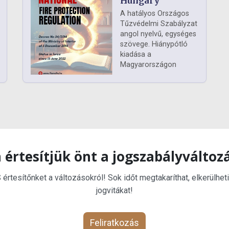
Hungary
A hatályos Országos
Tűzvédelmi Szabályzat
angol nyelvű, egységes
szövege. Hiánypótló
kiadása a
Magyarországon
 értesítjük önt a jogszabályváltoz
rtesítőnket a változásokról! Sok időt megtakaríthat, elkerülheti
jogvitákat!
Feliratkozás