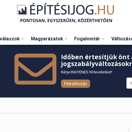
válaszok
Magyarázatok
Fogalomtár
Változá
Időben értesítjük önt 
jogszabályváltozásokr
Kérje INGYENES hírlevelünket!
Feliratkozás