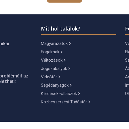
Mit hol találok?
F
Magyarázatok
Vá
nikai
Fogalmak
El
Változások
S
Jogszabályok
Á
problémáit az
Videótár
A
lezheti:
Segédanyagok
I
Kérdések-válaszok
O
Közbeszerzési Tudástár