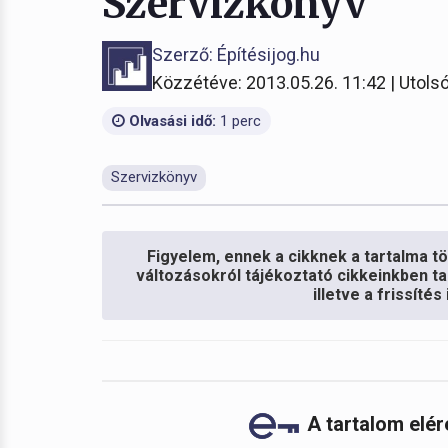
Szervizkönyv
Szerző: Építésijog.hu
Közzétéve: 2013.05.26. 11:42 | Utolsó
Olvasási idő:
1 perc
Szervizkönyv
Figyelem, ennek a cikknek a tartalma töb
változásokról tájékoztató cikkeinkben ta
illetve a frissíté
A tartalom elé