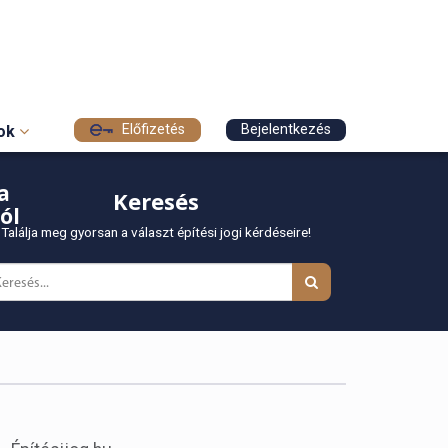
Előfizetés
Bejelentkezés
sok
a
Keresés
ól
Találja meg gyorsan a választ építési jogi kérdéseire!