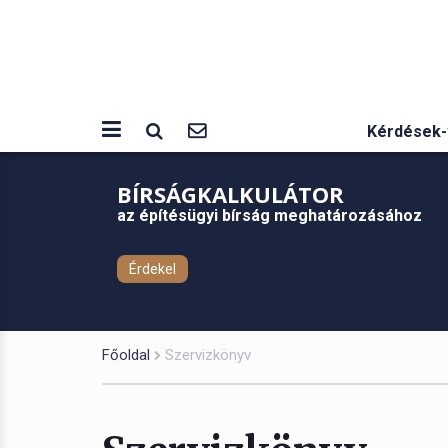
Kérdések-
BÍRSÁGKALKULÁTOR
az építésügyi bírság meghatározásához
Érdekel
Főoldal
Szervizkönyv