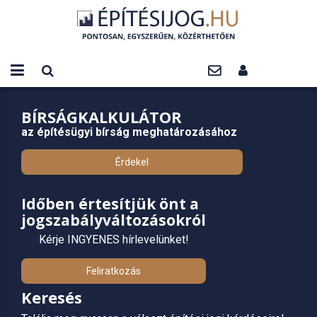
BÍRSÁGKALKULÁTOR
az építésügyi bírság meghatározásához
Érdekel
Időben értesítjük önt a
jogszabályváltozásokról
Kérje INGYENES hírlevelünket!
Feliratkozás
Keresés