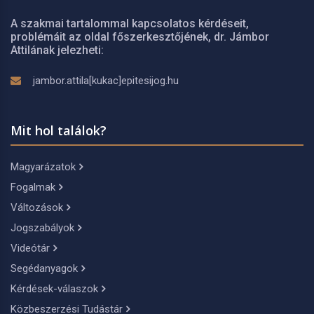
A szakmai tartalommal kapcsolatos kérdéseit,
problémáit az oldal főszerkesztőjének, dr. Jámbor
Attilának jelezheti:
jambor.attila[kukac]epitesijog.hu
Mit hol találok?
Magyarázatok
Fogalmak
Változások
Jogszabályok
Videótár
Segédanyagok
Kérdések-válaszok
Közbeszerzési Tudástár