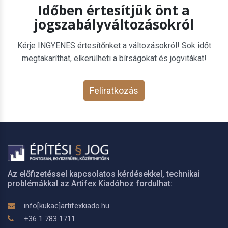
Időben értesítjük önt a
jogszabályváltozásokról
Kérje INGYENES értesítőnket a változásokról! Sok időt
megtakaríthat, elkerülheti a bírságokat és jogvitákat!
Feliratkozás
Az előfizetéssel kapcsolatos kérdésekkel, technikai
problémákkal az Artifex Kiadóhoz fordulhat:
info[kukac]artifexkiado.hu
+36 1 783 1711