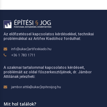
Az előfizetéssel kapcsolatos kérdésekkel, technikai
problémákkal az Artifex Kiadóhoz fordulhat:
info[kukac]artifexkiado.hu
+36 1 783 1711
A szakmai tartalommal kapcsolatos kérdéseit,
problémáit az oldal főszerkesztőjének, dr. Jámbor
Attilának jelezheti:
jambor.attila[kukac]epitesijog.hu
Mit hol találok?