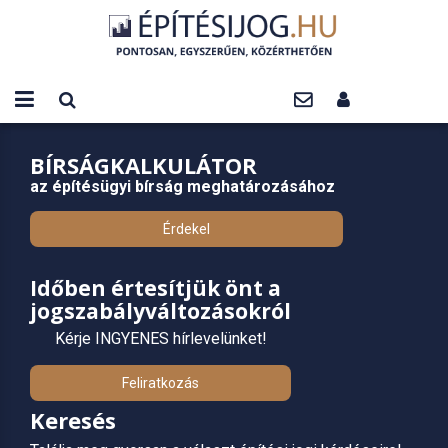
BÍRSÁGKALKULÁTOR
az építésügyi bírság meghatározásához
Érdekel
Időben értesítjük önt a
jogszabályváltozásokról
Kérje INGYENES hírlevelünket!
Feliratkozás
Keresés