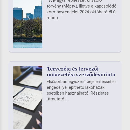
A Magyar építészetről szóló
törvény (Méptv.), illetve a kapcsolódó
kormányrendelet 2024 októberétől új
módo...
Tervezési és tervezői
művezetési szerződésminta
Elsősorban egyszerű bejelentéssel és
engedéllyel építhető lakóházak
esetében használható. Részletes
útmutató i...