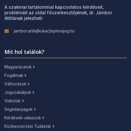
A szakmai tartalommal kapcsolatos kérdéseit,
problémáit az oldal főszerkesztőjének, dr. Jámbor
Attilának jelezheti:
jambor.attila[kukac]epitesijog.hu
Mit hol találok?
Magyarázatok
Fogalmak
Változások
Jogszabályok
Videótár
Segédanyagok
Kérdések-válaszok
Közbeszerzési Tudástár