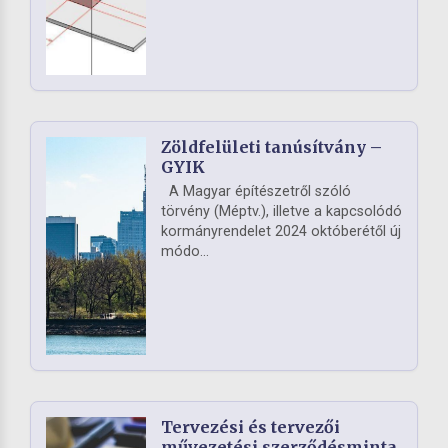
Zöldfelületi tanúsítvány –
GYIK
A Magyar építészetről szóló
törvény (Méptv.), illetve a kapcsolódó
kormányrendelet 2024 októberétől új
módo...
Tervezési és tervezői
művezetési szerződésminta