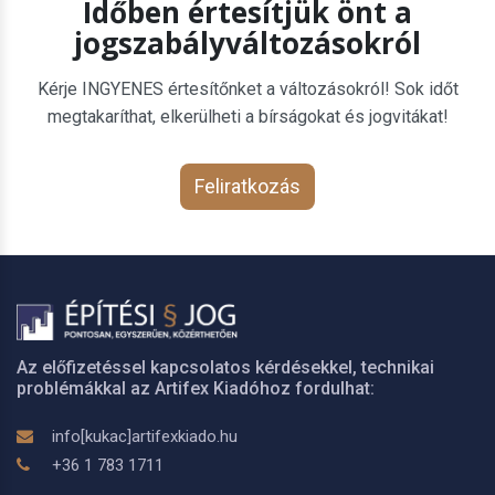
Időben értesítjük önt a
jogszabályváltozásokról
Kérje INGYENES értesítőnket a változásokról! Sok időt
megtakaríthat, elkerülheti a bírságokat és jogvitákat!
Feliratkozás
Az előfizetéssel kapcsolatos kérdésekkel, technikai
problémákkal az Artifex Kiadóhoz fordulhat:
info[kukac]artifexkiado.hu
+36 1 783 1711