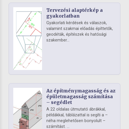
Tervezési alaptérkép a
gyakorlatban
Gyakorlati kérdések és válaszok,
valamint szakmai előadás építtetők,
geodéták, építészek és hatósági
szakember...
Az építménymagasság és az
épületmagasság számítása
– segédlet
A 22 oldalas útmutató ábrákkal,
példákkal, táblázattal is segíti a –
néha meglehetősen bonyolult –
számítást. ...