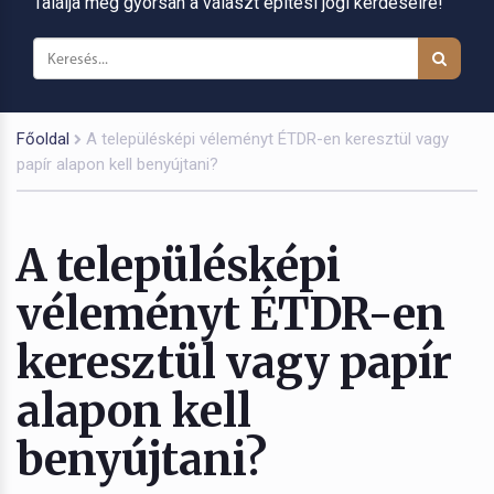
Találja meg gyorsan a választ építési jogi kérdéseire!
Főoldal
A településképi véleményt ÉTDR-en keresztül vagy
papír alapon kell benyújtani?
A településképi
véleményt ÉTDR-en
keresztül vagy papír
alapon kell
benyújtani?