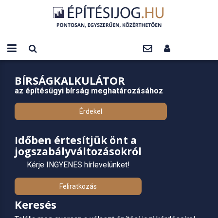
BÍRSÁGKALKULÁTOR
az építésügyi bírság meghatározásához
Érdekel
Időben értesítjük önt a
jogszabályváltozásokról
Kérje INGYENES hírlevelünket!
Feliratkozás
Keresés