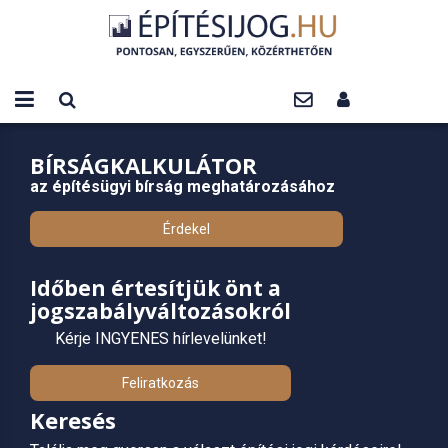
BÍRSÁGKALKULÁTOR
az építésügyi bírság meghatározásához
Érdekel
Időben értesítjük önt a
jogszabályváltozásokról
Kérje INGYENES hírlevelünket!
Feliratkozás
Keresés