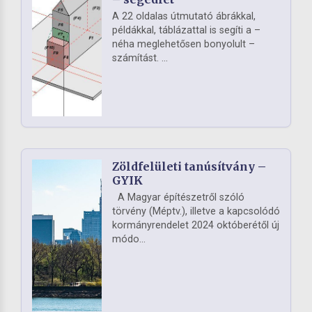
A 22 oldalas útmutató ábrákkal,
példákkal, táblázattal is segíti a –
néha meglehetősen bonyolult –
számítást. ...
Zöldfelületi tanúsítvány –
GYIK
A Magyar építészetről szóló
törvény (Méptv.), illetve a kapcsolódó
kormányrendelet 2024 októberétől új
módo...