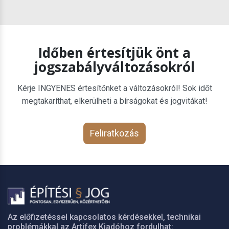
Időben értesítjük önt a
jogszabályváltozásokról
Kérje INGYENES értesítőnket a változásokról! Sok időt
megtakaríthat, elkerülheti a bírságokat és jogvitákat!
Feliratkozás
Az előfizetéssel kapcsolatos kérdésekkel, technikai
problémákkal az Artifex Kiadóhoz fordulhat: