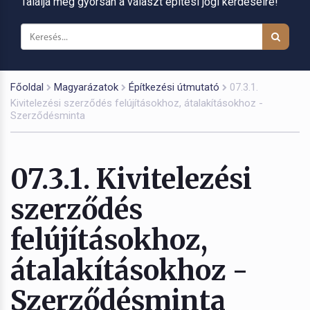
Találja meg gyorsan a választ építési jogi kérdéseire!
Főoldal
Magyarázatok
Építkezési útmutató
07.3.1.
Kivitelezési szerződés felújításokhoz, átalakításokhoz -
Szerződésminta
07.3.1. Kivitelezési
szerződés
felújításokhoz,
átalakításokhoz -
Szerződésminta