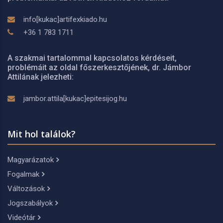
info[kukac]artifexkiado.hu
+36 1 783 1711
A szakmai tartalommal kapcsolatos kérdéseit,
problémáit az oldal főszerkesztőjének, dr. Jámbor
Attilának jelezheti:
jambor.attila[kukac]epitesijog.hu
Mit hol találok?
Magyarázatok
Fogalmak
Változások
Jogszabályok
Videótár