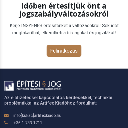
Időben értesítjük önt a
jogszabályváltozásokról
Kérje INGYENES értesítőnket a változásokról! Sok időt
megtakaríthat, elkerülheti a bírságokat és jogvitákat!
Feliratkozás
Az előfizetéssel kapcsolatos kérdésekkel, technikai
problémákkal az Artifex Kiadóhoz fordulhat:
info[kukac]artifexkiado.hu
+36 1 783 1711