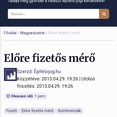
Találja meg gyorsan a választ építési jogi kérdéseire!
Főoldal
Magyarázatok
Előre fizetős mérő
Előre fizetős mérő
Szerző: Építésijog.hu
Közzétéve: 2013.04.29. 19:26 | Utolsó
frissítés: 2013.04.29. 19:26
Olvasási idő:
1 perc
Fizető
Előre fizetős mérő
Konferenciák