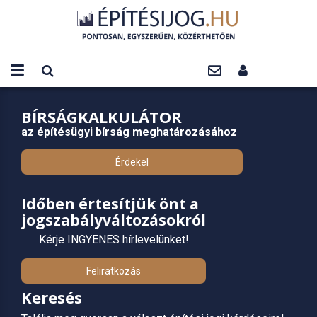
BÍRSÁGKALKULÁTOR
az építésügyi bírság meghatározásához
Érdekel
Időben értesítjük önt a
jogszabályváltozásokról
Kérje INGYENES hírlevelünket!
Feliratkozás
Keresés