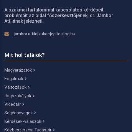
A szakmai tartalommal kapcsolatos kérdéseit,
problémáit az oldal főszerkesztőjének, dr. Jámbor
Attilának jelezheti:
jambor.attila[kukac]epitesijog.hu
Mit hol találok?
Magyarázatok
Fogalmak
Változások
Jogszabályok
Videótár
Segédanyagok
Kérdések-válaszok
Közbeszerzési Tudástár