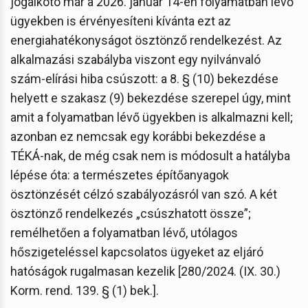
jogalkotó már a 2026. január 14-én folyamatban lévő
ügyekben is érvényesíteni kívánta ezt az
energiahatékonyságot ösztönző rendelkezést. Az
alkalmazási szabályba viszont egy nyilvánvaló
szám-elírási hiba csúszott: a 8. § (10) bekezdése
helyett e szakasz (9) bekezdése szerepel úgy, mint
amit a folyamatban lévő ügyekben is alkalmazni kell;
azonban ez nemcsak egy korábbi bekezdése a
TÉKÁ-nak, de még csak nem is módosult a hatályba
lépése óta: a természetes építőanyagok
ösztönzését célzó szabályozásról van szó. A két
ösztönző rendelkezés „csúszhatott össze”;
remélhetően a folyamatban lévő, utólagos
hőszigeteléssel kapcsolatos ügyeket az eljáró
hatóságok rugalmasan kezelik [280/2024. (IX. 30.)
Korm. rend. 139. § (1) bek.].