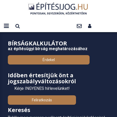
BÍRSÁGKALKULÁTOR
az építésügyi bírság meghatározásához
Érdekel
Időben értesítjük önt a
jogszabályváltozásokról
Kérje INGYENES hírlevelünket!
Feliratkozás
Keresés