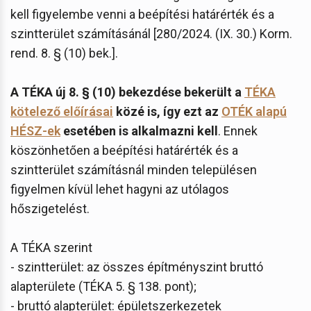
kell figyelembe venni a beépítési határérték és a
szintterület számításánál [280/2024. (IX. 30.) Korm.
rend. 8. § (10) bek.].
A TÉKA új 8. § (10) bekezdése bekerült a
TÉKA
kötelező előírásai
közé is, így ezt az
OTÉK alapú
HÉSZ-ek
esetében is alkalmazni kell
. Ennek
köszönhetően a beépítési határérték és a
szintterület számításnál minden településen
figyelmen kívül lehet hagyni az utólagos
hőszigetelést.
A TÉKA szerint
- szintterület: az összes építményszint bruttó
alapterülete (TÉKA 5. § 138. pont);
- bruttó alapterület: épületszerkezetek