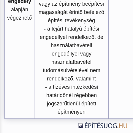
engedély
vagy az építmény beépítési
alapján
magasságát érintő befejező
végezhető
építési tevékenység
- a lejárt hatályú építési
engedéllyel rendelkező, de
használatbavételi
engedéllyel vagy
használatbavétel
tudomásulvételével nem
rendelkező, valamint
- a tízéves intézkedési
határidőnél régebben
jogszerűtlenül épített
építményen