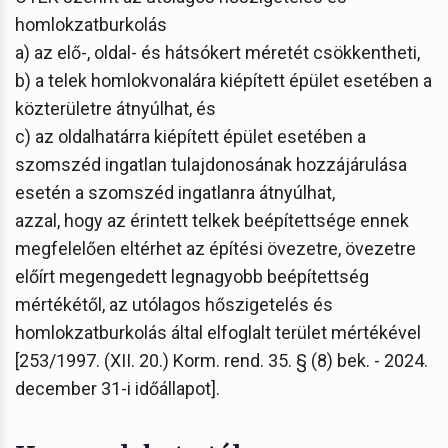
homlokzatburkolás
a) az elő-, oldal- és hátsókert méretét csökkentheti,
b) a telek homlokvonalára kiépített épület esetében a
közterületre átnyúlhat, és
c) az oldalhatárra kiépített épület esetében a
szomszéd ingatlan tulajdonosának hozzájárulása
esetén a szomszéd ingatlanra átnyúlhat,
azzal, hogy az érintett telkek beépítettsége ennek
megfelelően eltérhet az építési övezetre, övezetre
előírt megengedett legnagyobb beépítettség
mértékétől, az utólagos hőszigetelés és
homlokzatburkolás által elfoglalt terület mértékével
[253/1997. (XII. 20.) Korm. rend. 35. § (8) bek. - 2024.
december 31-i időállapot].