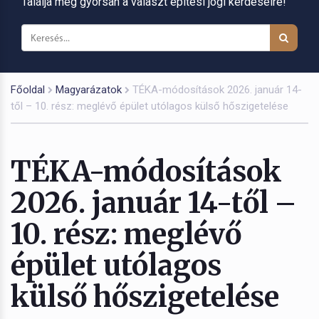
Találja meg gyorsan a választ építési jogi kérdéseire!
Főoldal
Magyarázatok
TÉKA-módosítások 2026. január 14-
től – 10. rész: meglévő épület utólagos külső hőszigetelése
TÉKA-módosítások
2026. január 14-től –
10. rész: meglévő
épület utólagos
külső hőszigetelése