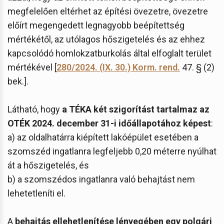
megfelelően eltérhet az építési övezetre, övezetre
előírt megengedett legnagyobb beépítettség
mértékétől, az utólagos hőszigetelés és az ehhez
kapcsolódó homlokzatburkolás által elfoglalt terület
mértékével [
280/2024. (IX. 30.) Korm. rend.
47. § (2)
bek.].
Látható, hogy
a TÉKA két szigorítást tartalmaz az
OTÉK 2024. december 31-i időállapotához képest
:
a) az oldalhatárra kiépített lakóépület esetében a
szomszéd ingatlanra legfeljebb 0,20 méterre nyúlhat
át a hőszigetelés, és
b) a szomszédos ingatlanra való behajtást nem
lehetetleníti el.
A
behajtás ellehetlenítése lényegében egy polgári