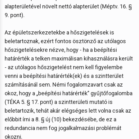
alapterületével növelt nettó alapterület (Méptv. 16. §
9. pont).
Az épületszerkezetekbe a hőszigetelések is
beletartoznak, ezért fontos ösztönző az utólagos
hőszigetelésekre nézve, hogy - ha a beépítési
határérték a telken maximálisan kihasználásra került
- az utólagos hőszigetelést nem kell figyelembe
venni a beépítési határérték(ek) és a szintterület
számításánál sem. Némi fogalomzavart csak az
okoz, hogy a „beépítési határérték” gyűjtőfogalomba
(TÉKA 5. § 17. pont) a szintterületi mutató is
beletartozik, tehát akár elégséges lett volna csak az
előbbit írni a 8. § új (10) bekezdésébe, de ez a
redundancia nem fog jogalkalmazási problémát
okozni.