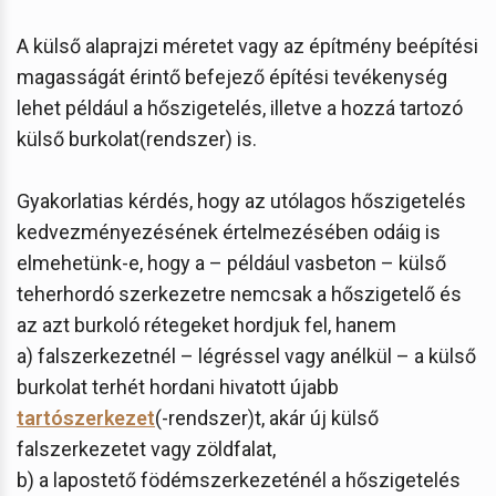
A külső alaprajzi méretet vagy az építmény beépítési
magasságát érintő befejező építési tevékenység
lehet például a hőszigetelés, illetve a hozzá tartozó
külső burkolat(rendszer) is.
Gyakorlatias kérdés, hogy az utólagos hőszigetelés
kedvezményezésének értelmezésében odáig is
elmehetünk-e, hogy a – például vasbeton – külső
teherhordó szerkezetre nemcsak a hőszigetelő és
az azt burkoló rétegeket hordjuk fel, hanem
a) falszerkezetnél – légréssel vagy anélkül – a külső
burkolat terhét hordani hivatott újabb
tartószerkezet
(-rendszer)t, akár új külső
falszerkezetet vagy zöldfalat,
b) a lapostető födémszerkezeténél a hőszigetelés