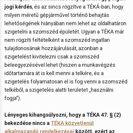
jogi kérdés
, és az sincs rögzítve a TÉKÁ-ban, hogy
milyen méretű gépjárművel történő behajtás
lehetőségének hiányában nem lehet az oldalhatáron
szigetelni a szomszéd épületét. Ugyan a TÉKA már
nem rögzíti feltételként a szomszéd ingatlan
tulajdonosának hozzájárulását, azonban a
szigetelést kivitelezni csak a szomszéd
beleegyezésével lehet (hiszen a munkavégzés
időtartamára át is kell menni a telkére, és a
szigetelés folyamatosan el is fog venni a szomszéd
telkéből, a szigetelés alatti területet „használni
fogja”).
Lényeges kihangsúlyozni, hogy a TÉKA 47. § (2)
bekezdése nincs a
TÉKA közvetlenül
alkalmazandó rendelkezései
között, ezért az