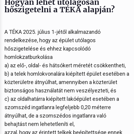
Hogyan lehet utólagosan
hőszigetelni a TÉKA alapján?
A TÉKA 2025. július 1-jétől alkalmazandó
rendelkezése, hogy az épület utólagos
hőszigetelése és ehhez kapcsolódó
homlokzatburkolása
a) az elő-, oldal- és hátsókert méretét csökkentheti,
b) a telek homlokvonalára kiépített épület esetében a
közterületre átnyúlhat, amennyiben a közterület
biztonságos használatát nem veszélyezteti, és
c) az oldalhatárra kiépített lakóépület esetében a
szomszéd ingatlanra legfeljebb 0,20 méterre
átnyúlhat, de a szomszédos ingatlanra való
behajtást nem lehetetleníti el,
azzal, hogy az érintett telkek beépítettsége ennek