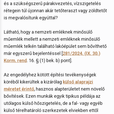
és a szükségszerű párakivezetés, vízszigetelés
rétegein túl újonnan akár tetőteraszt vagy zöldtetőt
is megvalósítunk egyúttal?
Látható, hogy a nemzeti emléknek minősülő
műemlék mellett a nemzeti emléknek minősülő
műemlék telkén található lakóépület sem bővíthető
már egyszerű bejelentéssel [
281/2024. (IX. 30.)
Korm. rend
. 16. § (1) bek. b) pont].
Az engedélyhez kötött építési tevékenységek
köréből kikerültek a kizárólag
külső alaprajzi
méretet érintő
, hasznos alapterületet nem növelő
bővítések. Ezen munkák egyik tipikus példája az
utólagos külső hőszigetelés, de a fal- vagy egyéb
külső térelhatároló szerkezetek elviekben ettől