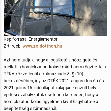
Kép forrása: Energiamentor
Zrt., web:
www.zoldotthon.hu
Azt nem tudjuk, hogy a jogalkotó a hőszigetelés
mellett a homlokzatburkolást miért nem rögzítette a
TÉKA közvetlenül alkalmazandó 8. § (10)
bekezdésében, így az OTÉK 2021. augusztus 6-i és
2021. július 16-i időállapota alapján készült helyi
építési szabályzatok esetében kérdéses, hogy a
homlokzatburkolás figyelmen kívül hagyható-e a
beépítettség számításánál.