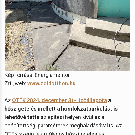
Kép forrása: Energiamentor
Zrt., web:
www.zoldotthon.hu
Az
OTÉK
2024. december 31-i
időállapota
a
hőszigetelés mellett a homlokzatburkolást is
lehetővé tette
az építési helyen kívül és a
beépítettségi paraméterek meghaladásával is. Az
OTÉK szerint az utólagos hőszigetelés és