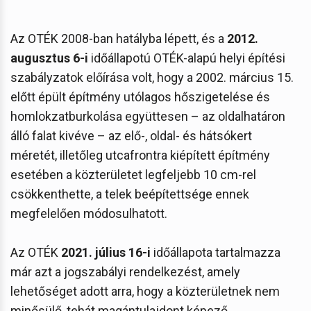
Az OTÉK 2008-ban hatályba lépett, és a
2012.
augusztus 6-i
időállapotú OTÉK-alapú helyi építési
szabályzatok előírása volt, hogy a 2002. március 15.
előtt épült építmény utólagos hőszigetelése és
homlokzatburkolása együttesen – az oldalhatáron
álló falat kivéve – az elő-, oldal- és hátsókert
méretét, illetőleg utcafrontra kiépített építmény
esetében a közterületet legfeljebb 10 cm-rel
csökkenthette, a telek beépítettsége ennek
megfelelően módosulhatott.
Az OTÉK
2021. július 16-i
időállapota tartalmazza
már azt a jogszabályi rendelkezést, amely
lehetőséget adott arra, hogy a közterületnek nem
minősülő, tehát magántulajdont képező