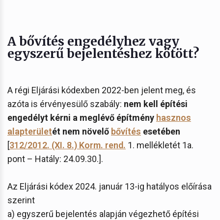
A bővítés engedélyhez vagy
egyszerű bejelentéshez kötött?
A régi Eljárási kódexben 2022-ben jelent meg, és
azóta is érvényesülő szabály:
nem kell építési
engedélyt kérni a meglévő építmény
hasznos
alapterület
ét nem növelő
bővítés
esetében
[
312/2012. (XI. 8.) Korm. rend.
1. mellékletét 1a.
pont – Hatály: 24.09.30.].
Az Eljárási kódex 2024. január 13-ig hatályos előírása
szerint
a) egyszerű bejelentés alapján végezhető építési