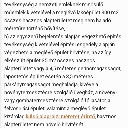
tevékenység a nemzeti emléknek minősülő
műemlék kivételével a meglévő lakóépület 300 m2
összes hasznos alapterületet meg nem haladó
méretűre történő bővítése,
b) az egyszerű bejelentés alapján végezhető építési
tevékenység kivételével építési engedély alapján
végezhető a meglévő épület bővítése, ha az így
elkészült épület 35 m2 összes hasznos
alapterületet vagy a 4,5 méteres gerincmagasságot,
lapostetős épület esetén a 3,5 méteres
párkánymagasságot meghaladja, kivéve a
növénytermesztésre szolgáló üvegház, a növény-
vagy gombatermesztésre szolgáló fóliasátor, a
felvonulási épület, valamint a meglévő épület
kizárólag
külső alaprajzi méretet érintő
, hasznos
alapterületet nem növelő bővítését.