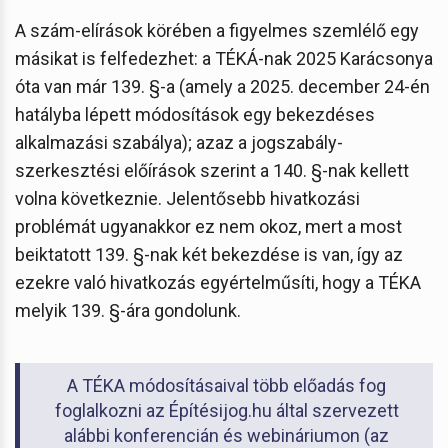
A szám-elírások körében a figyelmes szemlélő egy
másikat is felfedezhet: a TÉKÁ-nak 2025 Karácsonya
óta van már 139. §-a (amely a 2025. december 24-én
hatályba lépett módosítások egy bekezdéses
alkalmazási szabálya); azaz a jogszabály-
szerkesztési előírások szerint a 140. §-nak kellett
volna következnie. Jelentősebb hivatkozási
problémát ugyanakkor ez nem okoz, mert a most
beiktatott 139. §-nak két bekezdése is van, így az
ezekre való hivatkozás egyértelműsíti, hogy a TÉKA
melyik 139. §-ára gondolunk.
A TÉKA módosításaival több előadás fog
foglalkozni az Építésijog.hu által szervezett
alábbi konferencián és webináriumon (az