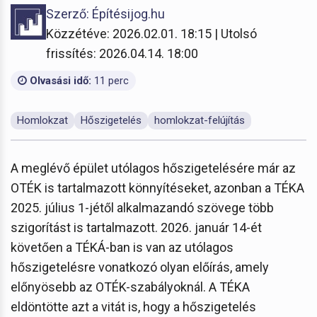
Szerző: Építésijog.hu
Közzétéve: 2026.02.01. 18:15 | Utolsó
frissítés: 2026.04.14. 18:00
Olvasási idő:
11 perc
Homlokzat
Hőszigetelés
homlokzat-felújítás
A meglévő épület utólagos hőszigetelésére már az
OTÉK is tartalmazott könnyítéseket, azonban a TÉKA
2025. július 1-jétől alkalmazandó szövege több
szigorítást is tartalmazott. 2026. január 14-ét
követően a TÉKÁ-ban is van az utólagos
hőszigetelésre vonatkozó olyan előírás, amely
előnyösebb az OTÉK-szabályoknál. A TÉKA
eldöntötte azt a vitát is, hogy a hőszigetelés