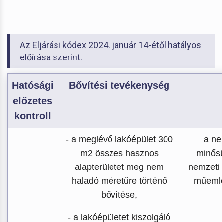
Az Eljárási kódex 2024. január 14-étől hatályos
előírása szerint:
Hatósági
Bővítési tevékenység
előzetes
kontroll
- a meglévő lakóépület 300
a ne
m2 összes hasznos
minős
alapterületet meg nem
nemzeti
haladó méretűre történő
műemlé
bővítése,
- a lakóépületet kiszolgáló