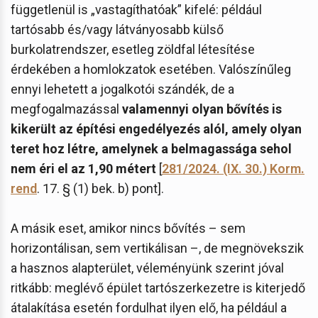
függetlenül is „vastagíthatóak” kifelé: például
tartósabb és/vagy látványosabb külső
burkolatrendszer, esetleg zöldfal létesítése
érdekében a homlokzatok esetében. Valószínűleg
ennyi lehetett a jogalkotói szándék, de a
megfogalmazással
valamennyi olyan bővítés is
kikerült az építési engedélyezés alól, amely olyan
teret hoz létre, amelynek a belmagassága sehol
nem éri el az 1,90 métert
[
281/2024. (IX. 30.) Korm.
rend
. 17. § (1) bek. b) pont].
A másik eset, amikor nincs bővítés – sem
horizontálisan, sem vertikálisan –, de megnövekszik
a hasznos alapterület, véleményünk szerint jóval
ritkább: meglévő épület tartószerkezetre is kiterjedő
átalakítása esetén fordulhat ilyen elő, ha például a