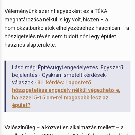
Véleményünk szerint egyébként ez a TÉKA
meghatározása nélkül is így volt, hiszen – a
homlokzatburkolatok elhelyezéséhez hasonlóan – a
hőszigetelés révén sem tudott nőni egy épület
hasznos alapterülete.
Lásd még: Építésügyi engedélyezés. Egyszerű
bejelentés - Gyakran ismételt kérdések-
válaszok -
31. kérdés: Lapostető
hőszigetelése engedély nélkül végezhető-e,
ha ezzel 5-15 cm-rel magasabb lesz az
épület?
Valószínűleg – a közvetlen alkalmazás mellett – a