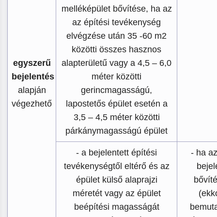
melléképület bővítése, ha az
az építési tevékenység
elvégzése után 35 -60 m2
közötti összes hasznos
egyszerű
alapterületű vagy a 4,5 – 6,0
bejelentés
méter közötti
alapján
gerincmagasságú,
végezhető
lapostetős épület esetén a
3,5 – 4,5 méter közötti
párkánymagasságú épület
- a bejelentett építési
- ha a
tevékenységtől eltérő és az
bejel
épület külső alaprajzi
bővít
méretét vagy az épület
(ekk
beépítési magasságát
bemuta