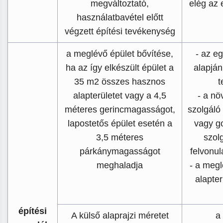
megváltoztató,
elég az 
használatbavétel előtt
végzett építési tevékenység
a meglévő épület bővítése,
- az e
ha az így elkészült épület a
alapján
35 m2 összes hasznos
t
alapterületet vagy a 4,5
- a nö
méteres gerincmagasságot,
szolgáló
lapostetős épület esetén a
vagy g
3,5 méteres
szolg
párkánymagasságot
felvonul
meghaladja
- a meg
alapte
építési
A külső alaprajzi méretet
a