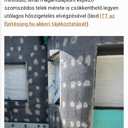
szomszédos telek mérete is csökkenthető legyen
utólagos hőszigetelés elvégzésével (lásd
ITT az
Építésijog.hu akkori tájékoztatását
).