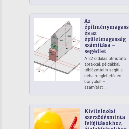
Az
építménymagass
és az
épületmagasság
számítása –
segédlet
A 22 oldalas útmutató
ábrákkal, példákkal,
táblázattal is segíti a –
néha meglehetősen
bonyolult –
számítást. ...
Kivitelezési
szerződésminta
felújításokhoz,