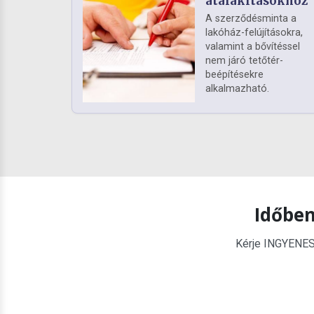
átalakításokhoz
A szerződésminta a
lakóház-felújításokra,
valamint a bővítéssel
nem járó tetőtér-
beépítésekre
alkalmazható.
Időben
Kérje INGYENES é