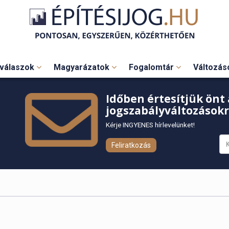
válaszok
Magyarázatok
Fogalomtár
Változá
Időben értesítjük önt 
jogszabályváltozásokr
Kérje INGYENES hírlevelünket!
Feliratkozás