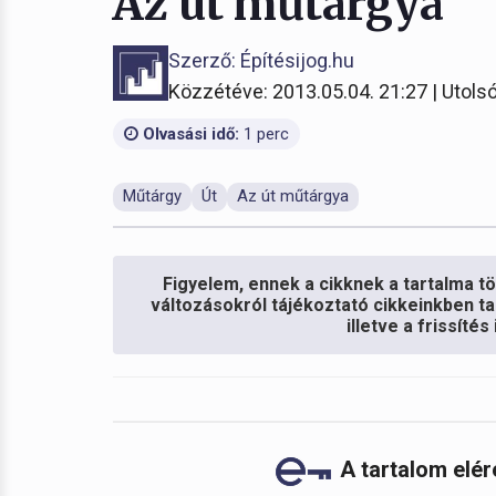
Az út műtárgya
Szerző: Építésijog.hu
Közzétéve: 2013.05.04. 21:27 | Utolsó
Olvasási idő:
1 perc
Műtárgy
Út
Az út műtárgya
Figyelem, ennek a cikknek a tartalma töb
változásokról tájékoztató cikkeinkben ta
illetve a frissíté
A tartalom elé