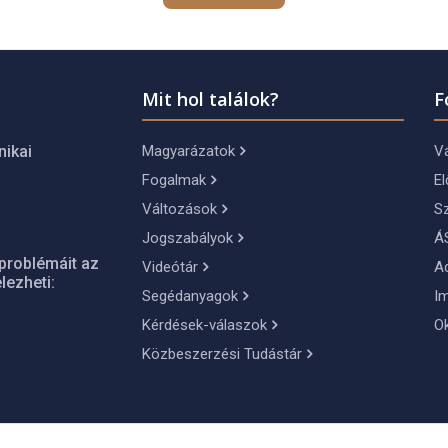
Mit hol találok?
F
Magyarázatok
Vá
nikai
Fogalmak
El
Változások
S
Jogszabályok
Á
problémáit az
Videótár
A
lezheti:
Segédanyagok
I
Kérdések-válaszok
O
Közbeszerzési Tudástár