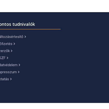
ontos tudnivalók
ltozásértesítő
őfizetés
zerzők
SZF
datvédelem
mpresszum
ktatás