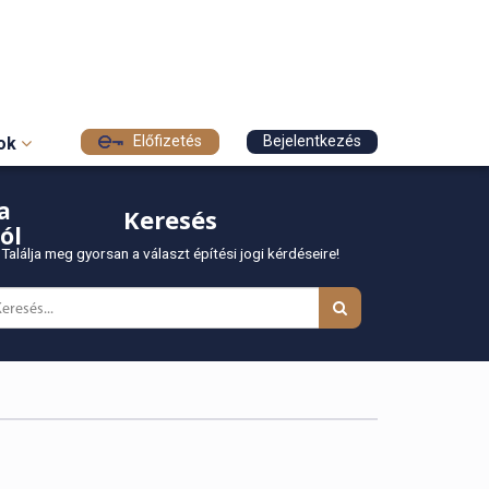
Előfizetés
Bejelentkezés
sok
a
Keresés
ól
Találja meg gyorsan a választ építési jogi kérdéseire!