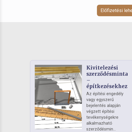
Előfizetési le
Kivitelezési
szerződésminta
–
építkezésekhez
Az építési engedély
vagy egyszerű
bejelentés alapján
végzett építési
tevékenységekre
alkalmazható
szerződésmin...