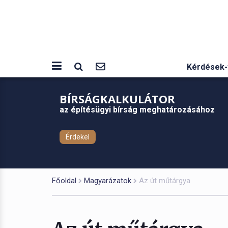
Kérdések-
BÍRSÁGKALKULÁTOR
az építésügyi bírság meghatározásához
Érdekel
Főoldal
Magyarázatok
Az út műtárgya