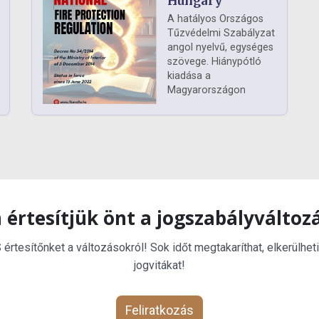
Hungary
A hatályos Országos
Tűzvédelmi Szabályzat
angol nyelvű, egységes
szövege. Hiánypótló
kiadása a
Magyarországon
 értesítjük önt a jogszabályváltoz
rtesítőnket a változásokról! Sok időt megtakaríthat, elkerülheti
jogvitákat!
Feliratkozás