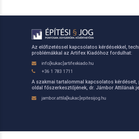
Az előfizetéssel kapcsolatos kérdésekkel, tech
problémákkal az Artifex Kiadóhoz fordulhat:
info[kukac]artifexkiado.hu
+36 1 783 1711
A szakmai tartalommal kapcsolatos kérdéseit, 
oldal főszerkesztőjének, dr. Jámbor Attilának je
jambor.attila[kukac]epitesijog.hu