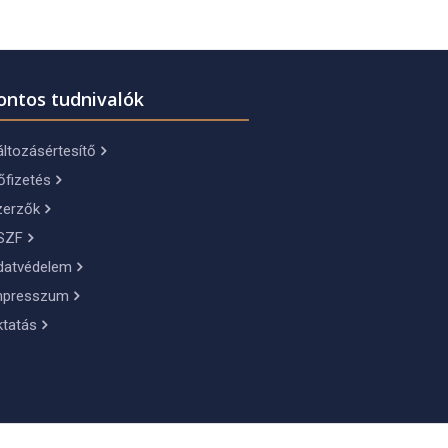
ontos tudnivalók
ltozásértesítő
őfizetés
zerzők
SZF
datvédelem
mpresszum
ktatás