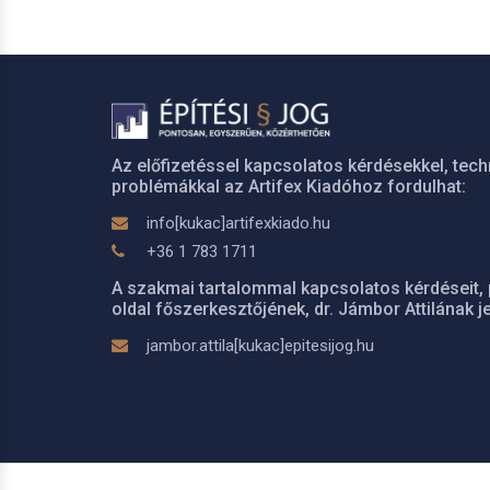
Az előfizetéssel kapcsolatos kérdésekkel, tech
problémákkal az Artifex Kiadóhoz fordulhat:
info[kukac]artifexkiado.hu
+36 1 783 1711
A szakmai tartalommal kapcsolatos kérdéseit, 
oldal főszerkesztőjének, dr. Jámbor Attilának je
jambor.attila[kukac]epitesijog.hu