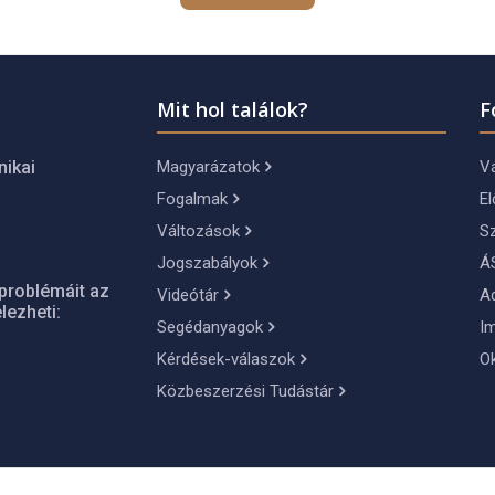
Mit hol találok?
F
Magyarázatok
Vá
nikai
Fogalmak
El
Változások
S
Jogszabályok
Á
problémáit az
Videótár
A
lezheti:
Segédanyagok
I
Kérdések-válaszok
O
Közbeszerzési Tudástár