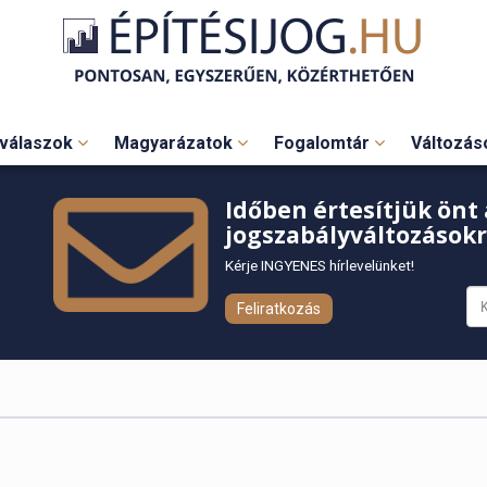
válaszok
Magyarázatok
Fogalomtár
Változá
Időben értesítjük önt 
jogszabályváltozásokr
Kérje INGYENES hírlevelünket!
Feliratkozás