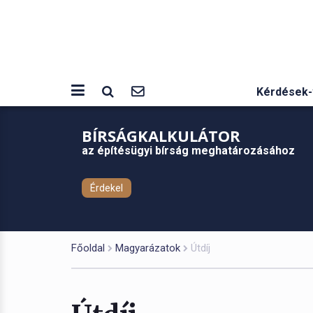
Kérdések-
BÍRSÁGKALKULÁTOR
az építésügyi bírság meghatározásához
Érdekel
Főoldal
Magyarázatok
Útdíj