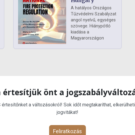
Hungary
A hatályos Országos
Tűzvédelmi Szabályzat
angol nyelvű, egységes
szövege. Hiánypótló
kiadása a
Magyarországon
 értesítjük önt a jogszabályváltoz
rtesítőnket a változásokról! Sok időt megtakaríthat, elkerülheti
jogvitákat!
Feliratkozás