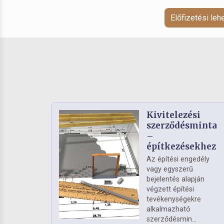
Előfizetési le
Kivitelezési
szerződésminta
–
építkezésekhez
Az építési engedély
vagy egyszerű
bejelentés alapján
végzett építési
tevékenységekre
alkalmazható
szerződésmin...