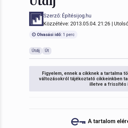
Útdíj
Szerző: Építésijog.hu
Közzétéve: 2013.05.04. 21:26 | Utolsó
Olvasási idő:
1 perc
Útdíj
Út
Figyelem, ennek a cikknek a tartalma töb
változásokról tájékoztató cikkeinkben ta
illetve a frissíté
A tartalom elé