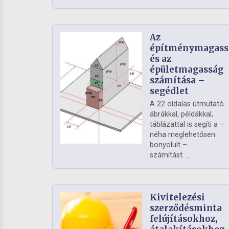
Az
építménymagass
és az
épületmagasság
számítása –
segédlet
A 22 oldalas útmutató
ábrákkal, példákkal,
táblázattal is segíti a –
néha meglehetősen
bonyolult –
számítást. ...
Kivitelezési
szerződésminta
felújításokhoz,