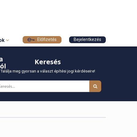
Előfizetés
Bejelentkezés
sok
a
Keresés
ól
Találja meg gyorsan a választ építési jogi kérdéseire!