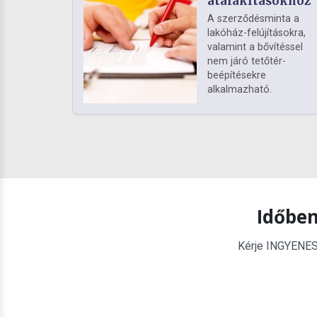
átalakításokhoz
A szerződésminta a
lakóház-felújításokra,
valamint a bővítéssel
nem járó tetőtér-
beépítésekre
alkalmazható.
Időben
Kérje INGYENES é