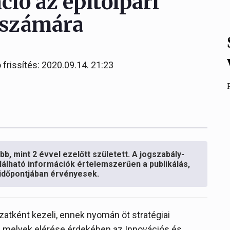
ió az építőipari
k számára
 frissítés: 2020.09.14. 21:23
b, mint 2 évvel ezelőtt született. A jogszabály-
lálható információk értelemszerűen a publikálás,
s időpontjában érvényesek.
zatként kezeli, ennek nyomán öt stratégiai
, melyek elérése érdekében az Innovációs és