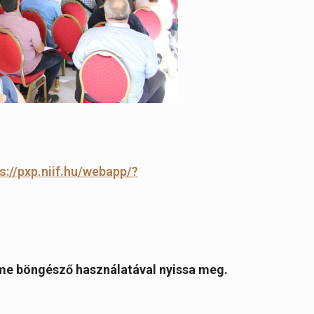
s://pxp.niif.hu/webapp/?
ome böngésző használatával nyissa meg.