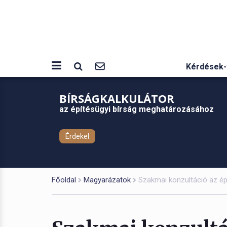
Kérdések-
BÍRSÁGKALKULÁTOR
az építésügyi bírság meghatározásához
Érdekel
Főoldal
Magyarázatok
Szakmai konzultáció az épí