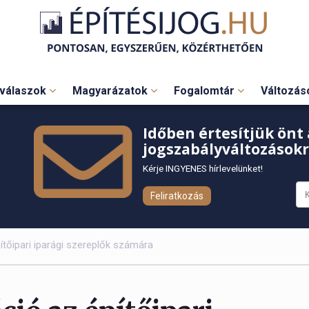
válaszok
Magyarázatok
Fogalomtár
Változá
Időben értesítjük önt 
jogszabályváltozásokr
Kérje INGYENES hírlevelünket!
Feliratkozás
tőipari iparági szereplők számára