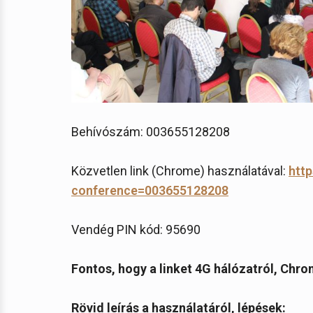
Behívószám: 003655128208
Közvetlen link (Chrome) használatával:
http
conference=003655128208
Vendég PIN kód: 95690
Fontos, hogy a linket 4G hálózatról, Chr
Rövid leírás a használatáról, lépések: