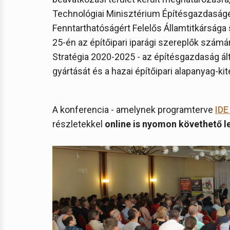
Technológiai Minisztérium Építésgazdaságér
Fenntarthatóságért Felelős Államtitkársága 
25-én az építőipari iparági szereplők szám
Stratégia 2020-2025 - az építésgazdaság ál
gyártását és a hazai építőipari alapanyag-k
A konferencia - amelynek programterve
IDE
részletekkel
online is nyomon követhető 