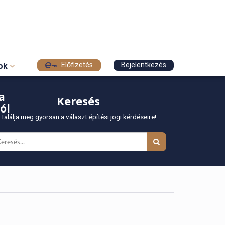
Előfizetés
Bejelentkezés
sok
a
Keresés
ól
Találja meg gyorsan a választ építési jogi kérdéseire!