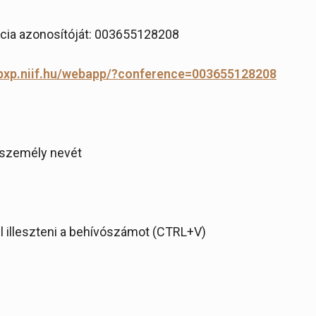
ncia azonosítóját: 003655128208
pxp.niif.
hu/webapp/?conference=
003655128208
 személy nevét
l illeszteni a behívószámot (CTRL+V)