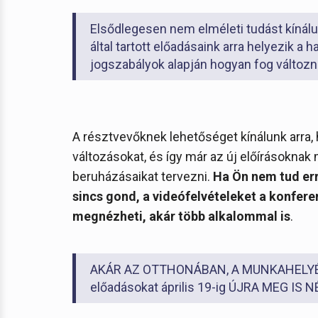
Elsődlegesen nem elméleti tudást kínál
által tartott előadásaink arra helyezik a
jogszabályok alapján hogyan fog változni 
A résztvevőknek lehetőséget kínálunk arra, 
változásokat, és így már az új előírásokna
beruházásaikat tervezni.
Ha Ön nem tud erre
sincs gond, a videófelvételeket a konferen
megnézheti, akár több alkalommal is
.
AKÁR AZ OTTHONÁBAN, A MUNKAHELYÉN 
előadásokat április 19-ig ÚJRA MEG IS 