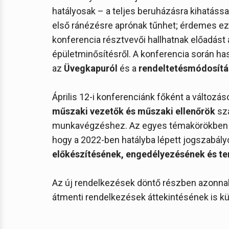
hatályosak – a teljes beruházásra kihatássa
első ránézésre aprónak tűnhet; érdemes eze
konferencia résztvevői hallhatnak előadás
épületminősítésről. A konferencia során h
az
Üvegkapuról
és a
rendeltetésmódosítá
Április 12-i konferenciánk főként a változáso
műszaki vezetők és műszaki ellenőrök
sz
munkavégzéshez. Az egyes témakörökben gy
hogy a 2022-ben hatályba lépett jogszabály
előkészítésének, engedélyezésének és t
Az új rendelkezések döntő részben azonnal
átmenti rendelkezések áttekintésének is kü