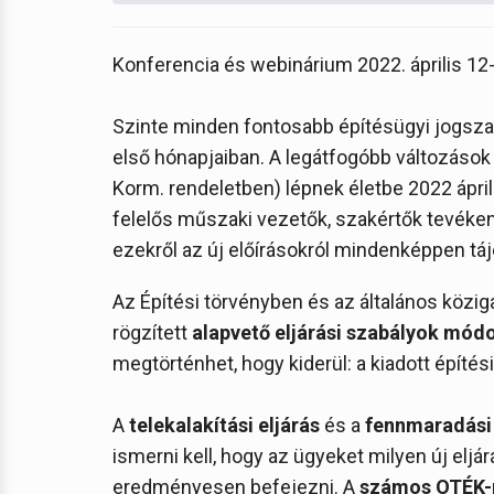
Konferencia és webinárium 2022. április 12
Szinte minden fontosabb építésügyi jogszab
első hónapjaiban. A legátfogóbb változások
Korm. rendeletben) lépnek életbe 2022 áprili
felelős műszaki vezetők, szakértők tevéke
ezekről az új előírásokról mindenképpen táj
Az Építési törvényben és az általános közig
rögzített
alapvető eljárási szabályok mód
megtörténhet, hogy kiderül: a kiadott építé
A
telekalakítási eljárás
és a
fennmaradási 
ismerni kell, hogy az ügyeket milyen új eljá
eredményesen befejezni. A
számos OTÉK-