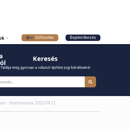
Előfizetés
Bejelentkezés
sok
a
Keresés
ól
Találja meg gyorsan a választ építési jogi kérdéseire!
en - Konferencia: 2022.04.12.