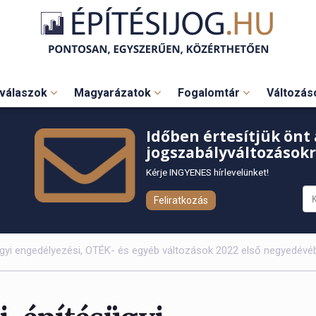
válaszok
Magyarázatok
Fogalomtár
Változá
Időben értesítjük önt 
jogszabályváltozásokr
Kérje INGYENES hírlevelünket!
Feliratkozás
gyi engedélyezési, OTÉK- és egyéb változások 2022 első negyedévéb