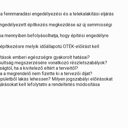
a fennmaradási engedélyezési és a telekalakítási eljárás
 engedélyezett építkezés megkezdése az új semmisségi
sa mennyiben befolyásolhatja, hogy építési engedélyre
építkezésre melyik időállapotú OTÉK-előírást kell
jítások emberi egészségre gyakorolt hatásai?
osultság megszerzésére vonatkozó részletszabályok?
ágtól, ha a kivitelező eltért a terveitől?
a a megrendelő nem fizette ki a tervezői díjat?
ületből lakás lehessen? Milyen jogszabályi előírásokat
járásokat kell lefolytatni a rendeltetés módosítása