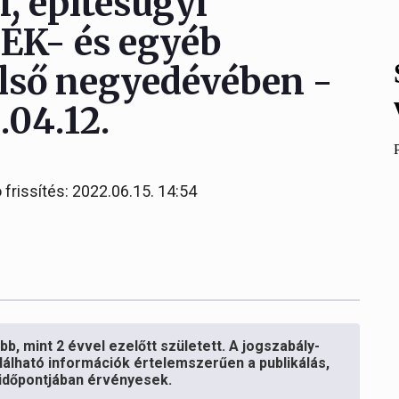
, építésügyi
TÉK- és egyéb
első negyedévében -
.04.12.
 frissítés: 2022.06.15. 14:54
b, mint 2 évvel ezelőtt született. A jogszabály-
lálható információk értelemszerűen a publikálás,
s időpontjában érvényesek.