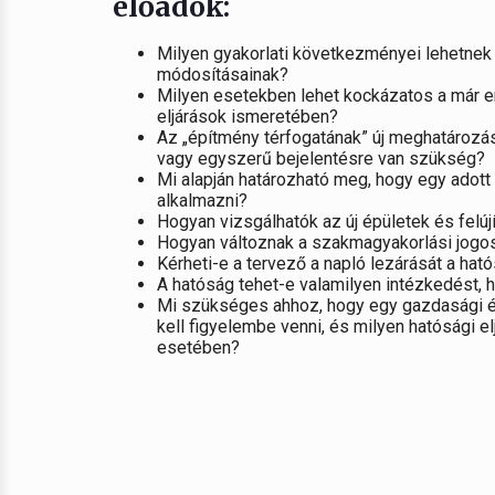
előadók:
Milyen gyakorlati következményei lehetnek 
módosításainak?
Milyen esetekben lehet kockázatos a már
eljárások ismeretében?
Az „építmény térfogatának” új meghatározá
vagy egyszerű bejelentésre van szükség?
Mi alapján határozható meg, hogy egy adott 
alkalmazni?
Hogyan vizsgálhatók az új épületek és felú
Hogyan változnak a szakmagyakorlási jog
Kérheti-e a tervező a napló lezárását a hatós
A hatóság tehet-e valamilyen intézkedést, h
Mi szükséges ahhoz, hogy egy gazdasági ép
kell figyelembe venni, és milyen hatósági el
esetében?