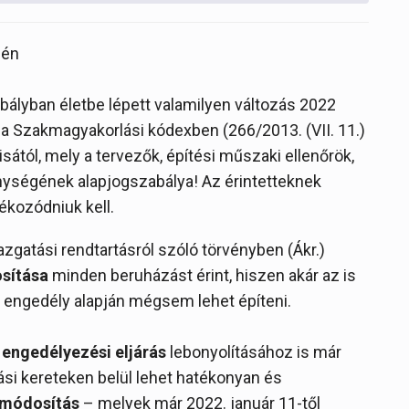
-én
ályban életbe lépett valamilyen változás 2022
 a Szakmagyakorlási kódexben (266/2013. (VII. 11.)
sától, mely a tervezők, építési műszaki ellenőrök,
nységének alapjogszabálya! Az érintetteknek
ékozódniuk kell.
azgatási rendtartásról szóló törvényben (Ákr.)
osítása
minden beruházást érint, hiszen akár az is
si engedély alapján mégsem lehet építeni.
engedélyezési eljárás
lebonyolításához is már
rási kereteken belül lehet hatékonyan és
módosítás
– melyek már 2022. január 11-től