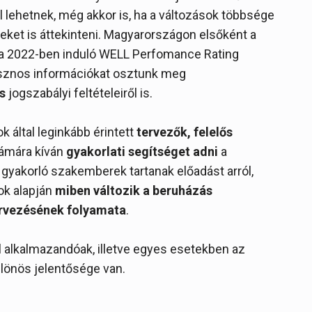
l lehetnek, még akkor is, ha a változások többsége
ket is áttekinteni. Magyarországon elsőként a
t a 2022-ben induló WELL Perfomance Rating
asznos információkat osztunk meg
s
jogszabályi feltételeiről is.
k által leginkább érintett
tervezők, felelős
ámára kíván
gyakorlati segítséget adni
a
akorló szakemberek tartanak előadást arról,
ok alapján
miben változik a beruházás
ervezésének folyamata
.
 alkalmazandóak, illetve egyes esetekben az
lönös jelentősége van.