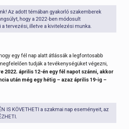
unk! Az adott témában gyakorló szakemberek
 hangsúlyt, hogy a 2022-ben módosult
a tervezési, illetve a kivitelezési munka.
hogy egy fél nap alatt átlássák a legfontosabb
k megfelelően tudják a tevékenységüket végezni,
 2022. április 12-én egy fél napot szánni, akkor
cia után még egy hétig – azaz április 19-ig –
IS KÖVETHETI a szakmai nap eseményeit, az
NÉZHETI.