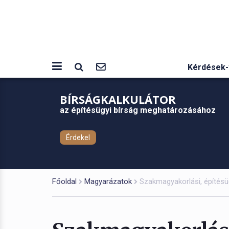
Kérdések-
BÍRSÁGKALKULÁTOR
az építésügyi bírság meghatározásához
Érdekel
Főoldal
Magyarázatok
Szakmagyakorlási, építésü