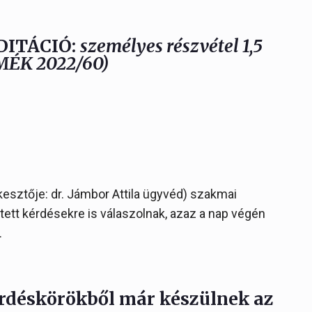
ITÁCIÓ:
személyes részvétel
1,5
MÉK 2022/60)
rkesztője: dr. Jámbor Attila ügyvéd) szakmai
tett kérdésekre is válaszolnak, azaz a nap végén
.
érdéskörökből már készülnek az