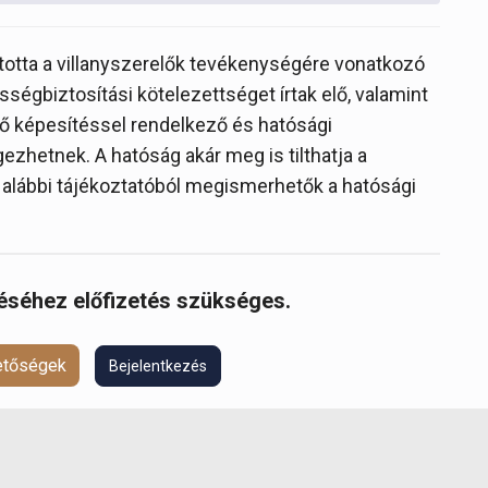
rította a villanyszerelők tevékenységére vonatkozó
sségbiztosítási kötelezettséget írtak elő, valamint
ő képesítéssel rendelkező és hatósági
zhetnek. A hatóság akár meg is tilthatja a
lábbi tájékoztatóból megismerhetők a hatósági
réséhez előfizetés szükséges.
hetőségek
Bejelentkezés