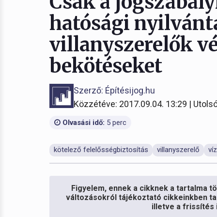
Csak a jogszabályi
hatósági nyilvánt
villanyszerelők 
bekötéseket
Szerző: Építésijog.hu
Közzétéve: 2017.09.04. 13:29 | Utolsó
Olvasási idő:
5 perc
kötelező felelősségbiztosítás
villanyszerelő
ví
Figyelem, ennek a cikknek a tartalma töb
változásokról tájékoztató cikkeinkben ta
illetve a frissíté