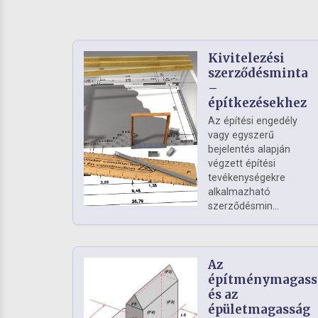
Kivitelezési
szerződésminta
–
építkezésekhez
Az építési engedély
vagy egyszerű
bejelentés alapján
végzett építési
tevékenységekre
alkalmazható
szerződésmin...
Az
építménymagass
és az
épületmagasság