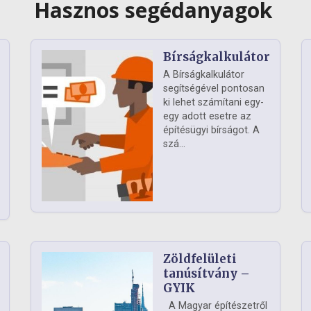
Hasznos segédanyagok
Bírságkalkulátor
A Bírságkalkulátor
segítségével pontosan
ki lehet számítani egy-
egy adott esetre az
építésügyi bírságot. A
szá...
Zöldfelületi
ág
tanúsítvány –
GYIK
A Magyar építészetről