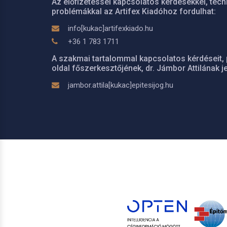
Az előfizetéssel kapcsolatos kérdésekkel, tech
problémákkal az Artifex Kiadóhoz fordulhat:
info[kukac]artifexkiado.hu
+36 1 783 1711
A szakmai tartalommal kapcsolatos kérdéseit, 
oldal főszerkesztőjének, dr. Jámbor Attilának je
jambor.attila[kukac]epitesijog.hu