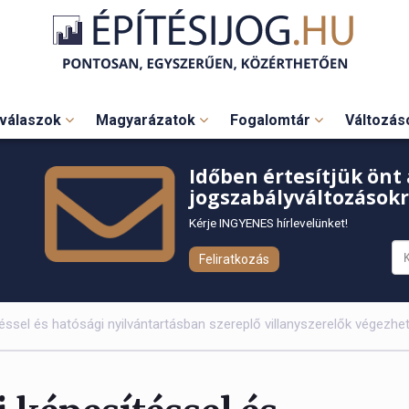
válaszok
Magyarázatok
Fogalomtár
Változá
Időben értesítjük önt 
jogszabályváltozásokr
Kérje INGYENES hírlevelünket!
Feliratkozás
éssel és hatósági nyilvántartásban szereplő villanyszerelők végezh