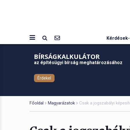
Kérdések-
BÍRSÁGKALKULÁTOR
az építésügyi bírság meghatározásához
Érdekel
Főoldal
Magyarázatok
Csak a jogszabályi képesít