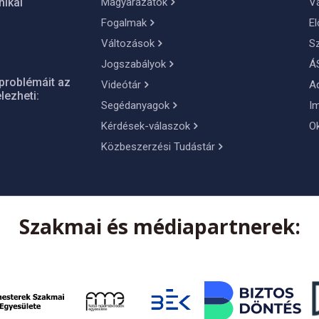
Magyarázatok
Vá
nikai
Fogalmak
El
Változások
S
Jogszabályok
Á
problémáit az
Videótár
A
lezheti:
Segédanyagok
I
Kérdések-válaszok
O
Közbeszerzési Tudástár
Szakmai és médiapartnerek: