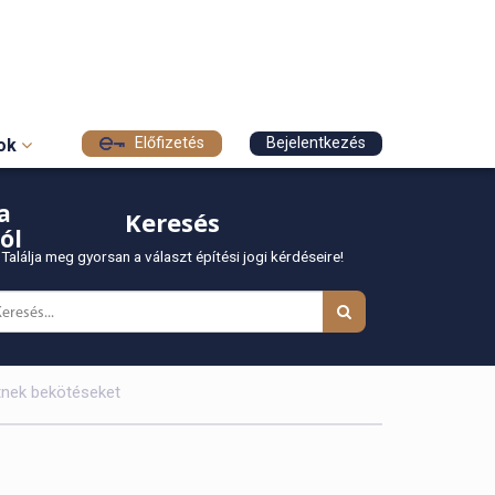
Előfizetés
Bejelentkezés
sok
a
Keresés
ól
Találja meg gyorsan a választ építési jogi kérdéseire!
etnek bekötéseket