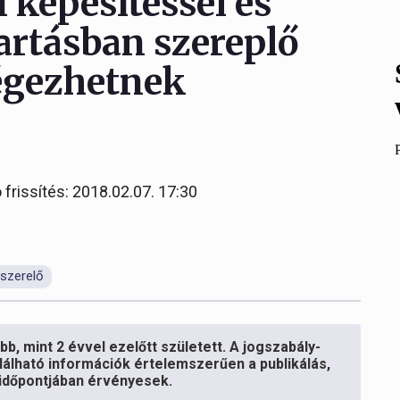
 képesítéssel és
artásban szereplő
végezhetnek
 frissítés: 2018.02.07. 17:30
zszerelő
b, mint 2 évvel ezelőtt született. A jogszabály-
lálható információk értelemszerűen a publikálás,
s időpontjában érvényesek.