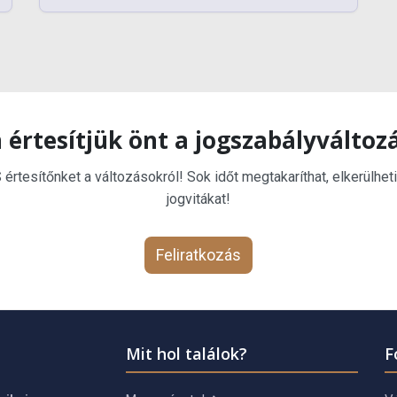
 értesítjük önt a jogszabályváltoz
rtesítőnket a változásokról! Sok időt megtakaríthat, elkerülheti
jogvitákat!
Feliratkozás
Mit hol találok?
F