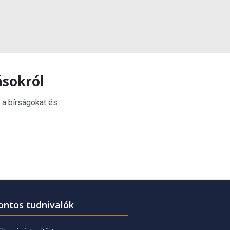
ásokról
 a bírságokat és
ontos tudnivalók