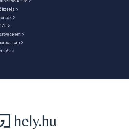
ltozásértesítő
őfizetés
zerzők
SZF
datvédelem
mpresszum
ktatás