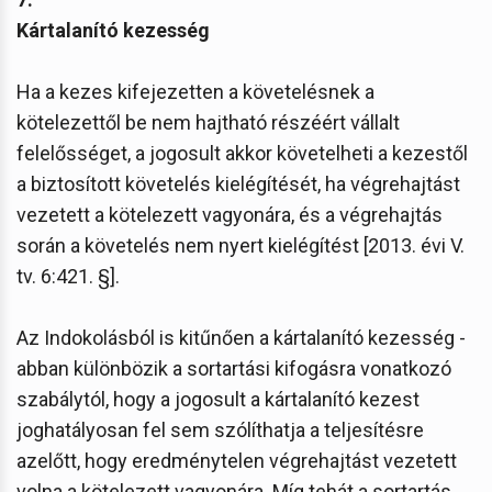
Kártalanító kezesség
Ha a kezes kifejezetten a követelésnek a
kötelezettől be nem hajtható részéért vállalt
felelősséget, a jogosult akkor követelheti a kezestől
a biztosított követelés kielégítését, ha végrehajtást
vezetett a kötelezett vagyonára, és a végrehajtás
során a követelés nem nyert kielégítést [2013. évi V.
tv. 6:421. §].
Az Indokolásból is kitűnően a kártalanító kezesség -
abban különbözik a sortartási kifogásra vonatkozó
szabálytól, hogy a jogosult a kártalanító kezest
joghatályosan fel sem szólíthatja a teljesítésre
azelőtt, hogy eredménytelen végrehajtást vezetett
volna a kötelezett vagyonára. Míg tehát a sortartás