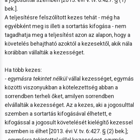
bek.].
A teljesítésre felszólított kezes tehát - még ha
egyébként meg is illeti a sortartás kifogása - nem
tagadhatja meg a teljesítést azon az alapon, hogy a
követelés behajtható azoktól a kezesektől, akik nála
korábban vállalták a kezességet.
Ha több kezes:
-
egymásra tekintet nélkül
vállal kezességet, egymás
közötti viszonyukban a kötelezettség abban a
sorrendben terheli őket, amilyen sorrendben
elvállalták a kezességet. Az a kezes, aki a jogosulttal
szemben a sortartás kifogásával élhetett, e
kifogással a jogosult követelését kielégítő kezessel
szemben is élhet [2013. évi V. tv. 6:427. § (2) bek.];
-
egymásra tekintettel
vállal kezességet, egymás