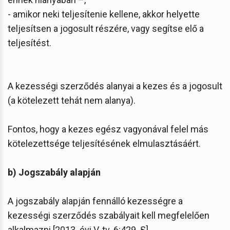
- amikor neki teljesítenie kellene, akkor helyette
teljesítsen a jogosult részére, vagy segítse elő a
teljesítést.
A kezességi szerződés alanyai a kezes és a jogosult
(a kötelezett tehát nem alanya).
Fontos, hogy a kezes egész vagyonával felel más
kötelezettsége teljesítésének elmulasztásáért.
b) Jogszabály alapján
A jogszabály alapján fennálló kezességre a
kezességi szerződés szabályait kell megfelelően
alkalmazni [2013. évi V. tv. 6:429. §].