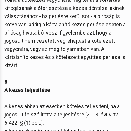
kifogásának előterjesztése a kezes döntése, akinek
választásához - ha perlésre kerül sor - a bíróság is
kötve van, addig a kártalanító kezes perlése esetén a
bíróság hivatalból veszi figyelembe azt, hogy a
jogosult nem vezetett végrehajtást a kötelezett
vagyonára, vagy az még folyamatban van. A
kártalanító kezes és a kötelezett együttes perlése is
kizárt.
8.
A kezes teljesítése
A kezes abban az esetben köteles teljesíteni, ha a
jogosult felszólította a teljesítésre [2013. évi V. tv.
6:422. § (1) bek.].
A kezes akkor is jogosult teljesíteni, ha arra a