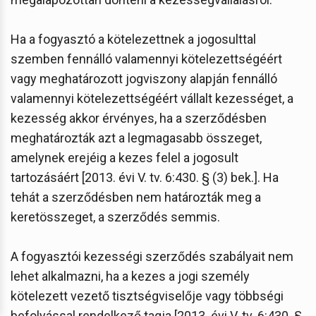
Ha a fogyasztó a kötelezettnek a jogosulttal
szemben fennálló valamennyi kötelezettségéért
vagy meghatározott jogviszony alapján fennálló
valamennyi kötelezettségéért vállalt kezességet, a
kezesség akkor érvényes, ha a szerződésben
meghatározták azt a legmagasabb összeget,
amelynek erejéig a kezes felel a jogosult
tartozásáért [2013. évi V. tv. 6:430. § (3) bek.]. Ha
tehát a szerződésben nem határozták meg a
keretösszeget, a szerződés semmis.
A fogyasztói kezességi szerződés szabályait nem
lehet alkalmazni, ha a kezes a jogi személy
kötelezett vezető tisztségviselője vagy többségi
befolyással rendelkező tagja [2013. évi V. tv. 6:430. §