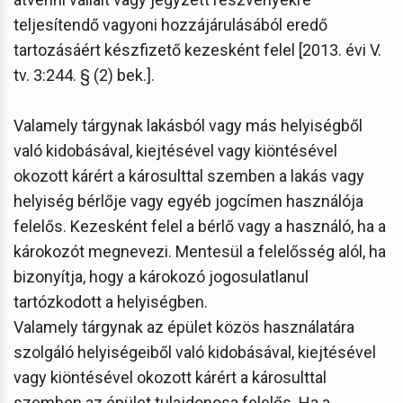
teljesítendő vagyoni hozzájárulásából eredő
tartozásáért készfizető kezesként felel [2013. évi V.
tv. 3:244. § (2) bek.].
Valamely tárgynak lakásból vagy más helyiségből
való kidobásával, kiejtésével vagy kiöntésével
okozott kárért a károsulttal szemben a lakás vagy
helyiség bérlője vagy egyéb jogcímen használója
felelős. Kezesként felel a bérlő vagy a használó, ha a
károkozót megnevezi. Mentesül a felelősség alól, ha
bizonyítja, hogy a károkozó jogosulatlanul
tartózkodott a helyiségben.
Valamely tárgynak az épület közös használatára
szolgáló helyiségeiből való kidobásával, kiejtésével
vagy kiöntésével okozott kárért a károsulttal
szemben az épület tulajdonosa felelős. Ha a