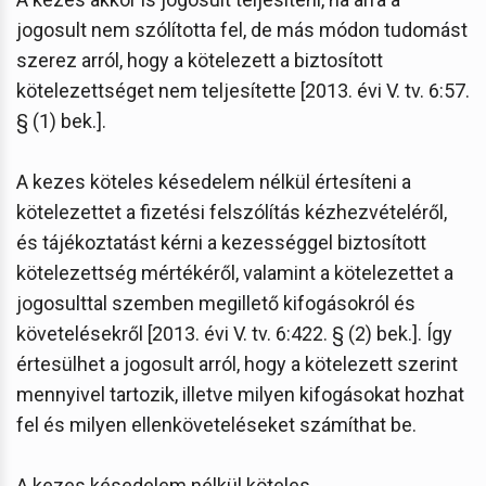
jogosult nem szólította fel, de más módon tudomást
szerez arról, hogy a kötelezett a biztosított
kötelezettséget nem teljesítette [2013. évi V. tv. 6:57.
§ (1) bek.].
A kezes köteles késedelem nélkül értesíteni a
kötelezettet a fizetési felszólítás kézhezvételéről,
és tájékoztatást kérni a kezességgel biztosított
kötelezettség mértékéről, valamint a kötelezettet a
jogosulttal szemben megillető kifogásokról és
követelésekről [2013. évi V. tv. 6:422. § (2) bek.]. Így
értesülhet a jogosult arról, hogy a kötelezett szerint
mennyivel tartozik, illetve milyen kifogásokat hozhat
fel és milyen ellenköveteléseket számíthat be.
A kezes késedelem nélkül köteles