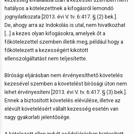
hatályos a kötelezettnek a kifogásról lemondó
jognyilatkozata [2013. évi V. tv. 6:417. § (2) bek.].
De, ahogy arra az Indokolás is utal, nem hivatkozhat
[...] a kezes olyan kifogásokra, amelyek őt a
főkötelezettel szemben illetik meg, például hogy a
főkötelezett a kezességért kikötött
ellenszolgáltatást nem teljesítette.
Bírósági eljárásban nem érvényesíthető követelés
kezesével szemben a követelést bírósági úton nem
lehet érvényesíteni [2013. évi V. tv. 6:417. § (3) bek.].
Ennek a biztosított követelés elévülése, illetve az
elévült követelésért vállalt kezesség esetén van
nagy gyakorlati jelentősége.
A kötelezett ellen indult csődeljárásban biztosított