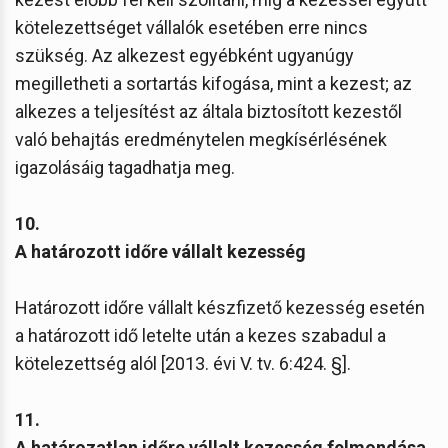
kötelezettséget vállalók esetében erre nincs
szükség. Az alkezest egyébként ugyanúgy
megilletheti a sortartás kifogása, mint a kezest; az
alkezes a teljesítést az általa biztosított kezestől
való behajtás eredménytelen megkísérlésének
igazolásáig tagadhatja meg.
10.
A határozott időre vállalt kezesség
Határozott időre vállalt készfizető kezesség esetén
a határozott idő letelte után a kezes szabadul a
kötelezettség alól [2013. évi V. tv. 6:424. §].
11.
A határozatlan időre vállalt kezesség felmondása