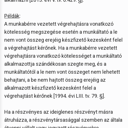
Példák
:
A munkabérre vezetett végrehajtásra vonatkozó
kötelesség megszegése esetén a munkáltató a le
nem vont összeg erejéig készfizető kezesként felel
a végrehajtást kérőnek. Ha a munkabérre vezetett
végrehajtásra vonatkozó kötelességet a munkáltató
alkalmazottja szándékosan szegte meg, és a
munkáltatótól a le nem vont összeget nem lehetett
behajtani, a be nem hajtott összeg erejéig az
alkalmazott készfizető kezesként felel a
végrehajtást kérőnek [1994. évi LIII. tv. 79. §].
Ha a részvényes az ideiglenes részvényt másra
átruházza, a részvénytársasággal szemben az általa
átvenni vállalt vagy jegyzett részvényekre