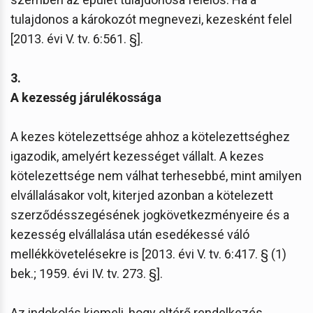
tulajdonos a károkozót megnevezi, kezesként felel
[2013. évi V. tv. 6:561. §].
3.
A kezesség járulékossága
A kezes kötelezettsége ahhoz a kötelezettséghez
igazodik, amelyért kezességet vállalt. A kezes
kötelezettsége nem válhat terhesebbé, mint amilyen
elvállalásakor volt, kiterjed azonban a kötelezett
szerződésszegésének jogkövetkezményeire és a
kezesség elvállalása után esedékessé váló
mellékkövetelésekre is [2013. évi V. tv. 6:417. § (1)
bek.; 1959. évi IV. tv. 273. §].
Az indokolás kiemeli, hogy eltérő rendelkezés