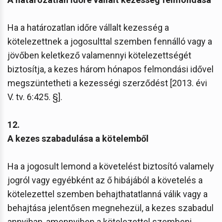
Ha a határozatlan időre vállalt kezesség a
kötelezettnek a jogosulttal szemben fennálló vagy a
jövőben keletkező valamennyi kötelezettségét
biztosítja, a kezes három hónapos felmondási idővel
megszüntetheti a kezességi szerződést [2013. évi
V. tv. 6:425. §].
12.
A kezes szabadulása a kötelemből
Ha a jogosult lemond a követelést biztosító valamely
jogról vagy egyébként az ő hibájából a követelés a
kötelezettel szemben behajthatatlanná válik vagy a
behajtása jelentősen megnehezül, a kezes szabadul
annyiban, amennyiben a kötelezettel szembeni