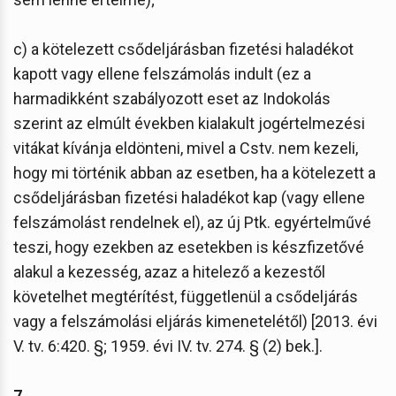
c) a kötelezett csődeljárásban fizetési haladékot
kapott vagy ellene felszámolás indult (ez a
harmadikként szabályozott eset az Indokolás
szerint az elmúlt években kialakult jogértelmezési
vitákat kívánja eldönteni, mivel a Cstv. nem kezeli,
hogy mi történik abban az esetben, ha a kötelezett a
csődeljárásban fizetési haladékot kap (vagy ellene
felszámolást rendelnek el), az új Ptk. egyértelművé
teszi, hogy ezekben az esetekben is készfizetővé
alakul a kezesség, azaz a hitelező a kezestől
követelhet megtérítést, függetlenül a csődeljárás
vagy a felszámolási eljárás kimenetelétől) [2013. évi
V. tv. 6:420. §; 1959. évi IV. tv. 274. § (2) bek.].
7.