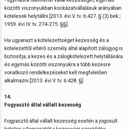
közötti viszonyukban kockázatvállalásuk arányában
kötelesek helytállni [2013. évi V. tv. 6:427. § (3) bek.;
1959. évi IV. tv. 274-275. §§].
Ha ugyanazt a kötelezettséget kezesség és a
kötelezettől eltérő személy által alapított zálogjog is
biztosítja, a kezes és a zálogkötelezett helytállására
és egymás közötti viszonyukra a több kezesre
vonatkozó rendelkezéseket kell megfelelően
alkalmazni [2013. évi V. tv. 6:428. §].
14.
Fogyasztó által vállalt kezesség
Fogyasztó által vállalt kezesség esetén a jogosult
köteles a fogyasztót a kezességi szerződés