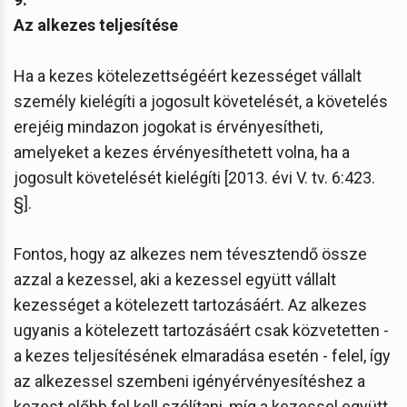
Az alkezes teljesítése
Ha a kezes kötelezettségéért kezességet vállalt
személy kielégíti a jogosult követelését, a követelés
erejéig mindazon jogokat is érvényesítheti,
amelyeket a kezes érvényesíthetett volna, ha a
jogosult követelését kielégíti [2013. évi V. tv. 6:423.
§].
Fontos, hogy az alkezes nem tévesztendő össze
azzal a kezessel, aki a kezessel együtt vállalt
kezességet a kötelezett tartozásáért. Az alkezes
ugyanis a kötelezett tartozásáért csak közvetetten -
a kezes teljesítésének elmaradása esetén - felel, így
az alkezessel szembeni igényérvényesítéshez a
kezest előbb fel kell szólítani, míg a kezessel együtt