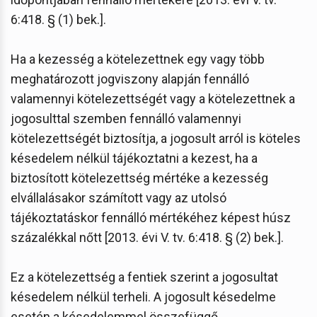
6:418. § (1) bek.].
Ha a kezesség a kötelezettnek egy vagy több
meghatározott jogviszony alapján fennálló
valamennyi kötelezettségét vagy a kötelezettnek a
jogosulttal szemben fennálló valamennyi
kötelezettségét biztosítja, a jogosult arról is köteles
késedelem nélkül tájékoztatni a kezest, ha a
biztosított kötelezettség mértéke a kezesség
elvállalásakor számított vagy az utolsó
tájékoztatáskor fennálló mértékéhez képest húsz
százalékkal nőtt [2013. évi V. tv. 6:418. § (2) bek.].
Ez a kötelezettség a fentiek szerint a jogosultat
késedelem nélkül terheli. A jogosult késedelme
esetén a késedelemmel összefüggő