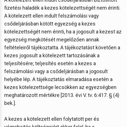
fizetési haladék a kezes kötelezettségét nem érinti.
A kötelezett ellen indult felszámolási vagy
csődeljárásban kötött egyezség a kezes
kötelezettségét nem érinti, ha a jogosult a kezest az
egyezség megkötését megelőzően annak
feltételeiről tájékoztatta. A tájékoztatást követően a
kezes jogosult a kötelezett tartozásának a
teljesítésére; teljesítés esetén a kezes a
felszámolási vagy a csődeljárásban a jogosult
helyébe lép. A tájékoztatás elmaradása esetén a
kezes kötelezettsége lecsökken az egyezségben
meghatározott mértékre [2013. évi V. tv. 6:417. § (4)
bek.].
A kezes a kötelezett ellen folytatott per és
végrehajtás költségeiért akkor felel, ha a