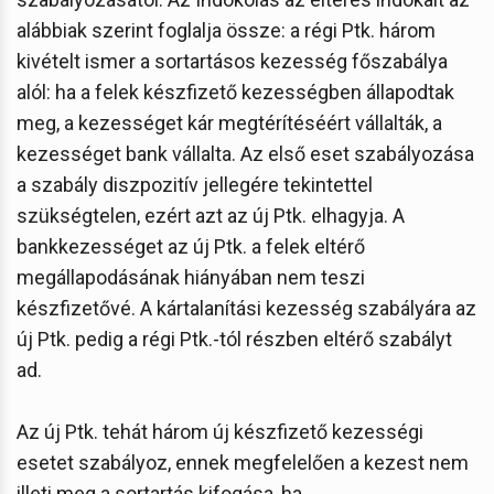
alábbiak szerint foglalja össze: a régi Ptk. három
kivételt ismer a sortartásos kezesség főszabálya
alól: ha a felek készfizető kezességben állapodtak
meg, a kezességet kár megtérítéséért vállalták, a
kezességet bank vállalta. Az első eset szabályozása
a szabály diszpozitív jellegére tekintettel
szükségtelen, ezért azt az új Ptk. elhagyja. A
bankkezességet az új Ptk. a felek eltérő
megállapodásának hiányában nem teszi
készfizetővé. A kártalanítási kezesség szabályára az
új Ptk. pedig a régi Ptk.-tól részben eltérő szabályt
ad.
Az új Ptk. tehát három új készfizető kezességi
esetet szabályoz, ennek megfelelően a kezest nem
illeti meg a sortartás kifogása, ha