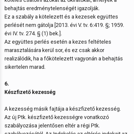
behajtás eredménytelenségét igazolják.
Ez a szabály a kötelezett és a kezesek együttes
perlését nem gátolja [2013. évi V. tv. 6:419. §; 1959.
évi IV. tv. 274. § (1) bek.].
Az együttes perlés esetén a kezes feltételes
marasztalására kerül sor, és ez csak akkor
realizálódik, ha a főkötelezett vagyonán a behajtás
sikertelen marad.
6.
Készfizető kezesség
A kezesség másik fajtája a készfizető kezesség.
Az új Ptk. készfizető kezességre vonatkozó
szabályozása jelentősen eltér a régi Ptk.
szabályozásától. Az Indokolás az eltérés indokait az