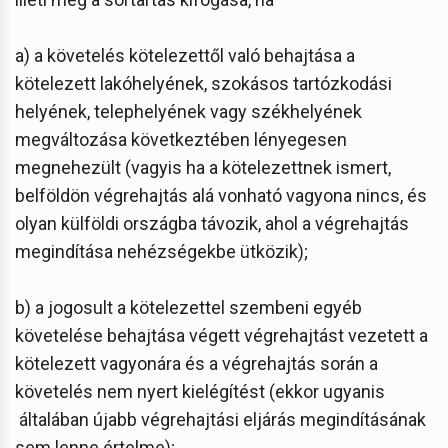
a) a követelés kötelezettől való behajtása a
kötelezett lakóhelyének, szokásos tartózkodási
helyének, telephelyének vagy székhelyének
megváltozása következtében lényegesen
megnehezült (vagyis ha a kötelezettnek ismert,
belföldön végrehajtás alá vonható vagyona nincs, és
olyan külföldi országba távozik, ahol a végrehajtás
megindítása nehézségekbe ütközik);
b) a jogosult a kötelezettel szembeni egyéb
követelése behajtása végett végrehajtást vezetett a
kötelezett vagyonára és a végrehajtás során a
követelés nem nyert kielégítést (ekkor ugyanis
általában újabb végrehajtási eljárás megindításának
sem lenne értelme);