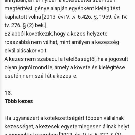
megtérítési igénye alapján egyébként kielégítést
kaphatott volna [2013. évi V. tv. 6:426. §; 1959. évi IV.
tv. 276. § (2) bek.].
Ez abból következik, hogy a kezes helyzete
rosszabbá nem válhat, mint amilyen a kezesség
elvállalásakor volt.
A kezes nem szabadul a felelősségtől, ha a jogosult
olyan jogról mond le, amely a követelés kielégítése
esetén nem száll át a kezesre.
13.
Több kezes
Ha ugyanazért a kötelezettségért többen vállalnak
kezességet, a kezesek egyetemlegesen állnak helyt
a jogosulttal szemben [2013. évi V. tv. 6:427. § (1)