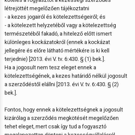
létrejöttét megelőzően tájékoztatni
- a kezes jogairól és kötelezettségeiről; és
- a kötelezett helyzetéből vagy a kötelezettség
természetéből fakadó, a hitelező előtt ismert
különleges kockázatokról (ennek a kockázat
jellegére és előre látható mértékére is ki kell
terjednie) [2013. évi V. tv. 6:430. § (1) bek.].
Ha a jogosult nem tesz eleget ennek a
kötelezettségének, a kezes határidő nélkül jogosult
a szerződéstől elállni [2013. évi V. tv. 6:430. § (2)
bek.].
Fontos, hogy ennek a kötelezettségnek a jogosult
kizárólag a szerződés megkötését megelőzően
tehet eleget, mert csak így tud a fogyasztó
megalapozottan dönteni a kezességvállalásról.