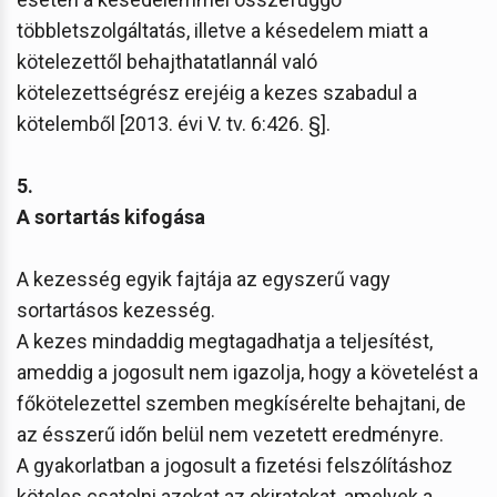
többletszolgáltatás, illetve a késedelem miatt a
kötelezettől behajthatatlannál való
kötelezettségrész erejéig a kezes szabadul a
kötelemből [2013. évi V. tv. 6:426. §].
5.
A sortartás kifogása
A kezesség egyik fajtája az egyszerű vagy
sortartásos kezesség.
A kezes mindaddig megtagadhatja a teljesítést,
ameddig a jogosult nem igazolja, hogy a követelést a
főkötelezettel szemben megkísérelte behajtani, de
az ésszerű időn belül nem vezetett eredményre.
A gyakorlatban a jogosult a fizetési felszólításhoz
köteles csatolni azokat az okiratokat, amelyek a