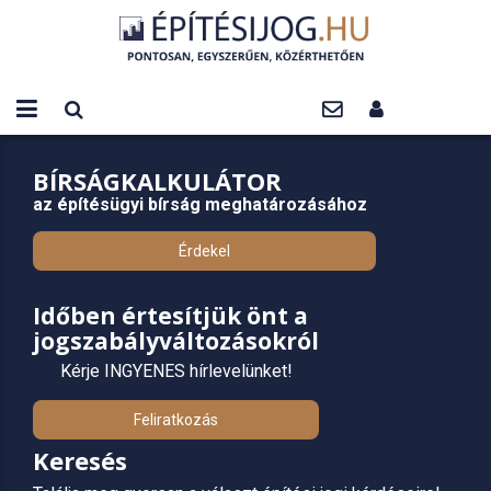
BÍRSÁGKALKULÁTOR
az építésügyi bírság meghatározásához
Érdekel
Időben értesítjük önt a
jogszabályváltozásokról
Kérje INGYENES hírlevelünket!
Feliratkozás
Keresés