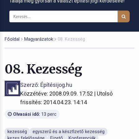
Találja meg gyorsan a választ építési jogi kérdéseire!
Főoldal
Magyarázatok
08. Kezesség
08. Kezesség
Szerző: Építésijog.hu
Közzétéve: 2008.09.09. 17:52 | Utolsó
frissítés: 2014.04.23. 14:14
Olvasási idő:
13 perc
kezesség
egyszerű és a készfizető kezesség
kezes felelőssége
Fizető
Konferenciák