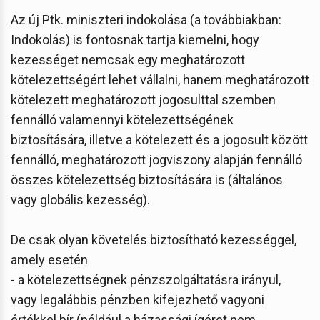
Az új Ptk. miniszteri indokolása (a továbbiakban:
Indokolás) is fontosnak tartja kiemelni, hogy
kezességet nemcsak egy meghatározott
kötelezettségért lehet vállalni, hanem meghatározott
kötelezett meghatározott jogosulttal szemben
fennálló valamennyi kötelezettségének
biztosítására, illetve a kötelezett és a jogosult között
fennálló, meghatározott jogviszony alapján fennálló
összes kötelezettség biztosítására is (általános
vagy globális kezesség).
De csak olyan követelés biztosítható kezességgel,
amely esetén
- a kötelezettségnek pénzszolgáltatásra irányul,
vagy legalábbis pénzben kifejezhető vagyoni
értékkel bír (például a házassági ígéret nem