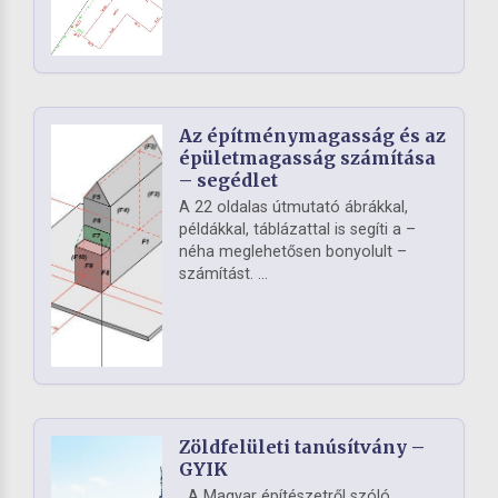
Az építménymagasság és az
épületmagasság számítása
– segédlet
A 22 oldalas útmutató ábrákkal,
példákkal, táblázattal is segíti a –
néha meglehetősen bonyolult –
számítást. ...
Zöldfelületi tanúsítvány –
GYIK
A Magyar építészetről szóló