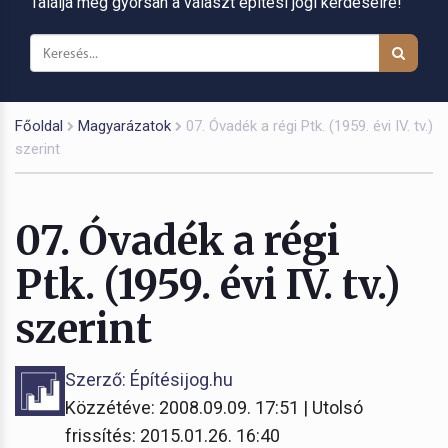
Találja meg gyorsan a választ építési jogi kérdéseire!
Főoldal
Magyarázatok
07. Óvadék a régi Ptk. (1959. évi IV. tv.)
szerint
07. Óvadék a régi
Ptk. (1959. évi IV. tv.)
szerint
Szerző: Építésijog.hu
Közzétéve: 2008.09.09. 17:51 | Utolsó
frissítés: 2015.01.26. 16:40