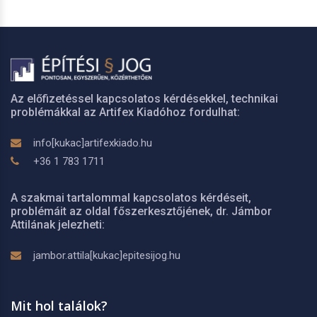
Az előfizetéssel kapcsolatos kérdésekkel, technikai
problémákkal az Artifex Kiadóhoz fordulhat:
info[kukac]artifexkiado.hu
+36 1 783 1711
A szakmai tartalommal kapcsolatos kérdéseit,
problémáit az oldal főszerkesztőjének, dr. Jámbor
Attilának jelezheti:
jambor.attila[kukac]epitesijog.hu
Mit hol találok?