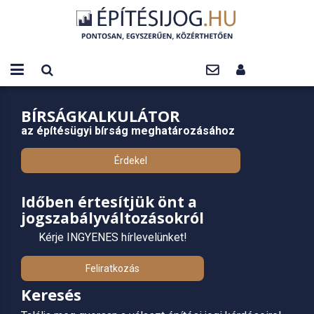
BÍRSÁGKALKULÁTOR
az építésügyi bírság meghatározásához
Érdekel
Időben értesítjük önt a
jogszabályváltozásokról
Kérje INGYENES hírlevelünket!
Feliratkozás
Keresés