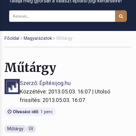
Találja meg gyorsan a választ építési jogi kérdéseire!
Főoldal
Magyarázatok
Műtárgy
Műtárgy
Szerző: Építésijog.hu
Közzétéve: 2013.05.03. 16:07 | Utolsó
frissítés: 2013.05.03. 16:07
Olvasási idő:
1 perc
Műtárgy
Út