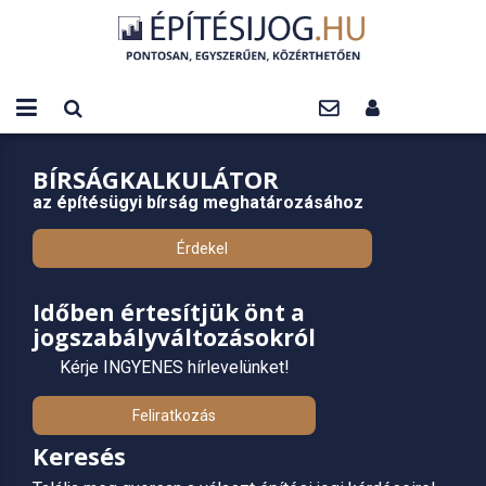
BÍRSÁGKALKULÁTOR
az építésügyi bírság meghatározásához
Érdekel
Időben értesítjük önt a
jogszabályváltozásokról
Kérje INGYENES hírlevelünket!
Feliratkozás
Keresés