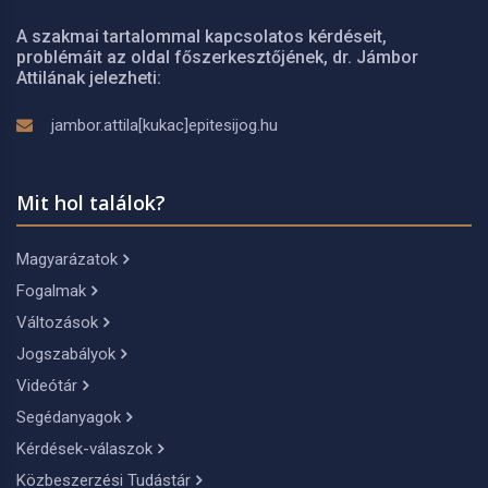
A szakmai tartalommal kapcsolatos kérdéseit,
problémáit az oldal főszerkesztőjének, dr. Jámbor
Attilának jelezheti:
jambor.attila[kukac]epitesijog.hu
Mit hol találok?
Magyarázatok
Fogalmak
Változások
Jogszabályok
Videótár
Segédanyagok
Kérdések-válaszok
Közbeszerzési Tudástár