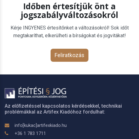
Időben értesítjük önt a
jogszabályváltozásokról
Kérje INGYENES értesítőnket a változásokról! Sok időt
megtakaríthat, elkerülheti a bírságokat és jogvitákat!
Feliratkozás
Az előfizetéssel kapcsolatos kérdésekkel, technikai
problémákkal az Artifex Kiadóhoz fordulhat:
info[kukac]artifexkiado.hu
+36 1 783 1711