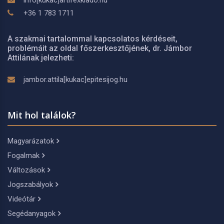
info[kukac]artifexkiado.hu
+36 1 783 1711
A szakmai tartalommal kapcsolatos kérdéseit,
problémáit az oldal főszerkesztőjének, dr. Jámbor
Attilának jelezheti:
jambor.attila[kukac]epitesijog.hu
Mit hol találok?
Magyarázatok
Fogalmak
Változások
Jogszabályok
Videótár
Segédanyagok