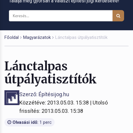
Találja meg gyorsan a választ építési jogi kérdéseire!
Főoldal
Magyarázatok
Lánctalpas útpályatisztítók
Lánctalpas
útpályatisztítók
Szerző: Építésijog.hu
Közzétéve: 2013.05.03. 15:38 | Utolsó
frissítés: 2013.05.03. 15:38
Olvasási idő:
1 perc