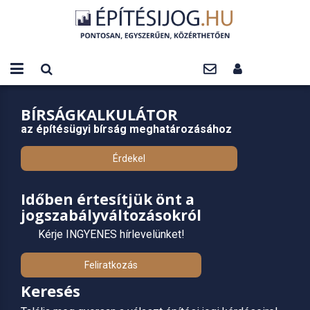
BÍRSÁGKALKULÁTOR
az építésügyi bírság meghatározásához
Érdekel
Időben értesítjük önt a
jogszabályváltozásokról
Kérje INGYENES hírlevelünket!
Feliratkozás
Keresés