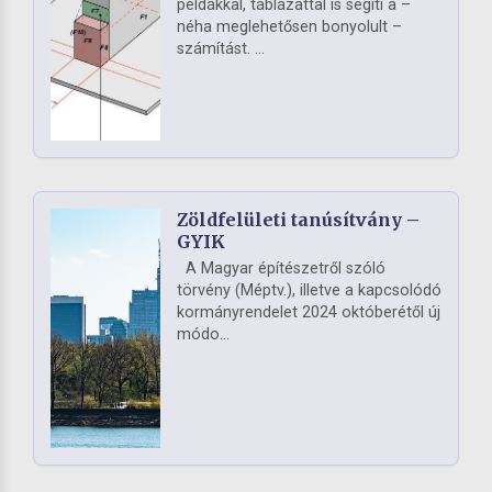
példákkal, táblázattal is segíti a –
néha meglehetősen bonyolult –
számítást. ...
Zöldfelületi tanúsítvány –
GYIK
A Magyar építészetről szóló
törvény (Méptv.), illetve a kapcsolódó
kormányrendelet 2024 októberétől új
módo...