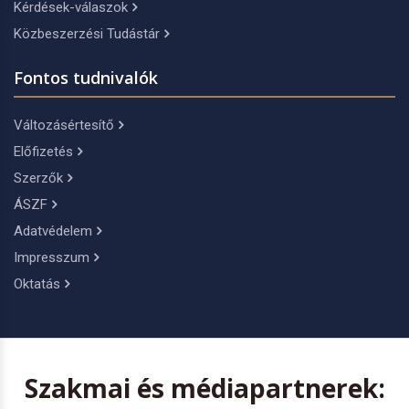
Kérdések-válaszok
Közbeszerzési Tudástár
Fontos tudnivalók
Változásértesítő
Előfizetés
Szerzők
ÁSZF
Adatvédelem
Impresszum
Oktatás
Szakmai és médiapartnerek: