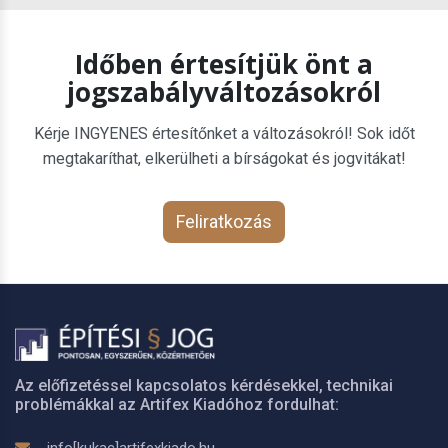
Időben értesítjük önt a
jogszabályváltozásokról
Kérje INGYENES értesítőnket a változásokról! Sok időt
megtakaríthat, elkerülheti a bírságokat és jogvitákat!
Feliratkozás
Az előfizetéssel kapcsolatos kérdésekkel, technikai
problémákkal az Artifex Kiadóhoz fordulhat: