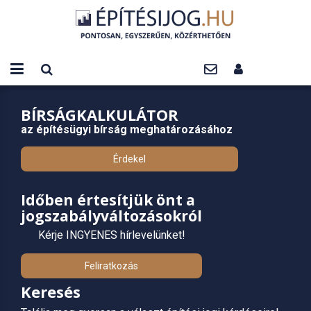
BÍRSÁGKALKULÁTOR
az építésügyi bírság meghatározásához
Érdekel
Időben értesítjük önt a
jogszabályváltozásokról
Kérje INGYENES hírlevelünket!
Feliratkozás
Keresés