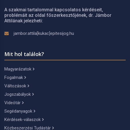
A szakmai tartalommal kapcsolatos kérdéseit,
problémáit az oldal főszerkesztőjének, dr. Jámbor
Attilának jelezheti:
jambor.attila[kukac]epitesijog.hu
Mit hol találok?
Magyarázatok
Fogalmak
Változások
Jogszabályok
Videótár
Segédanyagok
Kérdések-válaszok
Közbeszerzési Tudástár