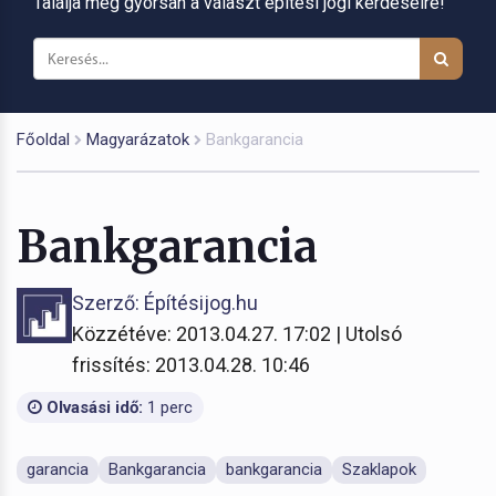
Találja meg gyorsan a választ építési jogi kérdéseire!
Főoldal
Magyarázatok
Bankgarancia
Bankgarancia
Szerző: Építésijog.hu
Közzétéve: 2013.04.27. 17:02 | Utolsó
frissítés: 2013.04.28. 10:46
Olvasási idő:
1 perc
garancia
Bankgarancia
bankgarancia
Szaklapok