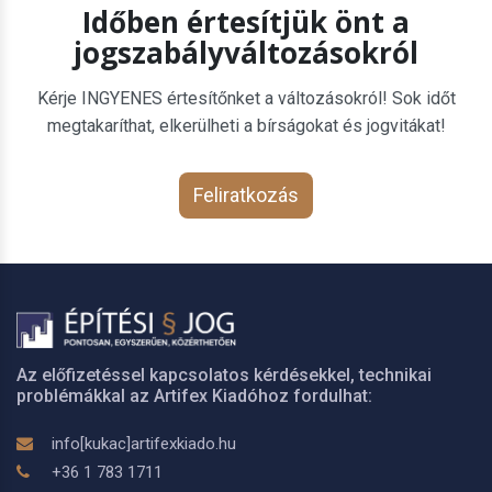
Időben értesítjük önt a
jogszabályváltozásokról
Kérje INGYENES értesítőnket a változásokról! Sok időt
megtakaríthat, elkerülheti a bírságokat és jogvitákat!
Feliratkozás
Az előfizetéssel kapcsolatos kérdésekkel, technikai
problémákkal az Artifex Kiadóhoz fordulhat:
info[kukac]artifexkiado.hu
+36 1 783 1711