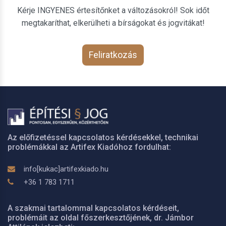
Kérje INGYENES értesítőnket a változásokról! Sok időt
megtakaríthat, elkerülheti a bírságokat és jogvitákat!
Feliratkozás
Az előfizetéssel kapcsolatos kérdésekkel, technikai
problémákkal az Artifex Kiadóhoz fordulhat:
info[kukac]artifexkiado.hu
+36 1 783 1711
A szakmai tartalommal kapcsolatos kérdéseit,
problémáit az oldal főszerkesztőjének, dr. Jámbor