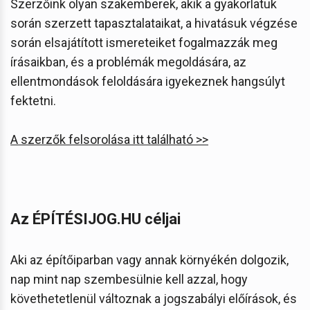
Szerzőink olyan szakemberek, akik a gyakorlatuk
során szerzett tapasztalataikat, a hivatásuk végzése
során elsajátított ismereteiket fogalmazzák meg
írásaikban, és a problémák megoldására, az
ellentmondások feloldására igyekeznek hangsúlyt
fektetni.
A szerzők felsorolása itt található >>
Az ÉPÍTÉSIJOG.HU céljai
Aki az építőiparban vagy annak környékén dolgozik,
nap mint nap szembesülnie kell azzal, hogy
követhetetlenül változnak a jogszabályi előírások, és