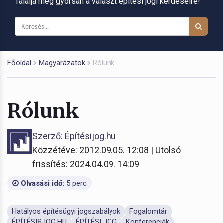
Találja meg gyorsan a választ építési jogi kérdéseire!
Főoldal
Magyarázatok
Rólunk
Rólunk
Szerző: Építésijog.hu
Közzétéve: 2012.09.05. 12:08 | Utolsó
frissítés: 2024.04.09. 14:09
Olvasási idő:
5 perc
Hatályos építésügyi jogszabályok
Fogalomtár
ÉPÍTÉSI§JOG.HU
ÉPÍTÉSI JOG
Konferenciák