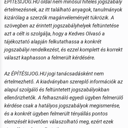
ÉPÍTÉSIJOG.HU oldal nem minősül hiteles jogszabály
értelmezésnek, az itt található anyagok, tanulmányok
kizárólag a szerzők magánvéleményét tükrözik. A
szövegben az érintett jogszabályhelyek feltüntetése
azt a célt is szolgálja, hogy a Kedves Olvasó a
tájékoztató alapján felkutathassa a konkrét
jogszabályi rendelkezést, és ezzel komplett és korrekt
választ kaphasson a felmerült kérdésére.
Az ÉPÍTÉSIJOG.HU jogi tanácsadásként nem
értelmezhető. A kiadványban szereplő információk az
alapul szolgáló és feltüntetett jogszabályokban
ellenőrizhetők. A felhasználó egyedi ügyben felmerülő
kérdése csak a hatályos jogszabályok megismerése,
és a konkrét ügyben felmerült tényállás pontos
elemzését követően válaszolható meg, ezért ezek