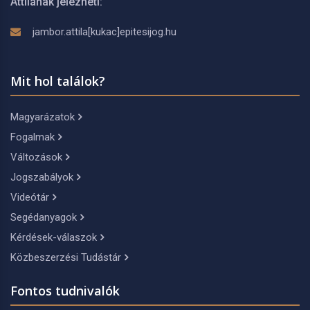
Attilának jelezheti:
jambor.attila[kukac]epitesijog.hu
Mit hol találok?
Magyarázatok
Fogalmak
Változások
Jogszabályok
Videótár
Segédanyagok
Kérdések-válaszok
Közbeszerzési Tudástár
Fontos tudnivalók