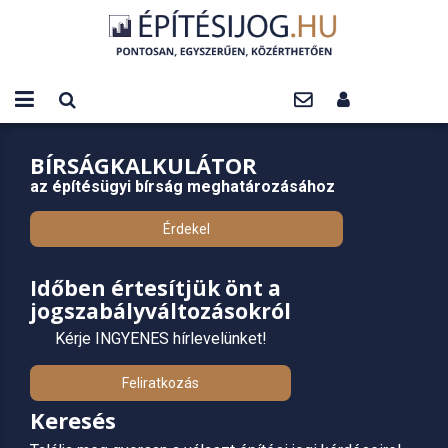
BÍRSÁGKALKULÁTOR
az építésügyi bírság meghatározásához
Érdekel
Időben értesítjük önt a
jogszabályváltozásokról
Kérje INGYENES hírlevelünket!
Feliratkozás
Keresés