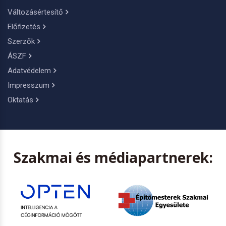
Változásértesítő
Előfizetés
Szerzők
ÁSZF
Adatvédelem
Impresszum
Oktatás
Szakmai és médiapartnerek: