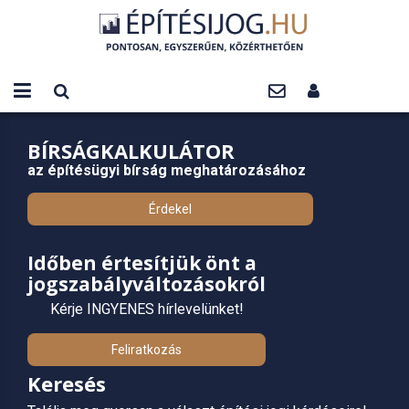
BÍRSÁGKALKULÁTOR
az építésügyi bírság meghatározásához
Érdekel
Időben értesítjük önt a
jogszabályváltozásokról
Kérje INGYENES hírlevelünket!
Feliratkozás
Keresés