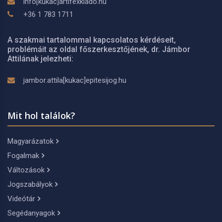
info[kukac]artifexkiado.hu
+36 1 783 1711
A szakmai tartalommal kapcsolatos kérdéseit,
problémáit az oldal főszerkesztőjének, dr. Jámbor
Attilának jelezheti:
jambor.attila[kukac]epitesijog.hu
Mit hol találok?
Magyarázatok
Fogalmak
Változások
Jogszabályok
Videótár
Segédanyagok