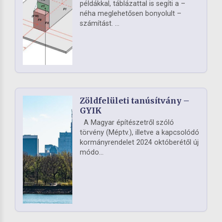
példákkal, táblázattal is segíti a –
néha meglehetősen bonyolult –
számítást. ...
Zöldfelületi tanúsítvány –
GYIK
A Magyar építészetről szóló
törvény (Méptv.), illetve a kapcsolódó
kormányrendelet 2024 októberétől új
módo...