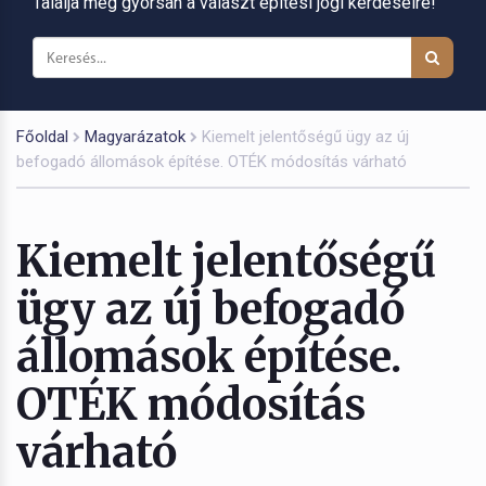
Találja meg gyorsan a választ építési jogi kérdéseire!
Főoldal
Magyarázatok
Kiemelt jelentőségű ügy az új
befogadó állomások építése. OTÉK módosítás várható
Kiemelt jelentőségű
ügy az új befogadó
állomások építése.
OTÉK módosítás
várható