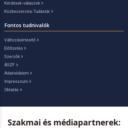
Kérdések-válaszok
Közbeszerzési Tudástár
Fontos tudnivalók
Változásértesítő
Előfizetés
Szerzők
ÁSZF
Adatvédelem
Impresszum
Oktatás
Szakmai és médiapartnerek: