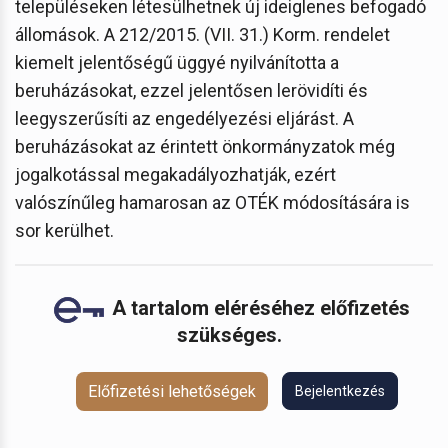
településeken létesülhetnek új ideiglenes befogadó
állomások. A 212/2015. (VII. 31.) Korm. rendelet
kiemelt jelentőségű üggyé nyilvánította a
beruházásokat, ezzel jelentősen lerövidíti és
leegyszerűsíti az engedélyezési eljárást. A
beruházásokat az érintett önkormányzatok még
jogalkotással megakadályozhatják, ezért
valószínűleg hamarosan az OTÉK módosítására is
sor kerülhet.
A tartalom eléréséhez előfizetés
szükséges.
Előfizetési lehetőségek
Bejelentkezés