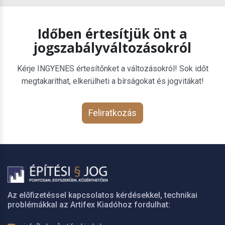
Időben értesítjük önt a
jogszabályváltozásokról
Kérje INGYENES értesítőnket a változásokról! Sok időt
megtakaríthat, elkerülheti a bírságokat és jogvitákat!
Feliratkozás
Az előfizetéssel kapcsolatos kérdésekkel, technikai
problémákkal az Artifex Kiadóhoz fordulhat: