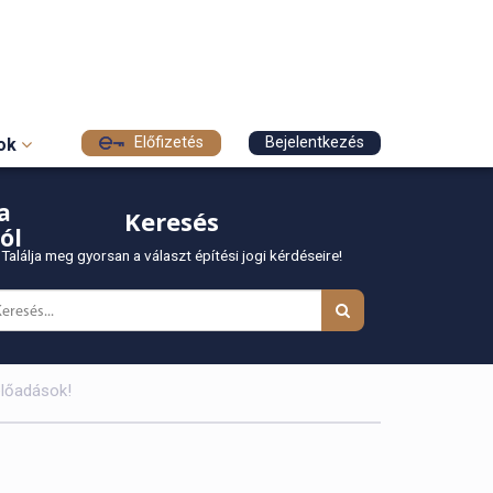
Előfizetés
Bejelentkezés
sok
a
Keresés
ól
Találja meg gyorsan a választ építési jogi kérdéseire!
előadások!