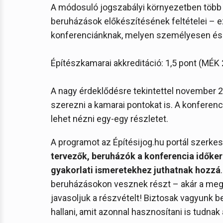
A módosuló jogszabályi környezetben több 
beruházások előkészítésének feltételei – ez 
konferenciánknak, melyen személyesen és o
Építészkamarai akkreditáció: 1,5 pont (MÉK
A nagy érdeklődésre tekintettel november 2
szerezni a kamarai pontokat is. A konfere
lehet nézni egy-egy részletet.
A programot az Építésijog.hu portál szerkesz
tervezők, beruházók a konferencia időke
gyakorlati ismeretekhez juthatnak hozzá
beruházásokon vesznek részt – akár a megre
javasoljuk a részvételt! Biztosak vagyunk b
hallani, amit azonnal hasznosítani is tudna