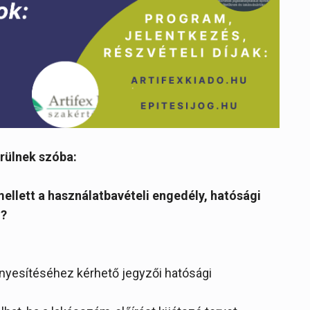
rülnek szóba:
mellett a használatbavételi engedély, hatósági
l?
ényesítéséhez kérhető jegyzői hatósági