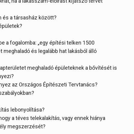
at, ha a lakásszám-előírást kijátszó tervet
n és a társasház között?
 épületek?
be a fogalomba: „egy építési telken 1500
 meghaladó és legalább hat lakásból álló
pterületet meghaladó épületeknek a bővítését is
nyezi?
nyez az Országos Építészeti Tervtanács?
gszabályokban?
kítás lebonyolítása?
 hogy a téves telekalakítás, vagy ennek hiánya
dély megszerzését?