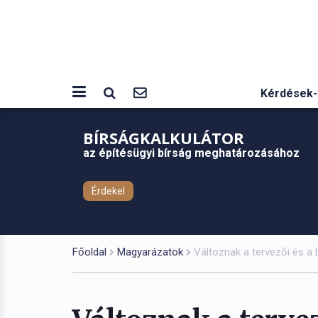
Kérdések-
BÍRSÁGKALKULÁTOR
az építésügyi bírság meghatározásához
Érdekel
Főoldal
Magyarázatok
Változnak a tervezői és a