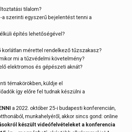
ltoztatási tilalom?
§-a szerinti egyszerű bejelentést tenni a
nélküli építés lehetőségével?
tő korlátlan mérettel rendelkező tűzszakasz?
 mikor mi a tűzvédelmi követelmény?
elő elektromos és gépészeti aknát?
nti témakörökben, küldje el
őadók így előre fel tudnak készülni a
ENNI
a 2022. október 25-i budapesti konferencián,
thonából, munkahelyéről, akkor sincs gond: online
ásokról készült videófelvételeket a konferencia