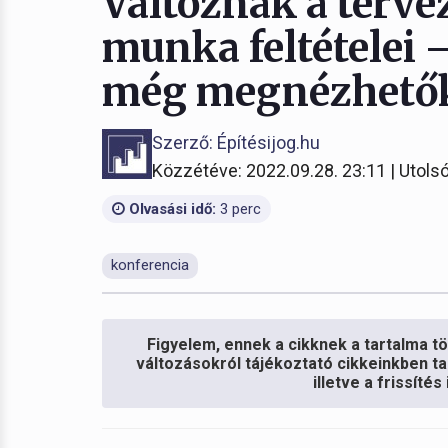
Változnak a terve
munka feltételei 
még megnézhetők
Szerző: Építésijog.hu
Közzétéve: 2022.09.28. 23:11 | Utolsó
Olvasási idő:
3 perc
konferencia
Figyelem, ennek a cikknek a tartalma töb
változásokról tájékoztató cikkeinkben ta
illetve a frissíté