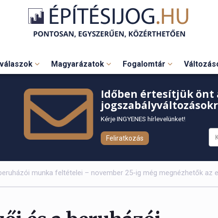
válaszok
Magyarázatok
Fogalomtár
Változá
Időben értesítjük önt 
jogszabályváltozásokr
Kérje INGYENES hírlevelünket!
Feliratkozás
 beruházói munka feltételei – november 25-ig még megnézhetők az 