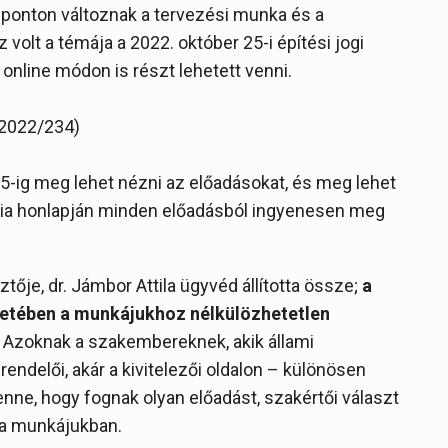
ponton változnak a tervezési munka és a
volt a témája a 2022. október 25-i építési jogi
nline módon is részt lehetett venni.
 2022/234)
5-ig meg lehet nézni az előadásokat, és meg lehet
ncia honlapján minden előadásból ingyenesen meg
tője, dr. Jámbor Attila ügyvéd állította össze;
a
retében a munkájukhoz nélkülözhetetlen
. Azoknak a szakembereknek, akik állami
ndelői, akár a kivitelezői oldalon – különösen
enne, hogy fognak olyan előadást, szakértői választ
k a munkájukban.