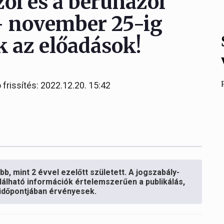
zői és a beruházói
– november 25-ig
 az előadások!
 frissítés: 2022.12.20. 15:42
b, mint 2 évvel ezelőtt született. A jogszabály-
lálható információk értelemszerűen a publikálás,
s időpontjában érvényesek.