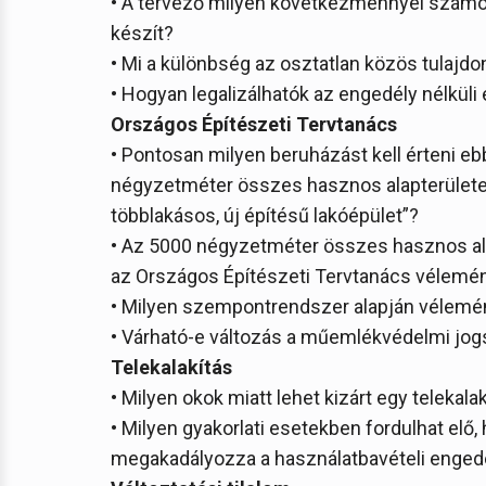
• A tervező milyen következménnyel számolh
készít?
• Mi a különbség az osztatlan közös tulajdo
• Hogyan legalizálhatók az engedély nélküli
Országos Építészeti Tervtanács
• Pontosan milyen beruházást kell érteni eb
négyzetméter összes hasznos alapterületet
többlakásos, új építésű lakóépület”?
• Az 5000 négyzetméter összes hasznos ala
az Országos Építészeti Tervtanács vélemé
• Milyen szempontrendszer alapján vélemé
• Várható-e változás a műemlékvédelmi jo
Telekalakítás
• Milyen okok miatt lehet kizárt egy telekala
• Milyen gyakorlati esetekben fordulhat elő,
megakadályozza a használatbavételi enge