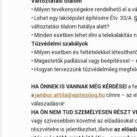
Változtatási tilalom
• Milyen tevékenységekre rendelhető el a vá
• Lehet egy lakóépület építésére Étv. 33/A. 
változtatási tilalom hatálya alatt?
• Minden esetben lehet élni a telekalakítás 
Tűzvédelmi szabályok
• Milyen esetben és feltételekkel létesíthe
• Magastetők padlással vagy beépítéssel –
• Hogyan tervezzünk tűzvédelmileg megfel
HA ÖNNEK IS VANNAK MÉG KÉRDÉSEI
a fe
a
jambor.attila@epitesijog.hu
címre – az el
válaszadásra!
HA ÖN NEM TUD SZEMÉLYESEN RÉSZT V
vagy szívesebben követné az előadásokat ot
részvételre is jelentkezhet, illetve
az előad