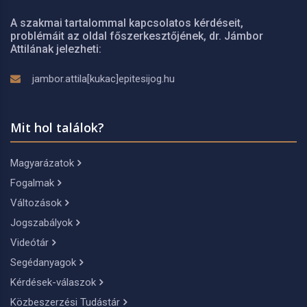
A szakmai tartalommal kapcsolatos kérdéseit,
problémáit az oldal főszerkesztőjének, dr. Jámbor
Attilának jelezheti:
jambor.attila[kukac]epitesijog.hu
Mit hol találok?
Magyarázatok
Fogalmak
Változások
Jogszabályok
Videótár
Segédanyagok
Kérdések-válaszok
Közbeszerzési Tudástár