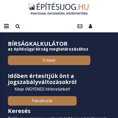
BÍRSÁGKALKULÁTOR
az építésügyi bírság meghatározásához
Érdekel
Időben értesítjük önt a
jogszabályváltozásokról
Kérje INGYENES hírlevelünket!
Feliratkozás
Keresés