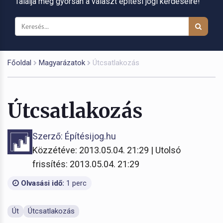
Találja meg gyorsan a választ építési jogi kérdéseire!
Főoldal
Magyarázatok
Útcsatlakozás
Útcsatlakozás
Szerző: Építésijog.hu
Közzétéve: 2013.05.04. 21:29 | Utolsó
frissítés: 2013.05.04. 21:29
Olvasási idő:
1 perc
Út
Útcsatlakozás