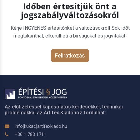
Időben értesítjük önt a
jogszabályváltozásokról
Kérje INGYENES értesítőnket a változásokról! Sok időt
megtakaríthat, elkerülheti a bírságokat és jogvitákat!
Feliratkozás
Az előfizetéssel kapcsolatos kérdésekkel, technikai
problémákkal az Artifex Kiadóhoz fordulhat:
info[kukac]artifexkiado.hu
+36 1 783 1711