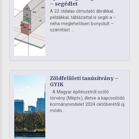
– segédlet
A 22 oldalas útmutató ábrákkal,
példákkal, táblázattal is segíti a –
néha meglehetősen bonyolult –
számítást. ...
Zöldfelületi tanúsítvány –
GYIK
A Magyar építészetről szóló
törvény (Méptv.), illetve a kapcsolódó
kormányrendelet 2024 októberétől új
módo...