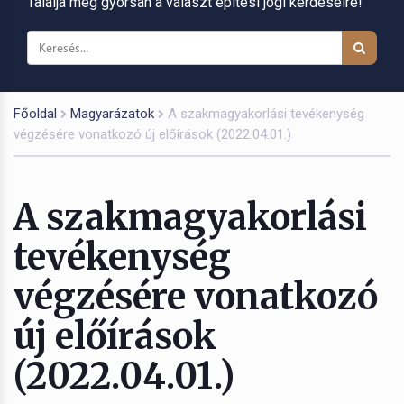
Találja meg gyorsan a választ építési jogi kérdéseire!
Főoldal
Magyarázatok
A szakmagyakorlási tevékenység
végzésére vonatkozó új előírások (2022.04.01.)
A szakmagyakorlási
tevékenység
végzésére vonatkozó
új előírások
(2022.04.01.)