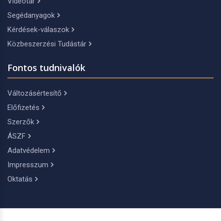
Videótár
Segédanyagok
Kérdések-válaszok
Közbeszerzési Tudástár
Fontos tudnivalók
Változásértesítő
Előfizetés
Szerzők
ÁSZF
Adatvédelem
Impresszum
Oktatás