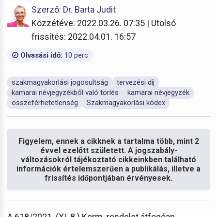
Szerző: Dr. Barta Judit
Közzétéve: 2022.03.26. 07:35 | Utolsó
frissítés: 2022.04.01. 16:57
Olvasási idő:
10 perc
szakmagyakorlási jogosultság
tervezési díj
kamarai névjegyzékből való törlés
kamarai névjegyzék
összeférhetetlenség
Szakmagyakorlási kódex
Figyelem, ennek a cikknek a tartalma több, mint 2
évvel ezelőtt született. A jogszabály-
változásokról tájékoztató cikkeinkben található
információk értelemszerűen a publikálás, illetve a
frissítés időpontjában érvényesek.
A 618/2021. (XI. 8.) Korm. rendelet átfogóan