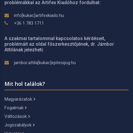
problémákkal az Artifex Kiadóhoz fordulhat:
info[kukac]artifexkiado.hu
+36 1 783 1711
A szakmai tartalommal kapcsolatos kérdéseit,
problémáit az oldal főszerkesztőjének, dr. Jámbor
Attilának jelezheti:
jambor.attila[kukac]epitesijog.hu
Mit hol találok?
Magyarázatok
Fogalmak
Változások
Jogszabályok