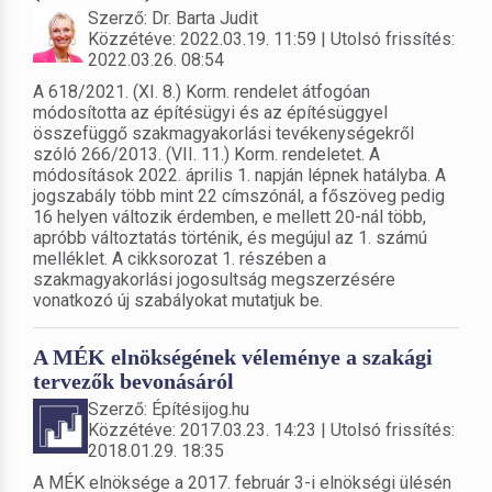
Szerző: Dr. Barta Judit
Közzétéve: 2022.03.19. 11:59 | Utolsó frissítés:
2022.03.26. 08:54
A 618/2021. (XI. 8.) Korm. rendelet átfogóan
módosította az építésügyi és az építésüggyel
összefüggő szakmagyakorlási tevékenységekről
szóló 266/2013. (VII. 11.) Korm. rendeletet. A
módosítások 2022. április 1. napján lépnek hatályba. A
jogszabály több mint 22 címszónál, a főszöveg pedig
16 helyen változik érdemben, e mellett 20-nál több,
apróbb változtatás történik, és megújul az 1. számú
melléklet. A cikksorozat 1. részében a
szakmagyakorlási jogosultság megszerzésére
vonatkozó új szabályokat mutatjuk be.
A MÉK elnökségének véleménye a szakági
tervezők bevonásáról
Szerző: Építésijog.hu
Közzétéve: 2017.03.23. 14:23 | Utolsó frissítés:
2018.01.29. 18:35
A MÉK elnöksége a 2017. február 3-i elnökségi ülésén