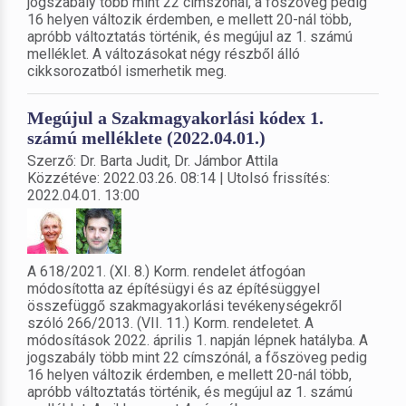
jogszabály több mint 22 címszónál, a főszöveg pedig
16 helyen változik érdemben, e mellett 20-nál több,
apróbb változtatás történik, és megújul az 1. számú
melléklet. A változásokat négy részből álló
cikksorozatból ismerhetik meg.
Megújul a Szakmagyakorlási kódex 1.
számú melléklete (2022.04.01.)
Szerző: Dr. Barta Judit, Dr. Jámbor Attila
Közzétéve: 2022.03.26. 08:14 | Utolsó frissítés:
2022.04.01. 13:00
A 618/2021. (XI. 8.) Korm. rendelet átfogóan
módosította az építésügyi és az építésüggyel
összefüggő szakmagyakorlási tevékenységekről
szóló 266/2013. (VII. 11.) Korm. rendeletet. A
módosítások 2022. április 1. napján lépnek hatályba. A
jogszabály több mint 22 címszónál, a főszöveg pedig
16 helyen változik érdemben, e mellett 20-nál több,
apróbb változtatás történik, és megújul az 1. számú