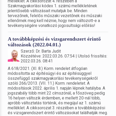
melléklet. A cikksorozat 4. részében a
Szakmagyakorlási kódex 1. számú mellékletének
jelentősebb változásait mutatjuk be. Minden
tervezőnek, felelős műszaki vezetőnek és műszaki
ellenőrnek meg kell néznie, hogy nem változott-e a
tevékenységére vonatkozó jogosultsági előírás!
A továbbképzési és vizsgarendszert érintő
változások (2022.04.01.)
Szerző: Dr. Barta Judit
Közzétéve: 2022.03.26. 07:54 | Utolsó frissítés:
2022.03.26. 08:41
A 618/2021. (XI. 8.) Korm. rendelet átfogóan
módosította az építésügyi és az építésüggyel
összefüggő szakmagyakorlási tevékenységekről
szóló 266/2013. (VII. 11.) Korm. rendeletet. A
módosítások 2022. április 1. napján lépnek hatályba. A
jogszabály több mint 22 címszónál, a főszöveg pedig
16 helyen változik érdemben, e mellett 20-nál több,
apróbb változtatás történik, és megújul az 1. számú
melléklet. A cikksorozat 3. részében a továbbképzési
és vizsgarendszert érintő változásokat találhatják meg.