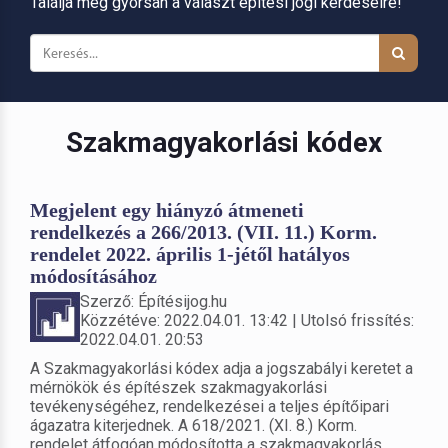
Találja meg gyorsan a választ építési jogi kérdéseire!
Szakmagyakorlási kódex
Megjelent egy hiányzó átmeneti
rendelkezés a 266/2013. (VII. 11.) Korm.
rendelet 2022. április 1-jétől hatályos
módosításához
Szerző: Építésijog.hu
Közzétéve: 2022.04.01. 13:42 | Utolsó frissítés:
2022.04.01. 20:53
A Szakmagyakorlási kódex adja a jogszabályi keretet a
mérnökök és építészek szakmagyakorlási
tevékenységéhez, rendelkezései a teljes építőipari
ágazatra kiterjednek. A 618/2021. (XI. 8.) Korm.
rendelet átfogóan módosította a szakmagyakorlás