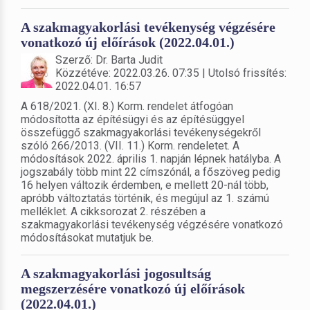
A szakmagyakorlási tevékenység végzésére
vonatkozó új előírások (2022.04.01.)
Szerző: Dr. Barta Judit
Közzétéve: 2022.03.26. 07:35 | Utolsó frissítés:
2022.04.01. 16:57
A 618/2021. (XI. 8.) Korm. rendelet átfogóan
módosította az építésügyi és az építésüggyel
összefüggő szakmagyakorlási tevékenységekről
szóló 266/2013. (VII. 11.) Korm. rendeletet. A
módosítások 2022. április 1. napján lépnek hatályba. A
jogszabály több mint 22 címszónál, a főszöveg pedig
16 helyen változik érdemben, e mellett 20-nál több,
apróbb változtatás történik, és megújul az 1. számú
melléklet. A cikksorozat 2. részében a
szakmagyakorlási tevékenység végzésére vonatkozó
módosításokat mutatjuk be.
A szakmagyakorlási jogosultság
megszerzésére vonatkozó új előírások
(2022.04.01.)