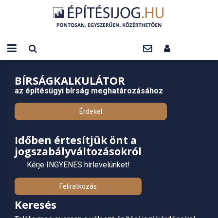
BÍRSÁGKALKULÁTOR
az építésügyi bírság meghatározásához
Érdekel
Időben értesítjük önt a
jogszabályváltozásokról
Kérje INGYENES hírlevelünket!
Feliratkozás
Keresés