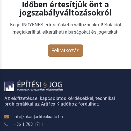
Időben értesítjük önt a
jogszabályváltozásokról
Kérje INGYENES értesítőnket a változásokról! Sok időt
megtakaríthat, elkerülheti a bírságokat és jogvitákat!
Feliratkozás
Az előfizetéssel kapcsolatos kérdésekkel, technikai
problémákkal az Artifex Kiadóhoz fordulhat:
info[kukac]artifexkiado.hu
+36 1 783 1711