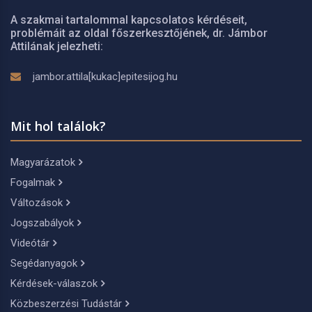
A szakmai tartalommal kapcsolatos kérdéseit,
problémáit az oldal főszerkesztőjének, dr. Jámbor
Attilának jelezheti:
jambor.attila[kukac]epitesijog.hu
Mit hol találok?
Magyarázatok
Fogalmak
Változások
Jogszabályok
Videótár
Segédanyagok
Kérdések-válaszok
Közbeszerzési Tudástár