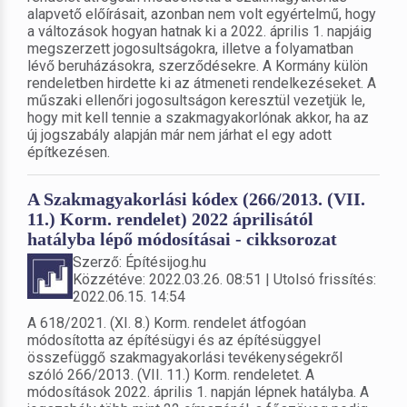
alapvető előírásait, azonban nem volt egyértelmű, hogy
a változások hogyan hatnak ki a 2022. április 1. napjáig
megszerzett jogosultságokra, illetve a folyamatban
lévő beruházásokra, szerződésekre. A Kormány külön
rendeletben hirdette ki az átmeneti rendelkezéseket. A
műszaki ellenőri jogosultságon keresztül vezetjük le,
hogy mit kell tennie a szakmagyakorlónak akkor, ha az
új jogszabály alapján már nem járhat el egy adott
építkezésen.
A Szakmagyakorlási kódex (266/2013. (VII.
11.) Korm. rendelet) 2022 áprilisától
hatályba lépő módosításai - cikksorozat
Szerző: Építésijog.hu
Közzétéve: 2022.03.26. 08:51 | Utolsó frissítés:
2022.06.15. 14:54
A 618/2021. (XI. 8.) Korm. rendelet átfogóan
módosította az építésügyi és az építésüggyel
összefüggő szakmagyakorlási tevékenységekről
szóló 266/2013. (VII. 11.) Korm. rendeletet. A
módosítások 2022. április 1. napján lépnek hatályba. A