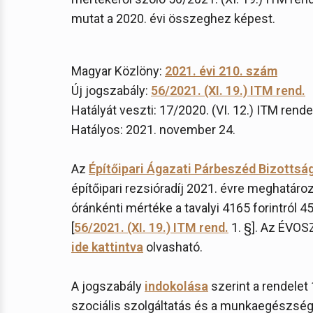
mutat a 2020. évi összeghez képest.
Magyar Közlöny:
2021. évi 210. szám
Új jogszabály:
56/2021. (XI. 19.) ITM rend.
Hatályát veszti: 17/2020. (VI. 12.) ITM rende
Hatályos: 2021. november 24.
Az
Építőipari Ágazati Párbeszéd Bizottsá
építőipari rezsióradíj 2021. évre meghatároz
óránkénti mértéke a tavalyi 4165 forintról 4
[
56/2021. (XI. 19.) ITM rend.
1. §]. Az ÉVOS
ide kattintva
olvasható.
A jogszabály
indokolása
szerint a rendelet
szociális szolgáltatás és a munkaegészsé