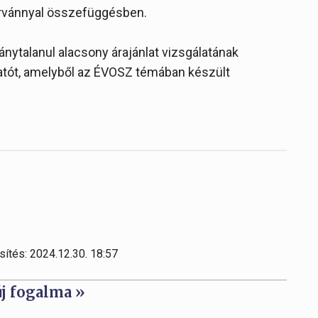
árvánnyal összefüggésben.
ránytalanul alacsony árajánlat vizsgálatának
atót, amelyből az ÉVOSZ témában készült
sítés: 2024.12.30. 18:57
új fogalma »