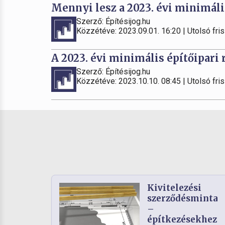
Mennyi lesz a 2023. évi minimális
Szerző: Építésijog.hu
Közzétéve: 2023.09.01. 16:20 | Utolsó fris
A 2023. évi minimális építőipari r
Szerző: Építésijog.hu
Közzétéve: 2023.10.10. 08:45 | Utolsó fris
Kivitelezési
szerződésminta
–
építkezésekhez