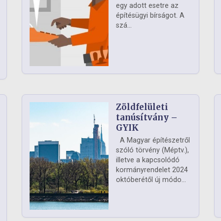
egy adott esetre az
építésügyi bírságot. A
szá...
Zöldfelületi
ág
tanúsítvány –
GYIK
A Magyar építészetről
szóló törvény (Méptv.),
illetve a kapcsolódó
kormányrendelet 2024
októberétől új módo...