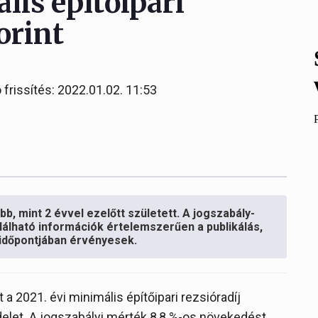
lis építőipari
orint
 frissítés: 2022.01.02. 11:53
b, mint 2 évvel ezelőtt született. A jogszabály-
lálható információk értelemszerűen a publikálás,
s időpontjában érvényesek.
 2021. évi minimális építőipari rezsióradíj
delet. A jogszabályi mérték 8,8 %-os növekedést