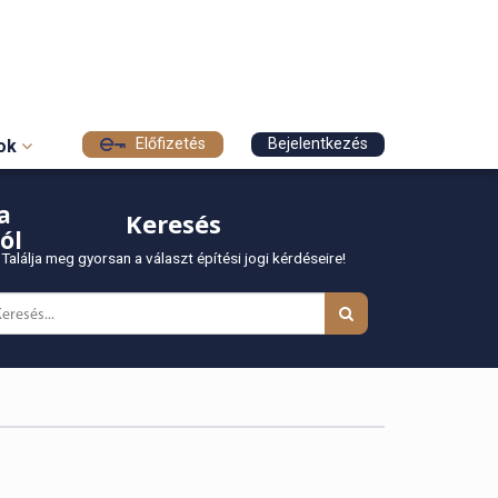
Előfizetés
Bejelentkezés
sok
a
Keresés
ól
Találja meg gyorsan a választ építési jogi kérdéseire!