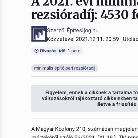
A 2021. évi minimá
rezsióradíj: 4530 f
Szerző: Építésijog.hu
Közzétéve: 2021.12.11. 20:59 | Utolsó
Olvasási idő:
1 perc
minimális építőipari rezsióradíj
Figyelem, ennek a cikknek a tartalma töb
változásokról tájékoztató cikkeinkben ta
illetve a frissíté
A Magyar Közlöny 210. számában megjelent a
mértékéről szóló 56/2021. (XI. 19.) ITM ren