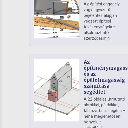
Az építési engedély
vagy egyszerű
bejelentés alapján
végzett építési
tevékenységekre
alkalmazható
szerződésmin...
Az
építménymagass
és az
épületmagasság
számítása –
segédlet
A 22 oldalas útmutató
ábrákkal, példákkal,
táblázattal is segíti a –
néha meglehetősen
bonyolult –
számítást. ...