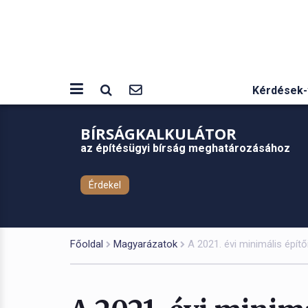
Kérdések-
BÍRSÁGKALKULÁTOR
az építésügyi bírság meghatározásához
Érdekel
Főoldal
Magyarázatok
A 2021. évi minimális építői