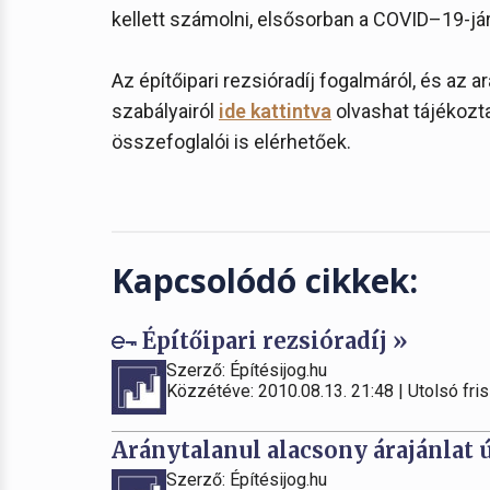
kellett számolni, elsősorban a COVID–19-j
Az építőipari rezsióradíj fogalmáról, és az a
szabályairól
ide kattintva
olvashat tájékozt
összefoglalói is elérhetőek.
Kapcsolódó cikkek:
Építőipari rezsióradíj »
Szerző: Építésijog.hu
Közzétéve: 2010.08.13. 21:48 | Utolsó fris
Aránytalanul alacsony árajánlat 
Szerző: Építésijog.hu