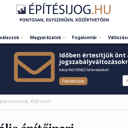
válaszok
Magyarázatok
Fogalomtár
Változá
Időben értesítjük önt 
jogszabályváltozásokr
Kérje INGYENES hírlevelünket!
Feliratkozás
pari rezsióradíj: 4530 forint