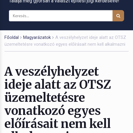
Találja meg gyorsan a választ építési jogi kérdéseire!
Főoldal
Magyarázatok
A veszélyhelyzet ideje alatt az OTSZ
üzemeltetésre vonatkozó egyes előírásait nem kell alkalmazni
A veszélyhelyzet
ideje alatt az OTSZ
üzemeltetésre
vonatkozó egyes
előírásait nem kell