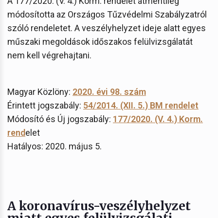
A 177/2020. (V. 4.) Korm. rendelet átmentileg
módosította az Országos Tűzvédelmi Szabályzatról
szóló rendeletet. A veszélyhelyzet ideje alatt egyes
műszaki megoldások időszakos felülvizsgálatát
nem kell végrehajtani.
Magyar Közlöny:
2020. évi 98. szám
Érintett jogszabály:
54/2014. (XII. 5.) BM rendelet
Módosító és Új jogszabály:
177/2020. (V. 4.) Korm.
rend
elet
Hatályos: 2020. május 5.
A koronavírus-veszélyhelyzet
miatt egyes felülvizsgálati