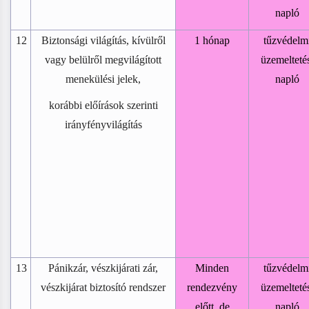
napló
12
Biztonsági világítás, kívülről
1 hónap
tűzvédelm
vagy belülről megvilágított
üzemelteté
menekülési jelek,
napló
korábbi előírások szerinti
irányfényvilágítás
13
Pánikzár, vészkijárati zár,
Minden
tűzvédelm
vészkijárat biztosító rendszer
rendezvény
üzemelteté
előtt, de
napló