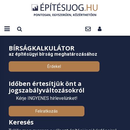
BÍRSÁGKALKULÁTOR
az építésügyi bírság meghatározásához
Érdekel
Időben értesítjük önt a
jogszabályváltozásokról
Kérje INGYENES hírlevelünket!
Feliratkozás
Keresés