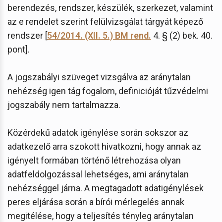
berendezés, rendszer, készülék, szerkezet, valamint
az e rendelet szerint felülvizsgálat tárgyát képező
rendszer [
54/2014. (XII. 5.) BM rend.
4. § (2) bek. 40.
pont].
A jogszabályi szüveget vizsgálva az aránytalan
nehézség igen tág fogalom, definicióját tűzvédelmi
jogszabály nem tartalmazza.
Közérdekű adatok igénylése során sokszor az
adatkezelő arra szokott hivatkozni, hogy annak az
igényelt formában történő létrehozása olyan
adatfeldolgozással lehetséges, ami aránytalan
nehézséggel járna. A megtagadott adatigénylések
peres eljárása során a bírói mérlegelés annak
megitélése, hogy a teljesítés tényleg aránytalan