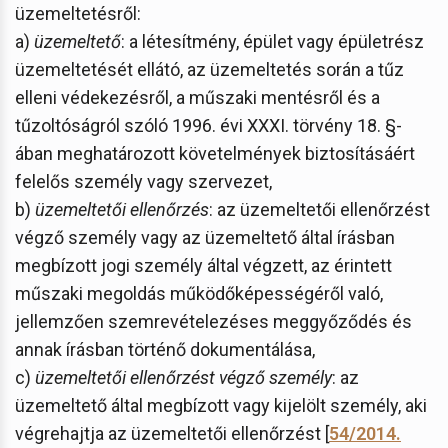
üzemeltetésről:
a)
üzemeltető
: a létesítmény, épület vagy épületrész
üzemeltetését ellátó, az üzemeltetés során a tűz
elleni védekezésről, a műszaki mentésről és a
tűzoltóságról szóló 1996. évi XXXI. törvény 18. §-
ában meghatározott követelmények biztosításáért
felelős személy vagy szervezet,
b)
üzemeltetői ellenőrzés
: az üzemeltetői ellenőrzést
végző személy vagy az üzemeltető által írásban
megbízott jogi személy által végzett, az érintett
műszaki megoldás működőképességéről való,
jellemzően szemrevételezéses meggyőződés és
annak írásban történő dokumentálása,
c)
üzemeltetői ellenőrzést végző személy
: az
üzemeltető által megbízott vagy kijelölt személy, aki
végrehajtja az üzemeltetői ellenőrzést [
54/2014.