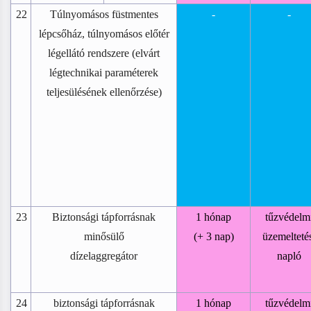
22
Túlnyomásos füstmentes
-
-
lépcsőház, túlnyomásos előtér
légellátó rendszere (elvárt
légtechnikai paraméterek
teljesülésének ellenőrzése)
23
Biztonsági tápforrásnak
1 hónap
tűzvédelm
minősülő
(+ 3 nap)
üzemelteté
dízelaggregátor
napló
24
biztonsági tápforrásnak
1 hónap
tűzvédelm