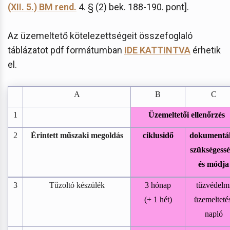
(XII. 5.) BM rend.
4. § (2) bek. 188-190. pont].
Az üzemeltető kötelezettségeit összefoglaló
táblázatot pdf formátumban
IDE KATTINTVA
érhetik
el.
A
B
C
1
Üzemeltetői ellenőrzés
2
Érintett műszaki megoldás
ciklusidő
dokumentál
szükségess
és módja
3
Tűzoltó készülék
3 hónap
tűzvédelm
(+ 1 hét)
üzemelteté
napló