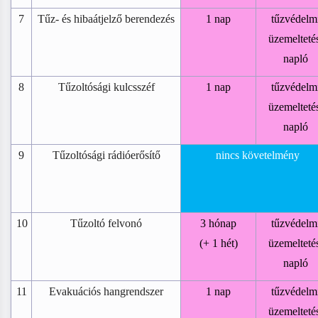
7
Tűz- és hibaátjelző berendezés
1 nap
tűzvédelm
üzemelteté
napló
8
Tűzoltósági kulcsszéf
1 nap
tűzvédelm
üzemelteté
napló
9
Tűzoltósági rádióerősítő
nincs követelmény
10
Tűzoltó felvonó
3 hónap
tűzvédelm
(+ 1 hét)
üzemelteté
napló
11
Evakuációs hangrendszer
1 nap
tűzvédelm
üzemelteté