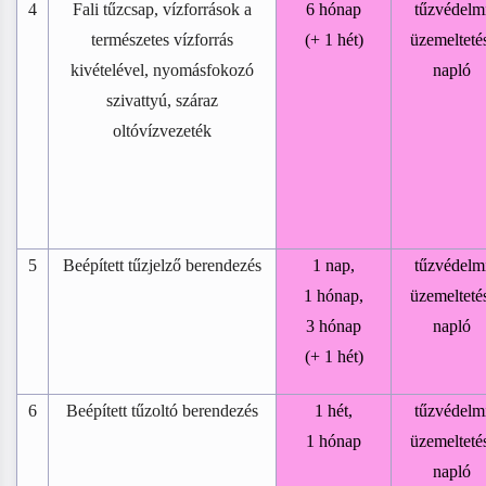
4
Fali tűzcsap, vízforrások a
6 hónap
tűzvédelm
természetes vízforrás
(+ 1 hét)
üzemelteté
kivételével, nyomásfokozó
napló
szivattyú, száraz
oltóvízvezeték
5
Beépített tűzjelző berendezés
1 nap,
tűzvédelm
1 hónap,
üzemelteté
3 hónap
napló
(+ 1 hét)
6
Beépített tűzoltó berendezés
1 hét,
tűzvédelm
1 hónap
üzemelteté
napló