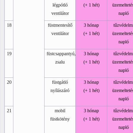
légpótló
(+ 1 hét)
üzemelteté
ventilátor
napló
18
füstmentesítő
3 hónap
tűzvédelm
ventilátor
(+ 1 hét)
üzemelteté
napló
19
füstcsappantyú,
3 hónap
tűzvédelm
zsalu
(+ 1 hét)
üzemelteté
napló
20
füstgátló
3 hónap
tűzvédelm
nyílászáró
(+ 1 hét)
üzemelteté
napló
21
mobil
3 hónap
tűzvédelm
füstkötény
(+ 1 hét)
üzemelteté
napló