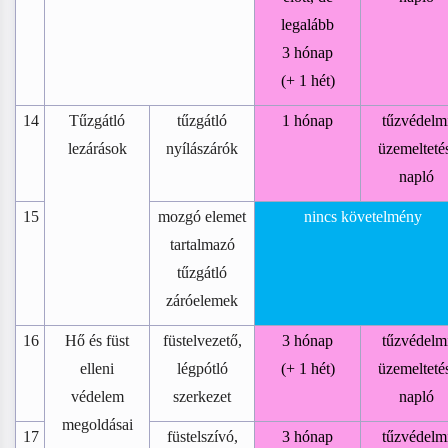
legalább
3 hónap
(+ 1 hét)
14
Tűzgátló
tűzgátló
1 hónap
tűzvédelm
lezárások
nyílászárók
üzemelteté
napló
15
mozgó elemet
nincs követelmény
tartalmazó
tűzgátló
záróelemek
16
Hő és füst
füstelvezető,
3 hónap
tűzvédelm
elleni
légpótló
(+ 1 hét)
üzemelteté
védelem
szerkezet
napló
megoldásai
17
füstelszívó,
3 hónap
tűzvédelm