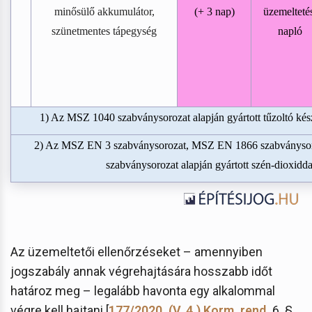
minősülő akkumulátor,
(+ 3 nap)
üzemelteté
szünetmentes tápegység
napló
1) Az MSZ 1040 szabványsorozat alapján gyártott tűzoltó készü
2) Az MSZ EN 3 szabványsorozat, MSZ EN 1866 szabványsoroz
szabványsorozat alapján gyártott szén-dioxiddal
Az üzemeltetői ellenőrzéseket – amennyiben
jogszabály annak végrehajtására hosszabb időt
határoz meg – legalább havonta egy alkalommal
végre kell hajtani [
177/2020. (V. 4.) Korm. rend.
6. §