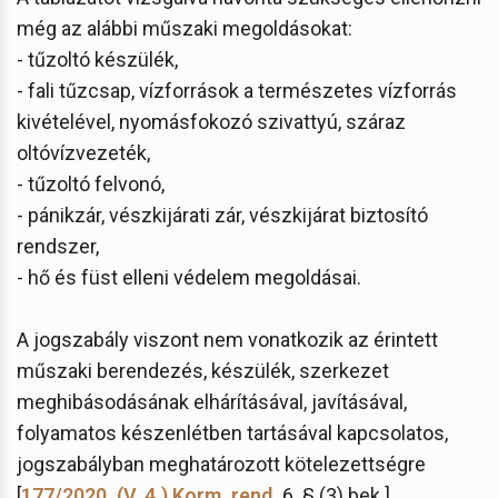
még az alábbi műszaki megoldásokat:
- tűzoltó készülék,
- fali tűzcsap, vízforrások a természetes vízforrás
kivételével, nyomásfokozó szivattyú, száraz
oltóvízvezeték,
- tűzoltó felvonó,
- pánikzár, vészkijárati zár, vészkijárat biztosító
rendszer,
- hő és füst elleni védelem megoldásai.
A jogszabály viszont nem vonatkozik az érintett
műszaki berendezés, készülék, szerkezet
meghibásodásának elhárításával, javításával,
folyamatos készenlétben tartásával kapcsolatos,
jogszabályban meghatározott kötelezettségre
[
177/2020. (V. 4.) Korm. rend.
6. § (3) bek.].