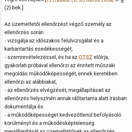
(2) bek.].
Az üzemeltetői ellenőrzést végző személy az
ellenőrzés során
- vizsgálja az időszakos felülvizsgálat és a
karbantartás esedékességét,
- szemrevételezéssel, és ha az
OTSZ
előírja,
gyakorlati próbával ellenőrzi az érintett műszaki
megoldás működőképességét, ennek keretében
ellenőrzi az alábbiakat,
- az ellenőrzés elvégzését, megállapításait az
ellenőrzés helyszínén annak időtartama alatt írásban
dokumentálja és
- a működőképességet kedvezőtlenül befolyásoló
körülményt és a működésképtelenség
megállapítását az üzemeltetőnek az ellenőrzés