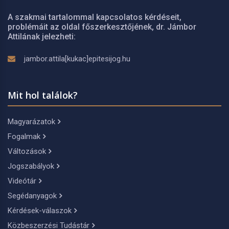
A szakmai tartalommal kapcsolatos kérdéseit,
problémáit az oldal főszerkesztőjének, dr. Jámbor
Attilának jelezheti:
jambor.attila[kukac]epitesijog.hu
Mit hol találok?
Magyarázatok
Fogalmak
Változások
Jogszabályok
Videótár
Segédanyagok
Kérdések-válaszok
Közbeszerzési Tudástár