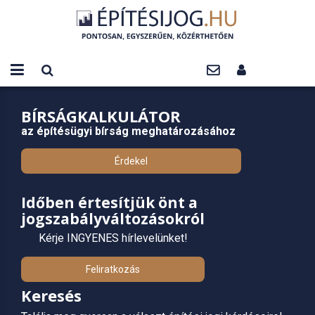
BÍRSÁGKALKULÁTOR
az építésügyi bírság meghatározásához
Érdekel
Időben értesítjük önt a
jogszabályváltozásokról
Kérje INGYENES hírlevelünket!
Feliratkozás
Keresés