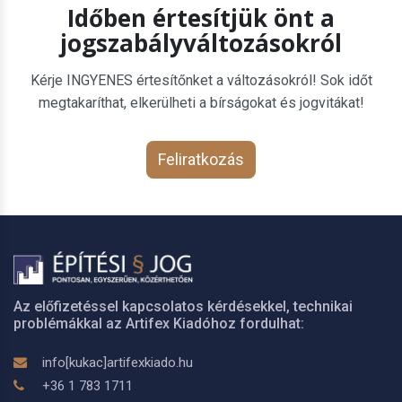
Időben értesítjük önt a
jogszabályváltozásokról
Kérje INGYENES értesítőnket a változásokról! Sok időt
megtakaríthat, elkerülheti a bírságokat és jogvitákat!
Feliratkozás
Az előfizetéssel kapcsolatos kérdésekkel, technikai
problémákkal az Artifex Kiadóhoz fordulhat:
info[kukac]artifexkiado.hu
+36 1 783 1711