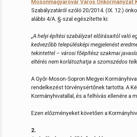
Mosonmagyaróvár Város Önkormányzat Ké
Szabályzatáról szóló 20/2014. (IX. 12.) önko
alábbi 4/A. §-szal egészítette ki:
„A helyi építési szabályzat előírásaitól való e
kedvezőbb településképi megjelenést eredmé
tekintettel – városi főépítész szakmai javasl
eltérés nem korlátozhatja a szomszédos telke
A Győr-Moson-Sopron Megyei Kormányhivatal 
rendelkezést törvénysértőnek tartotta. A Ké
Kormányhivatallal, és a felhívás ellenére a 
Ezen előzményeket követően a Kormányhiv
2.