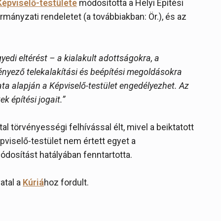
pviselő-testülete
módosította a Helyi Építési
rmányzati rendeletet (a továbbiakban: Ör.), és az
gyedi eltérést – a kialakult adottságokra, a
nyező telekalakítási és beépítési megoldásokra
ata alapján a Képviselő-testület engedélyezhet. Az
k építési jogait.”
törvényességi felhívással élt, mivel a beiktatott
pviselő-testület nem értett egyet a
módosítást hatályában fenntartotta.
atal a
Kúriá
hoz fordult.