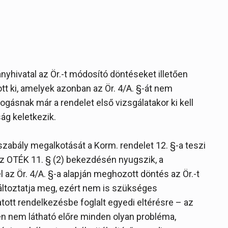
yhivatal az Ör.-t módosító döntéseket illetően
tt ki, amelyek azonban az Ör. 4/A. §-át nem
ogásnak már a rendelet első vizsgálatakor ki kell
ág keletkezik.
 szabály megalkotását a Korm. rendelet 12. §-a teszi
 az OTÉK 11. § (2) bekezdésén nyugszik, a
az Ör. 4/A. §-a alapján meghozott döntés az Ör.-t
változtatja meg, ezért nem is szükséges
atott rendelkezésbe foglalt egyedi eltérésre – az
n nem látható előre minden olyan probléma,