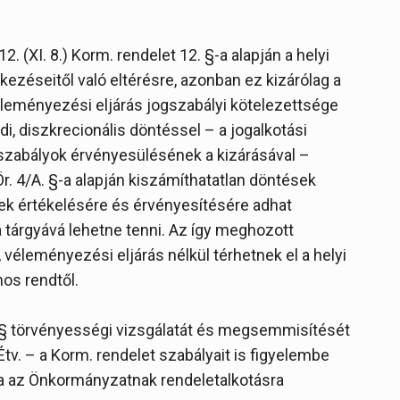
2. (XI. 8.) Korm. rendelet 12. §-a alapján a helyi
kezéseitől való eltérésre, azonban ez kizárólag a
eményezési eljárás jogszabályi kötelezettsége
di, diszkrecionális döntéssel – a jogalkotási
 szabályok érvényesülésének a kizárásával –
r. 4/A. §-a alapján kiszámíthatatlan döntések
k értékelésére és érvényesítésére adhat
a tárgyává lehetne tenni. Az így meghozott
 véleményezési eljárás nélkül térhetnek el a helyi
os rendtől.
A. § törvényességi vizsgálatát és megsemmisítését
tv. – a Korm. rendelet szabályait is figyelembe
ra az Önkormányzatnak rendeletalkotásra