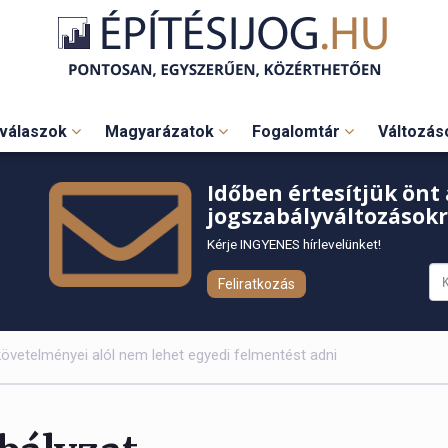
válaszok
Magyarázatok
Fogalomtár
Változá
Időben értesítjük önt 
jogszabályváltozásokr
Kérje INGYENES hírlevelünket!
Feliratkozás
 követelményei alól nem lehet egyedi felmentést adni