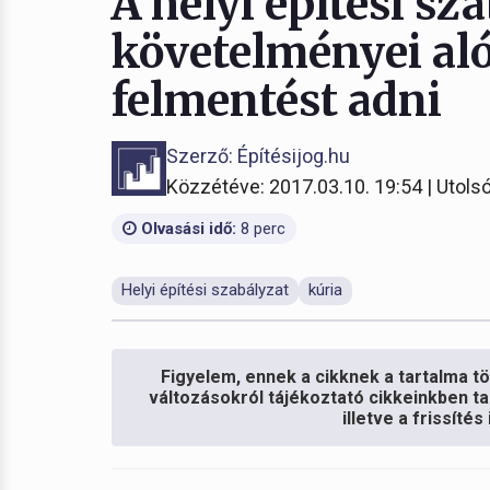
A helyi építési sz
követelményei aló
felmentést adni
Szerző: Építésijog.hu
Közzétéve: 2017.03.10. 19:54 | Utolsó
Olvasási idő:
8 perc
Helyi építési szabályzat
kúria
Figyelem, ennek a cikknek a tartalma töb
változásokról tájékoztató cikkeinkben ta
illetve a frissíté