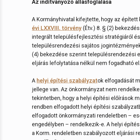
Az indítványozó állásfoglalása
A Kormányhivatal kifejtette, hogy az építet
évi LXXVIII. törvény
(Étv.) 8. § (2) bekezdés
integrált településfejlesztési stratégiáról 
településrendezési sajátos jogintézménye
(4) bekezdése szerint településrendezési
eljárás lefolytatása nélkül nem fogadható el
A
helyi építési szabályzat
ok elfogadását m
jellege van. Az önkormányzat nem rendelke
tekintetben, hogy a helyi építési előírások m
rendben elfogadott helyi építési szabályzat
elfogadott önkormányzati rendeletben – es
engedélyben – rendelkezik-e. A helyi építési
a Korm. rendeletben szabályozott eljárási r