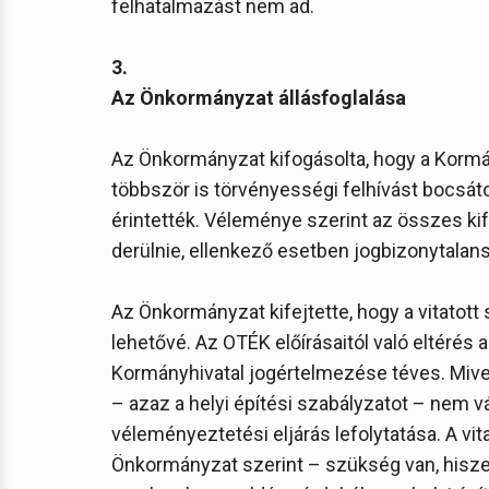
felhatalmazást nem ad.
3.
Az Önkormányzat állásfoglalása
Az Önkormányzat kifogásolta, hogy a Kormán
többször is törvényességi felhívást bocsáto
érintették. Véleménye szerint az összes kif
derülnie, ellenkező esetben jogbizonytalans
Az Önkormányzat kifejtette, hogy a vitatott
lehetővé. Az OTÉK előírásaitól való eltérés
Kormányhivatal jogértelmezése téves. Mivel 
– azaz a helyi építési szabályzatot – nem 
véleményeztetési eljárás lefolytatása. A vit
Önkormányzat szerint – szükség van, hisze