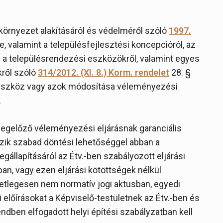
t környezet alakításáról és védelméről szóló
1997.
e, valamint a településfejlesztési koncepcióról, az
és a településrendezési eszközökről, valamint egyes
kről szóló
314/2012. (XI. 8.) Korm. rendelet
28. §
 eszköz vagy azok módosítása véleményezési
.
egelőző véleményezési eljárásnak garanciális
zik szabad döntési lehetőséggel abban a
egállapításáról az Étv.-ben szabályozott eljárási
ban, vagy ezen eljárási kötöttségek nélkül
etlegesen nem normatív jogi aktusban, egyedi
 előírásokat a Képviselő-testületnek az Étv.-ben és
endben elfogadott helyi építési szabályzatban kell