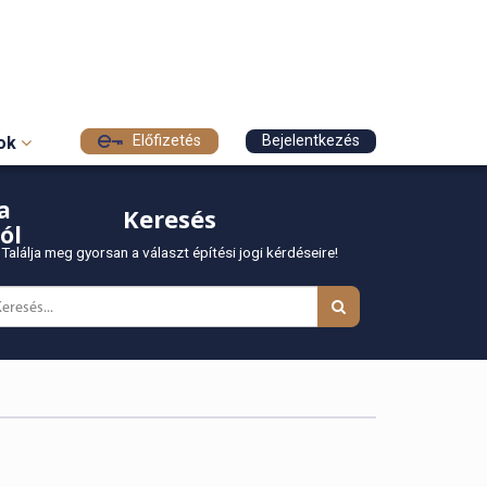
Előfizetés
Bejelentkezés
sok
a
Keresés
ól
Találja meg gyorsan a választ építési jogi kérdéseire!