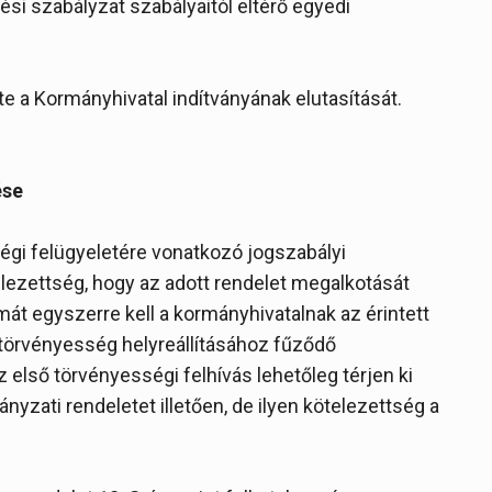
si szabályzat szabályaitól eltérő egyedi
te a Kormányhivatal indítványának elutasítását.
ése
ségi felügyeletére vonatkozó jogszabályi
lezettség, hogy az adott rendelet megalkotását
t egyszerre kell a kormányhivatalnak az érintett
törvényesség helyreállításához fűződő
 első törvényességi felhívás lehetőleg térjen ki
zati rendeletet illetően, de ilyen kötelezettség a