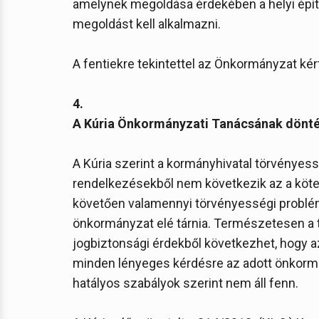
amelynek megoldása érdekében a helyi építé
megoldást kell alkalmazni.
A fentiekre tekintettel az Önkormányzat kér
4.
A Kúria Önkormányzati Tanácsának dönt
A Kúria szerint a kormányhivatal törvényes
rendelkezésekből nem következik az a köte
követően valamennyi törvényességi problémá
önkormányzat elé tárnia. Természetesen a 
jogbiztonsági érdekből következhet, hogy az
minden lényeges kérdésre az adott önkormány
hatályos szabályok szerint nem áll fenn.