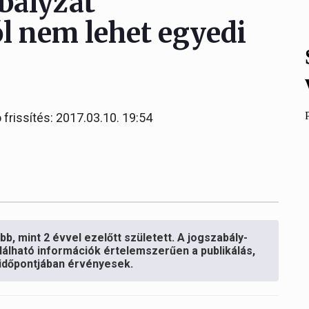
abályzat
l nem lehet egyedi
 frissítés: 2017.03.10. 19:54
b, mint 2 évvel ezelőtt született. A jogszabály-
lálható információk értelemszerűen a publikálás,
s időpontjában érvényesek.