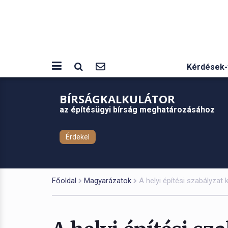
Kérdések-
BÍRSÁGKALKULÁTOR
az építésügyi bírság meghatározásához
Érdekel
Főoldal
Magyarázatok
A helyi építési szabályzat