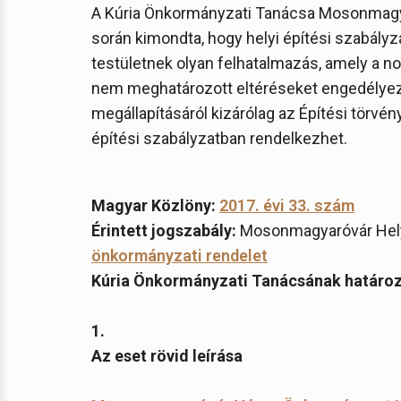
A Kúria Önkormányzati Tanácsa Mosonmagyar
során kimondta, hogy helyi építési szabály
testületnek olyan felhatalmazás, amely a no
nem meghatározott eltéréseket engedélyezh
megállapításáról kizárólag az Építési törvén
építési szabályzatban rendelkezhet.
Magyar Közlöny:
2017. évi 33. szám
Érintett jogszabály:
Mosonmagyaróvár Helyi
önkormányzati rendelet
Kúria Önkormányzati Tanácsának határoz
1.
Az eset rövid leírása