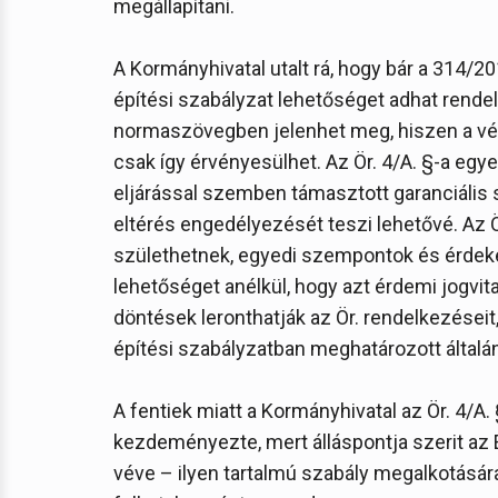
megállapítani.
A Kormányhivatal utalt rá, hogy bár a 314/201
építési szabályzat lehetőséget adhat rendel
normaszövegben jelenhet meg, hiszen a vél
csak így érvényesülhet. Az Ör. 4/A. §-a egye
eljárással szemben támasztott garanciális
eltérés engedélyezését teszi lehetővé. Az Ö
születhetnek, egyedi szempontok és érdeke
lehetőséget anélkül, hogy azt érdemi jogvit
döntések leronthatják az Ör. rendelkezéseit,
építési szabályzatban meghatározott általán
A fentiek miatt a Kormányhivatal az Ör. 4/
kezdeményezte, mert álláspontja szerit az É
véve – ilyen tartalmú szabály megalkotásá