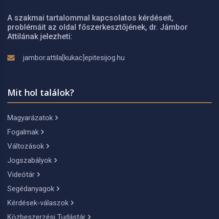
A szakmai tartalommal kapcsolatos kérdéseit,
problémáit az oldal főszerkesztőjének, dr. Jámbor
Attilának jelezheti:
jambor.attila[kukac]epitesijog.hu
Mit hol találok?
Magyarázatok
Fogalmak
Változások
Jogszabályok
Videótár
Segédanyagok
Kérdések-válaszok
Közbeszerzési Tudástár