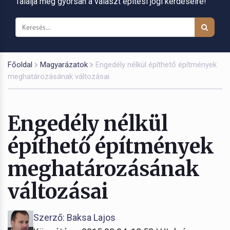
Találja meg gyorsan a választ építési jogi kérdéseire!
Főoldal
Magyarázatok
Engedély nélkül építhető építmények
meghatározásának változásai
Engedély nélkül
építhető építmények
meghatározásának
változásai
Szerző: Baksa Lajos