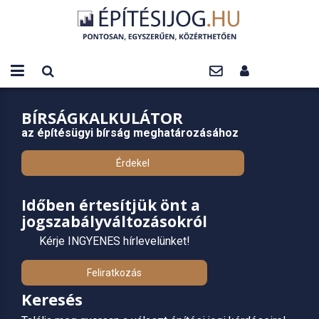
BÍRSÁGKALKULÁTOR
az építésügyi bírság meghatározásához
Érdekel
Időben értesítjük önt a
jogszabályváltozásokról
Kérje INGYENES hírlevelünket!
Feliratkozás
Keresés