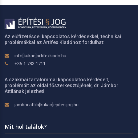
Az előfizetéssel kapcsolatos kérdésekkel, technikai
problémákkal az Artifex Kiadóhoz fordulhat:
info[kukac]artifexkiado.hu
+36 1 783 1711
A szakmai tartalommal kapcsolatos kérdéseit,
problémáit az oldal főszerkesztőjének, dr. Jámbor
Attilának jelezheti:
jambor.attila[kukac]epitesijog.hu
Mit hol találok?