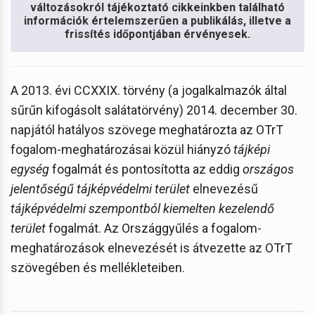
változásokról tájékoztató cikkeinkben található
információk értelemszerűen a publikálás, illetve a
frissítés időpontjában érvényesek.
A 2013. évi CCXXIX. törvény (a jogalkalmazók által
sűrűn kifogásolt salátatörvény) 2014. december 30.
napjától hatályos szövege meghatározta az OTrT
fogalom-meghatározásai közül hiányzó
tájképi
egység
fogalmát és pontosította az eddig
országos
jelentőségű tájképvédelmi terület
elnevezésű
tájképvédelmi szempontból kiemelten kezelendő
terület
fogalmát. Az Országgyűlés a fogalom-
meghatározások elnevezését is átvezette az OTrT
szövegében és mellékleteiben.