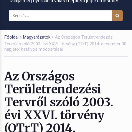
Találja meg gyorsan a választ építési jogi kérdéseire!
Főoldal
Magyarázatok
Az Országos Területrendezési
Tervről szóló 2003. évi XXVI. törvény (OTrT) 2014. december 30.
napjától hatályos módosításai
Az Országos
Területrendezési
Tervről szóló 2003.
évi XXVI. törvény
(OTrT) 2014.