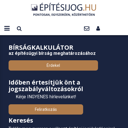
BÍRSÁGKALKULÁTOR
az építésügyi bírság meghatározásához
Érdekel
Időben értesítjük önt a
jogszabályváltozásokról
Kérje INGYENES hírlevelünket!
Feliratkozás
Keresés