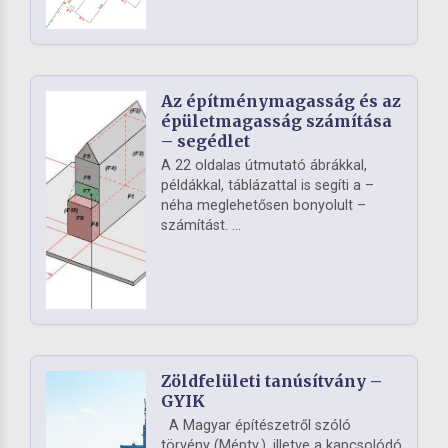
Az építménymagasság és az
épületmagasság számítása
– segédlet
A 22 oldalas útmutató ábrákkal,
példákkal, táblázattal is segíti a –
néha meglehetősen bonyolult –
számítást. ...
Zöldfelületi tanúsítvány –
GYIK
A Magyar építészetről szóló
törvény (Méptv.), illetve a kapcsolódó