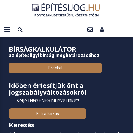
BÍRSÁGKALKULÁTOR
az építésügyi bírság meghatározásához
Érdekel
Időben értesítjük önt a
jogszabályváltozásokról
Kérje INGYENES hírlevelünket!
Feliratkozás
Keresés