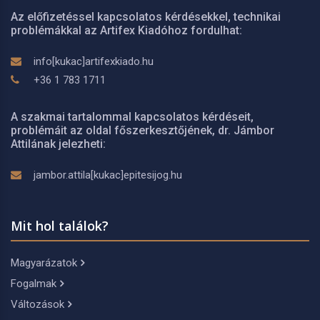
Az előfizetéssel kapcsolatos kérdésekkel, technikai
problémákkal az Artifex Kiadóhoz fordulhat:
info[kukac]artifexkiado.hu
+36 1 783 1711
A szakmai tartalommal kapcsolatos kérdéseit,
problémáit az oldal főszerkesztőjének, dr. Jámbor
Attilának jelezheti:
jambor.attila[kukac]epitesijog.hu
Mit hol találok?
Magyarázatok
Fogalmak
Változások