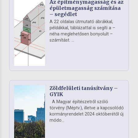
Az építménymagasság és az
épületmagasság számítása
– segédlet
A 22 oldalas útmutató ábrákkal,
példákkal, táblázattal is segíti a –
néha meglehetősen bonyolult –
számítást. ...
Zöldfelületi tanúsítvány –
GYIK
A Magyar építészetről szóló
törvény (Méptv.), illetve a kapcsolódó
kormányrendelet 2024 októberétől új
módo...