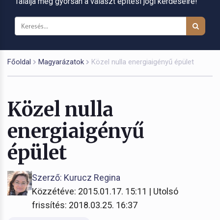
Találja meg gyorsan a választ építési jogi kérdéseire!
Főoldal
Magyarázatok
Közel nulla energiaigényű épület
Közel nulla
energiaigényű
épület
Szerző: Kurucz Regina
Közzétéve: 2015.01.17. 15:11 | Utolsó
frissítés: 2018.03.25. 16:37