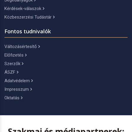
Segédanyagok
Kérdések-válaszok
Közbeszerzési Tudástár
Fontos tudnivalók
Változásértesítő
Előfizetés
Szerzők
ÁSZF
Adatvédelem
Impresszum
Oktatás
Szakmai és médiapartnerek: