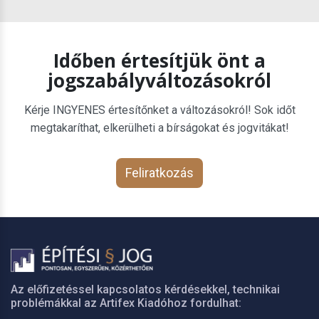
Időben értesítjük önt a
jogszabályváltozásokról
Kérje INGYENES értesítőnket a változásokról! Sok időt
megtakaríthat, elkerülheti a bírságokat és jogvitákat!
Feliratkozás
Az előfizetéssel kapcsolatos kérdésekkel, technikai
problémákkal az Artifex Kiadóhoz fordulhat: