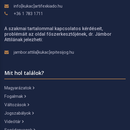
info[kukac]artifexkiado.hu
+36 1 783 1711
A szakmai tartalommal kapcsolatos kérdéseit,
problémáit az oldal főszerkesztőjének, dr. Jámbor
Attilának jelezheti:
jambor.attila[kukac]epitesijog.hu
Mit hol találok?
Magyarázatok
Fogalmak
Változások
Jogszabályok
Videótár