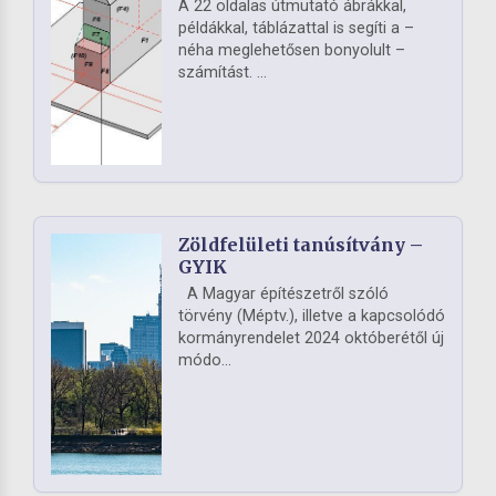
A 22 oldalas útmutató ábrákkal,
példákkal, táblázattal is segíti a –
néha meglehetősen bonyolult –
számítást. ...
Zöldfelületi tanúsítvány –
GYIK
A Magyar építészetről szóló
törvény (Méptv.), illetve a kapcsolódó
kormányrendelet 2024 októberétől új
módo...