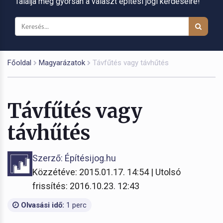
Találja meg gyorsan a választ építési jogi kérdéseire!
Főoldal
Magyarázatok
Távfűtés vagy távhűtés
Távfűtés vagy
távhűtés
Szerző: Építésijog.hu
Közzétéve: 2015.01.17. 14:54 | Utolsó
frissítés: 2016.10.23. 12:43
Olvasási idő:
1 perc