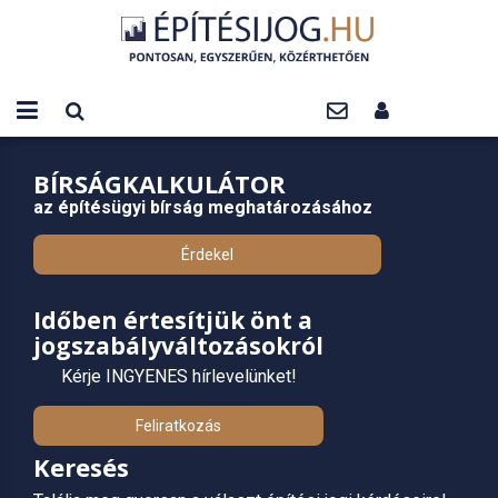
BÍRSÁGKALKULÁTOR
az építésügyi bírság meghatározásához
Érdekel
Időben értesítjük önt a
jogszabályváltozásokról
Kérje INGYENES hírlevelünket!
Feliratkozás
Keresés