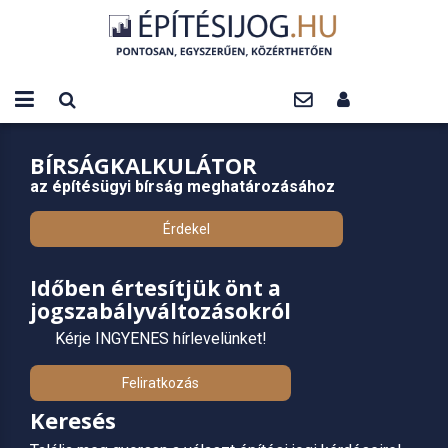
BÍRSÁGKALKULÁTOR
az építésügyi bírság meghatározásához
Érdekel
Időben értesítjük önt a
jogszabályváltozásokról
Kérje INGYENES hírlevelünket!
Feliratkozás
Keresés