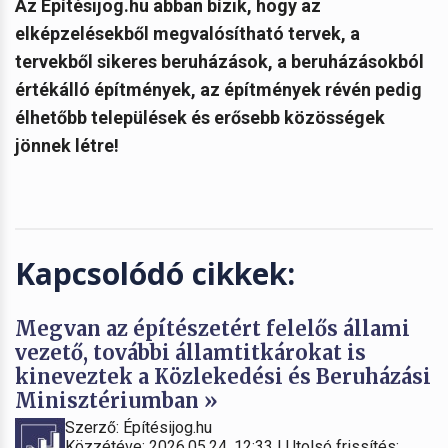
Az Építésijog.hu abban bízik, hogy az
elképzelésekből megvalósítható tervek, a
tervekből sikeres beruházások, a beruházásokból
értékálló építmények, az építmények révén pedig
élhetőbb települések és erősebb közösségek
jönnek létre!
Kapcsolódó cikkek:
Megvan az építészetért felelős állami
vezető, további államtitkárokat is
kineveztek a Közlekedési és Beruházási
Minisztériumban »
Szerző: Építésijog.hu
Közzétéve: 2026.05.24. 12:33 | Utolsó frissítés: