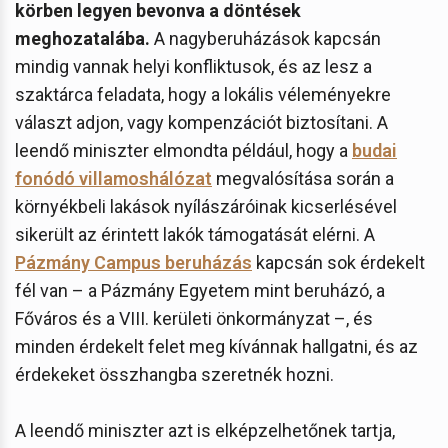
körben legyen bevonva a döntések
meghozatalába.
A nagyberuházások kapcsán
mindig vannak helyi konfliktusok, és az lesz a
szaktárca feladata, hogy a lokális véleményekre
választ adjon, vagy kompenzációt biztosítani. A
leendő miniszter elmondta például, hogy a
budai
fonódó villamoshálózat
megvalósítása során a
környékbeli lakások nyílászáróinak kicserlésével
sikerült az érintett lakók támogatását elérni. A
Pázmány Campus beruházás
kapcsán sok érdekelt
fél van – a Pázmány Egyetem mint beruházó, a
Főváros és a VIII. kerületi önkormányzat –, és
minden érdekelt felet meg kívánnak hallgatni, és az
érdekeket összhangba szeretnék hozni.
A leendő miniszter azt is elképzelhetőnek tartja,