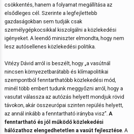
csökkentés, hanem a folyamat megállítása az
elsődleges cél. Szerinte a legfejlettebb
gazdaságokban sem tudják csak
személygépkocsikkal kiszolgálni a közlekedési
igényeket. A leendő miniszter elmondta, hogy nem
lesz autósellenes közlekedési politika.
Vitézy Dávid arról is beszélt, hogy „a vasútnál
nincsen környezetbarátabb és klímapolitikai
szempontból fenntarthatóbb közlekedési mód,
minél több embert tudunk meggyőzni arról, hogy a
vasutat válassza az autózás helyett mondjuk rövid
távokon, akár összeurópai szinten repülés helyett,
az annál inkább a fenntartható irányba visz”.
A
fenntartható és jól működő közlekedési
hálózathoz elengedhetetlen a vasút fejlesztése
. A