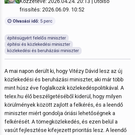
Közzétéve: 2026.04.24. 20:13 | Utolsó
frissítés: 2026.06.09. 10:52
Olvasási idő:
5 perc
építésügyért felelős miniszter
építési és közlekedési miniszter
közlekedési és beruházási miniszter
A mai napon derült ki, hogy Vitézy Dávid lesz az új
közlekedési és beruházási miniszter, aki már több
mint húsz éve foglalkozik közlekedéspolitikával. A
telex.hu élő beszélgetéséből kiderül, hogy milyen
körülmények között zajlott a felkérés, és a leendő
miniszter miért gondolja óriási lehetőségnek a
felkérését. A tömegközlekedés, és ezen belül a
vasút fejlesztése kifejezett prioritás lesz. A leendő