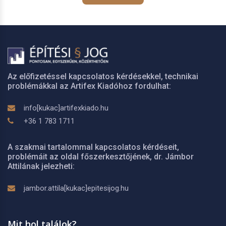
Az előfizetéssel kapcsolatos kérdésekkel, technikai
problémákkal az Artifex Kiadóhoz fordulhat:
info[kukac]artifexkiado.hu
+36 1 783 1711
A szakmai tartalommal kapcsolatos kérdéseit,
problémáit az oldal főszerkesztőjének, dr. Jámbor
Attilának jelezheti:
jambor.attila[kukac]epitesijog.hu
Mit hol találok?