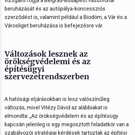
vizsgálni fogja a Belgrád-Budapest vasútvonal
beruházását és az autópálya-koncessziós
szerződést is, valamint például a Biodóm, a Vár és a
Városliget beruházása is befejezésre vár.
Változások lesznek az
örökségvédelemi és az
építésügyi
szervezetrendszerben
A hatósági eljárásokban is lesz valószínűleg
változás, mivel Vitézy Dávid az alábbiakat is
elmondta: „Az örökségvédelem és az építésügy
kapcsán jelenleg is egy megosztott feladatkör van a
szabályozói stratégiai kérdések tartoztak az építési