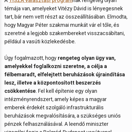
A
TISZA választási program
nak rengeteg olyan
témája van, amelyeket Vitézy Dávid is lényegesnek
tart, bár nem vett részt az összeállításában. Elmodta,
hogy Magyar Péter szakmai munkát vár el tőle, és
szeretné a legjobb szakembereket visszacsábítani,
például a vasúti közlekedésbe.
Úgy fogalmazott, hogy
rengeteg olyan ügy van,
amelyekkel foglalkozni szeretne, a célja a
félbemaradt, elfelejtett beruházások újraindítása
lesz, illetve a központosított beszerzés
csökkentése
. Fel kell építenie egy olyan
intézményrendszert, amely képes a magyar
emberek érdekét szolgáló infrastrukturális
beruházások megvalósítására, a szükséges uniós
pénzek felhasználásával. A leendő miniszter