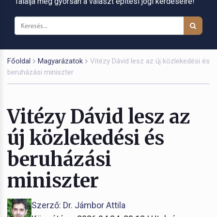
Találja meg gyorsan a választ építési jogi kérdéseire!
Főoldal
Magyarázatok
Vitézy Dávid lesz az új közlekedési és
beruházási miniszter
Vitézy Dávid lesz az
új közlekedési és
beruházási
miniszter
Szerző: Dr. Jámbor Attila