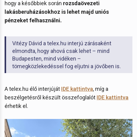
hogy a későbbiek során
rozsdaövezeti
lakásberuházásokhoz is lehet majd uniós
pénzeket felhasználni.
Vitézy Dávid a telex.hu interjú zárásaként
elmondta, hogy ahová csak lehet – mind
Budapesten, mind vidéken –
tömegközlekedéssel fog eljutni a jövőben is.
A telex.hu élő interjúját
IDE kattintva
, míg a
beszélgetésről készült összefoglalót
IDE kattintva
érhetik el.