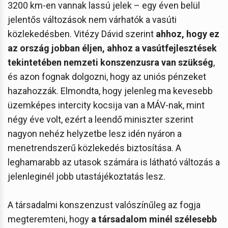
3200 km-en vannak lassú jelek – egy éven belül
jelentős változások nem várhatók a vasúti
közlekedésben. Vitézy Dávid szerint
ahhoz, hogy ez
az ország jobban éljen, ahhoz a vasútfejlesztések
tekintetében nemzeti konszenzusra van szükség
,
és azon fognak dolgozni, hogy az uniós pénzeket
hazahozzák. Elmondta, hogy jelenleg ma kevesebb
üzemképes intercity kocsija van a MÁV-nak, mint
négy éve volt, ezért a leendő miniszter szerint
nagyon nehéz helyzetbe lesz idén nyáron a
menetrendszerű közlekedés biztosítása. A
leghamarabb az utasok számára is látható változás a
jelenleginél jobb utastájékoztatás lesz.
A társadalmi konszenzust valószínűleg az fogja
megteremteni, hogy
a társadalom minél szélesebb