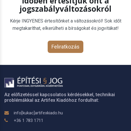
Időben értesítjük önt a
jogszabályváltozásokról
Kérje INGYENES értesítőnket a változásokról! Sok időt
megtakaríthat, elkerülheti a bírságokat és jogvitákat!
Feliratkozás
Az előfizetéssel kapcsolatos kérdésekkel, technikai
problémákkal az Artifex Kiadóhoz fordulhat:
info[kukac]artifexkiado.hu
+36 1 783 1711