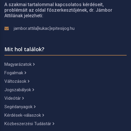
A szakmai tartalommal kapcsolatos kérdéseit,
problémáit az oldal főszerkesztőjének, dr. Jámbor
Attilának jelezheti:
jambor.attila[kukac]epitesijog.hu
Mit hol találok?
Magyarázatok
Fogalmak
Változások
Jogszabályok
Videótár
Segédanyagok
Kérdések-válaszok
Közbeszerzési Tudástár