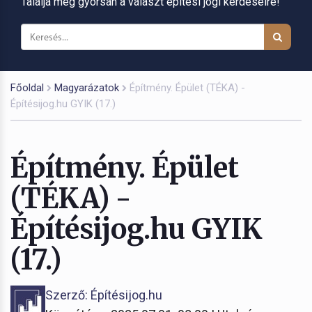
Találja meg gyorsan a választ építési jogi kérdéseire!
Főoldal
Magyarázatok
Építmény. Épület (TÉKA) -
Építésijog.hu GYIK (17.)
Építmény. Épület
(TÉKA) -
Építésijog.hu GYIK
(17.)
Szerző: Építésijog.hu