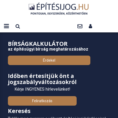
BÍRSÁGKALKULÁTOR
az építésügyi bírság meghatározásához
Érdekel
Időben értesítjük önt a
jogszabályváltozásokról
Kérje INGYENES hírlevelünket!
Feliratkozás
Keresés