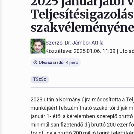
2025 januárjától v
Teljesítésigazolás
szakvéleményének
Szerző: Dr. Jámbor Attila
Közzétéve: 2025.01.06. 11:39 | Utolsó
Olvasási idő:
4 perc
TSzSz
2023 után a Kormány újra módosította a Tel
munkájáért felszámítható szakértői díjak mé
január 1-jétől a kérelemben szereplő bruttó vá
minimálisan fizetendő díj bruttó 200 ezer fo
forint, így a bruttó 200 millió forint feletti