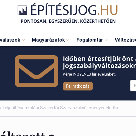
válaszok
Magyarázatok
Fogalomtár
Változá
Időben értesítjük önt 
jogszabályváltozásokr
Kérje INGYENES hírlevelünket!
Feliratkozás
 a Teljesítésigazolási Szakértői Szerv szakvéleményének díja