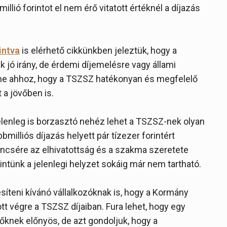
illió forintot el nem érő vitatott értéknél a díjazás
intva
is elérhető cikkünkben jeleztük, hogy a
 jó irány, de érdemi díjemelésre vagy állami
nne ahhoz, hogy a TSZSZ hatékonyan és megfelelő
 a jövőben is.
jelenleg is borzasztó nehéz lehet a TSZSZ-nek olyan
bmilliós díjazás helyett pár tízezer forintért
encsére az elhivatottság és a szakma szeretete
intünk a jelenlegi helyzet sokáig már nem tartható.
síteni kívánó vállalkozóknak is, hogy a Kormány
ott végre a TSZSZ díjaiban. Fura lehet, hogy egy
zőknek előnyös, de azt gondoljuk, hogy a