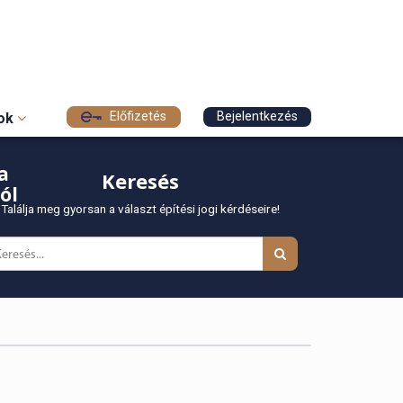
Előfizetés
Bejelentkezés
sok
a
Keresés
ól
Találja meg gyorsan a választ építési jogi kérdéseire!