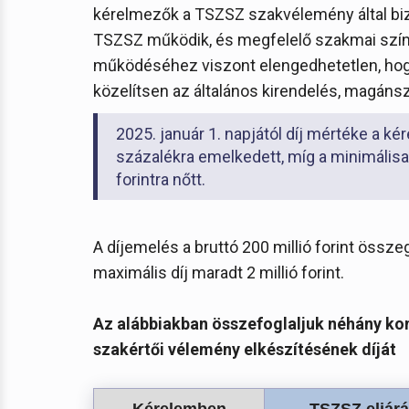
kérelmezők a TSZSZ szakvélemény által bizt
TSZSZ működik, és megfelelő szakmai szín
működéséhez viszont elengedhetetlen, hogy
közelítsen az általános kirendelés, magáns
2025. január 1. napjától díj mértéke a k
százalékra emelkedett, míg a minimálisa
forintra nőtt.
A díjemelés a bruttó 200 millió forint össz
maximális díj maradt 2 millió forint.
Az alábbiakban összefoglaljuk néhány k
szakértői vélemény elkészítésének díját