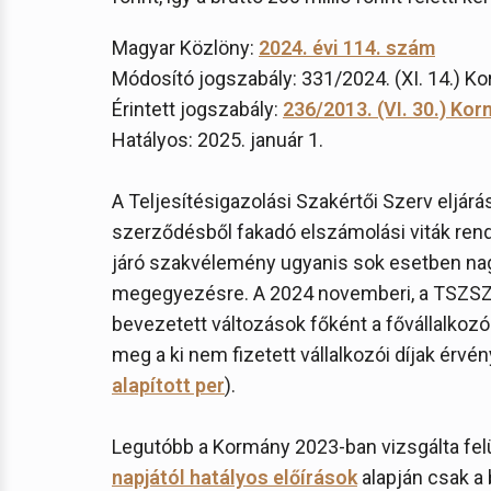
Magyar Közlöny:
2024. évi 114. szám
Módosító jogszabály: 331/2024. (XI. 14.) Ko
Érintett jogszabály:
236/2013. (VI. 30.) Kor
Hatályos: 2025. január 1.
A Teljesítésigazolási Szakértői Szerv eljárá
szerződésből fakadó elszámolási viták rend
járó szakvélemény ugyanis sok esetben nagy
megegyezésre. A 2024 novemberi, a TSZSZ 
bevezetett változások főként a fővállalkozó 
meg a ki nem fizetett vállalkozói díjak érvé
alapított per
).
Legutóbb a Kormány 2023-ban vizsgálta felül
napjától hatályos előírások
alapján csak a b