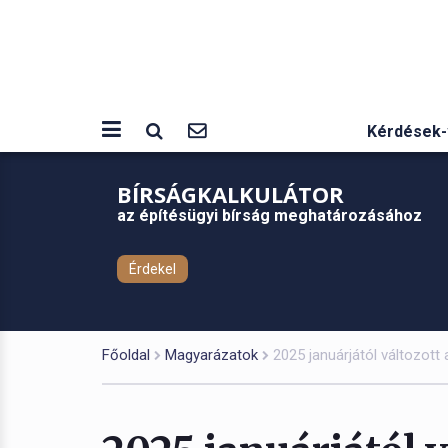
Kérdések-
BÍRSÁGKALKULÁTOR
az építésügyi bírság meghatározásához
Érdekel
Főoldal
Magyarázatok
2025 januárjától változott