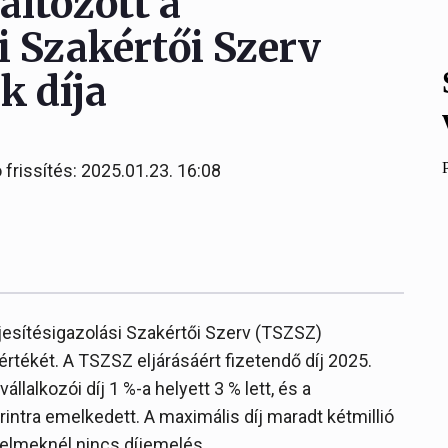
áltozott a
i Szakértői Szerv
 díja
 frissítés: 2025.01.23. 16:08
jesítésigazolási Szakértői Szerv (TSZSZ)
rtékét. A TSZSZ eljárásáért fizetendő díj 2025.
llalkozói díj 1 %-a helyett 3 % lett, és a
rintra emelkedett. A maximális díj maradt kétmillió
 kérelmeknél nincs díjemelés.