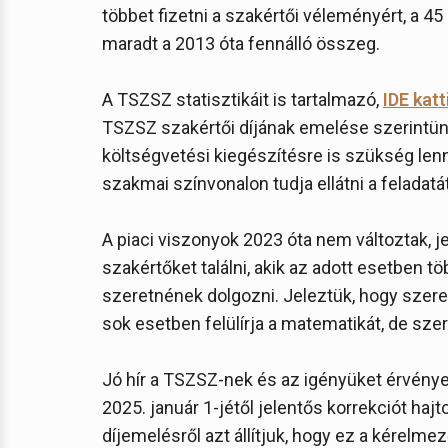
többet fizetni a szakértői véleményért, a 45 m
maradt a 2013 óta fennálló összeg.
A TSZSZ statisztikáit is tartalmazó,
IDE katt
TSZSZ szakértői díjának emelése szerintünk
költségvetési kiegészítésre is szükség le
szakmai színvonalon tudja ellátni a feladatát
A piaci viszonyok 2023 óta nem változtak, 
szakértőket találni, akik az adott esetben töb
szeretnének dolgozni. Jeleztük, hogy szer
sok esetben felülírja a matematikát, de szer
Jó hír a TSZSZ-nek és az igényüket érvénye
2025. január 1-jétől jelentős korrekciót hajt
díjemelésről azt állítjuk, hogy ez a kérelme