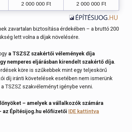
2 000 000 Ft
2 000 000 Ft
k zavartalan biztosítása érdekében – a bruttó 200
ükség lett volna a díjak növelésére.
hogy
a TSZSZ szakértői vélemények díja
gy nemperes eljárásban kirendelt szakértő díja
.
kérdések köre is szűkebbek mint egy teljeskörű
zói díj iránti követelések esetében nem ismerünk
us a TSZSZ szakvéleményt igénybe venni.
előnyöket – amelyek a vállalkozók számára
az Építésijog.hu előfiizetői
IDE kattintva