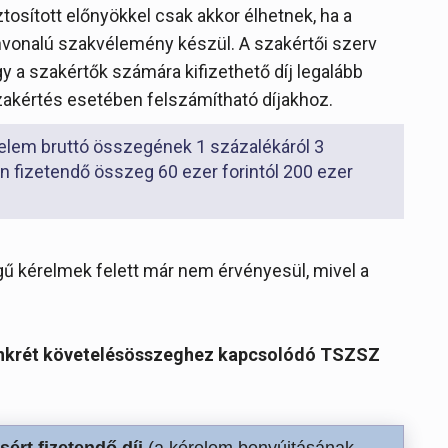
osított előnyökkel csak akkor élhetnek, ha a
vonalú szakvélemény készül. A szakértői szerv
 a szakértők számára kifizethető díj legalább
zakértés esetében felszámítható díjakhoz.
érelem bruttó összegének 1 százalékáról 3
n fizetendő összeg 60 ezer forintól 200 ezer
egű kérelmek felett már nem érvényesül, mivel a
onkrét követelésösszeghez kapcsolódó TSZSZ