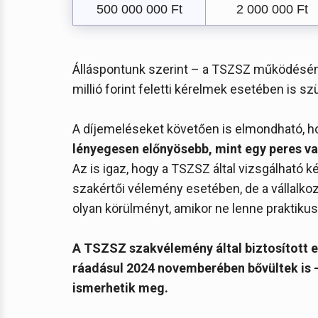
500 000 000 Ft
2 000 000 Ft
Álláspontunk szerint – a TSZSZ működéséne
millió forint feletti kérelmek esetében is sz
A díjemeléseket követően is elmondható, 
lényegesen előnyösebb, mint egy peres va
Az is igaz, hogy a TSZSZ által vizsgálható 
szakértői vélemény esetében, de a vállalko
olyan körülményt, amikor ne lenne praktik
A TSZSZ szakvélemény által biztosított 
ráadásul 2024 novemberében bővültek is – 
ismerhetik meg.