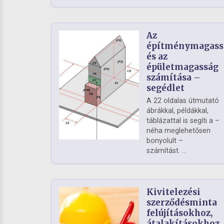
Az
építménymagass
és az
épületmagasság
számítása –
segédlet
A 22 oldalas útmutató
ábrákkal, példákkal,
táblázattal is segíti a –
néha meglehetősen
bonyolult –
számítást. ...
Kivitelezési
szerződésminta
felújításokhoz,
átalakításokhoz