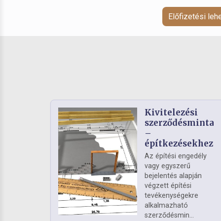
Előfizetési le
Kivitelezési
szerződésminta
–
építkezésekhez
Az építési engedély
vagy egyszerű
bejelentés alapján
végzett építési
tevékenységekre
alkalmazható
szerződésmin...