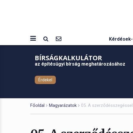
Kérdések-
BÍRSÁGKALKULÁTOR
az építésügyi bírság meghatározásához
Érdekel
Főoldal
Magyarázatok
05. A szerződésszegéssel 