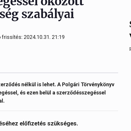
egéssel okozott
sség szabályai
 frissítés: 2024.10.31. 21:19
erződés nélkül is lehet. A Polgári Törvénykönyv
egéssel, és ezen belül a szerződésszegéssel
l.
réséhez előfizetés szükséges.