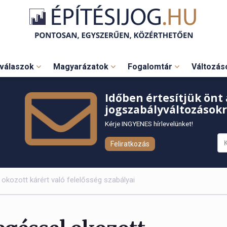
válaszok
Magyarázatok
Fogalomtár
Változá
Időben értesítjük önt 
jogszabályváltozásokr
Kérje INGYENES hírlevelünket!
Feliratkozás
okozott kárért való felelősség szabályai