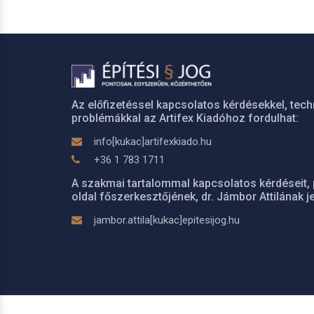
Az előfizetéssel kapcsolatos kérdésekkel, tech
problémákkal az Artifex Kiadóhoz fordulhat:
info[kukac]artifexkiado.hu
+36 1 783 1711
A szakmai tartalommal kapcsolatos kérdéseit, 
oldal főszerkesztőjének, dr. Jámbor Attilának je
jambor.attila[kukac]epitesijog.hu