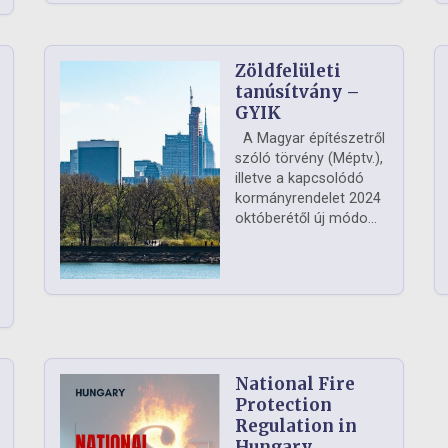
Zöldfelületi
ág
tanúsítvány –
GYIK
A Magyar építészetről
szóló törvény (Méptv.),
illetve a kapcsolódó
kormányrendelet 2024
októberétől új módo...
National Fire
Protection
Regulation in
Hungary