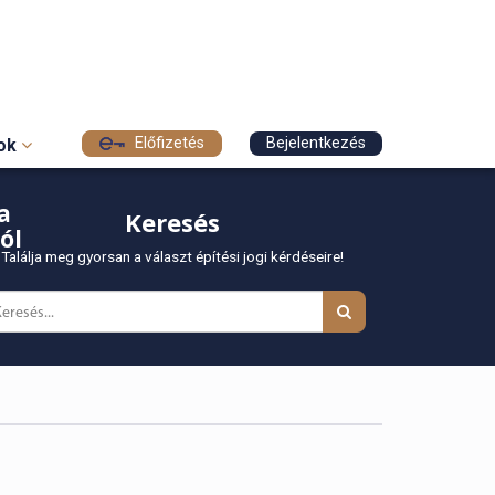
Előfizetés
Bejelentkezés
sok
a
Keresés
ól
Találja meg gyorsan a választ építési jogi kérdéseire!