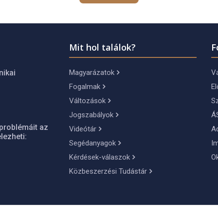
Mit hol találok?
F
Magyarázatok
Vá
nikai
Fogalmak
El
Változások
S
Jogszabályok
Á
problémáit az
Videótár
A
lezheti:
Segédanyagok
I
Kérdések-válaszok
O
Közbeszerzési Tudástár