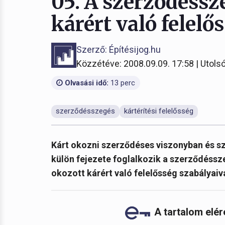
05. A szerződéssz
kárért való felelő
Szerző: Építésijog.hu
Közzétéve: 2008.09.09. 17:58 | Utolsó
Olvasási idő:
13 perc
szerződésszegés
kártérítési felelősség
Kárt okozni szerződéses viszonyban és sz
külön fejezete foglalkozik a szerződéssz
okozott kárért való felelősség szabályaiva
A tartalom elé