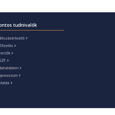
ontos tudnivalók
ltozásértesítő
őfizetés
zerzők
SZF
datvédelem
mpresszum
ktatás