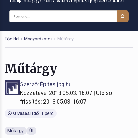
Találja meg gyorsan a választ építési jogi kérdéseire!
Főoldal
Magyarázatok
Műtárgy
Műtárgy
Szerző: Építésijog.hu
Közzétéve: 2013.05.03. 16:07 | Utolsó
frissítés: 2013.05.03. 16:07
Olvasási idő:
1 perc
Műtárgy
Út