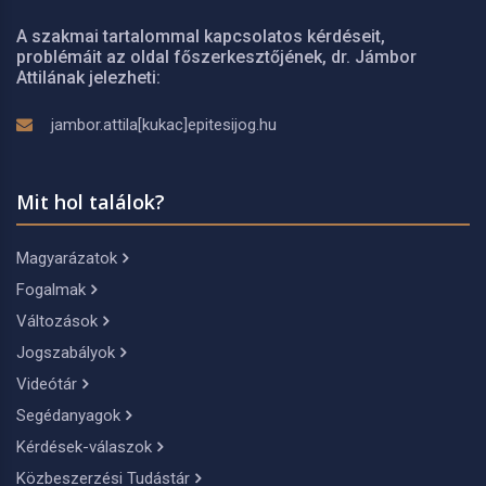
A szakmai tartalommal kapcsolatos kérdéseit,
problémáit az oldal főszerkesztőjének, dr. Jámbor
Attilának jelezheti:
jambor.attila[kukac]epitesijog.hu
Mit hol találok?
Magyarázatok
Fogalmak
Változások
Jogszabályok
Videótár
Segédanyagok
Kérdések-válaszok
Közbeszerzési Tudástár