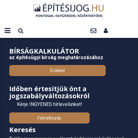
BÍRSÁGKALKULÁTOR
az építésügyi bírság meghatározásához
Érdekel
Időben értesítjük önt a
jogszabályváltozásokról
Kérje INGYENES hírlevelünket!
Feliratkozás
Keresés