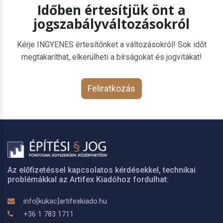
Időben értesítjük önt a
jogszabályváltozásokról
Kérje INGYENES értesítőnket a változásokról! Sok időt
megtakaríthat, elkerülheti a bírságokat és jogvitákat!
Feliratkozás
Az előfizetéssel kapcsolatos kérdésekkel, technikai
problémákkal az Artifex Kiadóhoz fordulhat:
info[kukac]artifexkiado.hu
+36 1 783 1711