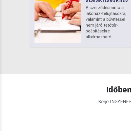
átalakításokhoz
A szerződésminta a
lakóház-felújításokra,
valamint a bővítéssel
nem járó tetőtér-
beépítésekre
alkalmazható.
Időben
Kérje INGYENES é