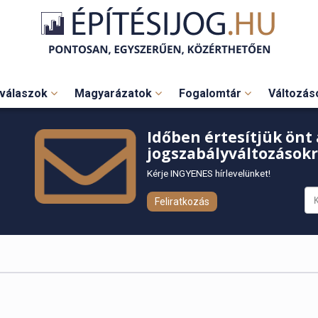
válaszok
Magyarázatok
Fogalomtár
Változá
Időben értesítjük önt 
jogszabályváltozásokr
Kérje INGYENES hírlevelünket!
Feliratkozás