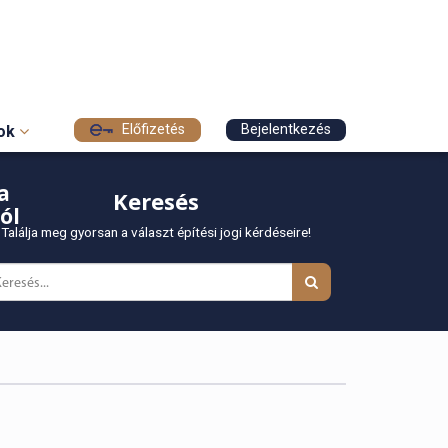
Előfizetés
Bejelentkezés
sok
a
Keresés
ól
Találja meg gyorsan a választ építési jogi kérdéseire!