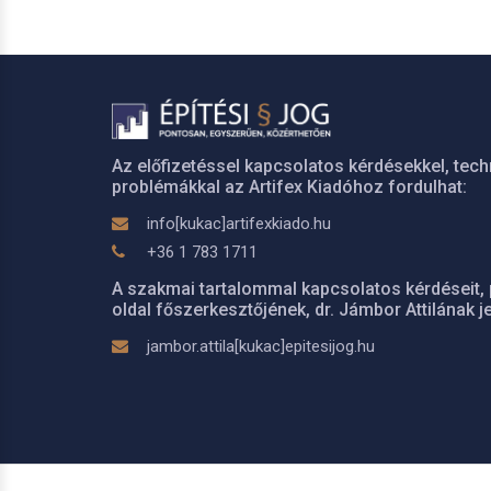
Az előfizetéssel kapcsolatos kérdésekkel, tech
problémákkal az Artifex Kiadóhoz fordulhat:
info[kukac]artifexkiado.hu
+36 1 783 1711
A szakmai tartalommal kapcsolatos kérdéseit, 
oldal főszerkesztőjének, dr. Jámbor Attilának je
jambor.attila[kukac]epitesijog.hu