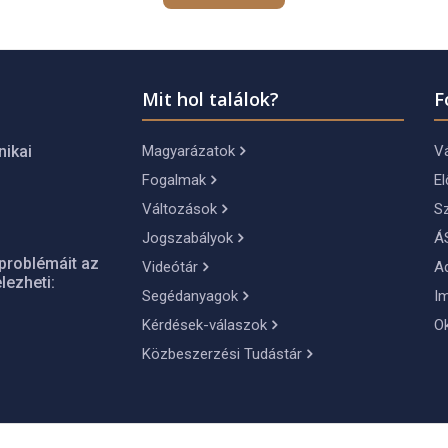
Mit hol találok?
F
Magyarázatok
Vá
nikai
Fogalmak
El
Változások
S
Jogszabályok
Á
problémáit az
Videótár
A
lezheti:
Segédanyagok
I
Kérdések-válaszok
O
Közbeszerzési Tudástár