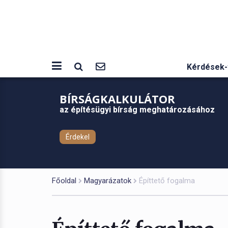
Kérdések-
BÍRSÁGKALKULÁTOR
az építésügyi bírság meghatározásához
Érdekel
Főoldal
Magyarázatok
Építtető fogalma