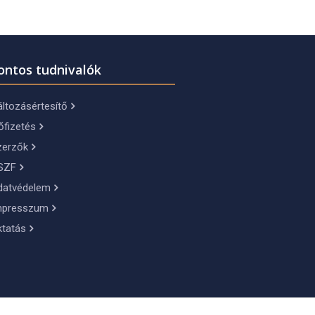
ontos tudnivalók
ltozásértesítő
őfizetés
zerzők
SZF
datvédelem
mpresszum
ktatás