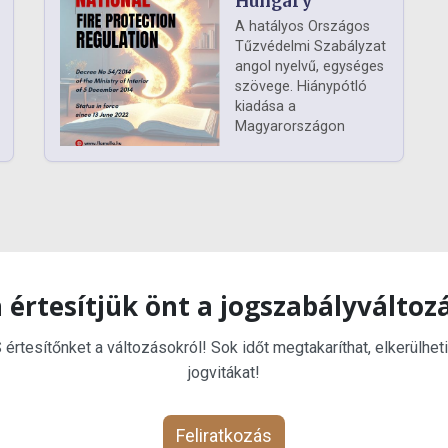
Hungary
A hatályos Országos
Tűzvédelmi Szabályzat
angol nyelvű, egységes
szövege. Hiánypótló
kiadása a
Magyarországon
 értesítjük önt a jogszabályváltoz
rtesítőnket a változásokról! Sok időt megtakaríthat, elkerülheti
jogvitákat!
Feliratkozás