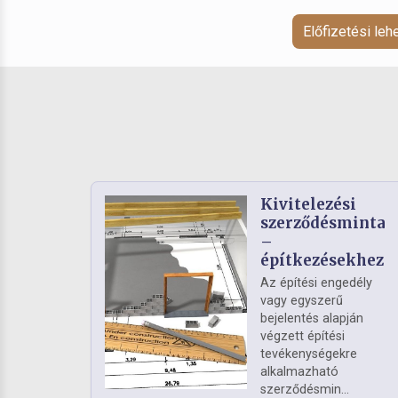
Előfizetési le
Kivitelezési
szerződésminta
–
építkezésekhez
Az építési engedély
vagy egyszerű
bejelentés alapján
végzett építési
tevékenységekre
alkalmazható
szerződésmin...