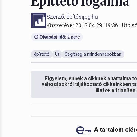
Építtető fogalma
Szerző: Építésijog.hu
Közzétéve: 2013.04.29. 19:36 | Utolsó
Olvasási idő:
2 perc
építtető
Út
Segítség a mindennapokban
Figyelem, ennek a cikknek a tartalma töb
változásokról tájékoztató cikkeinkben ta
illetve a frissíté
A tartalom elé