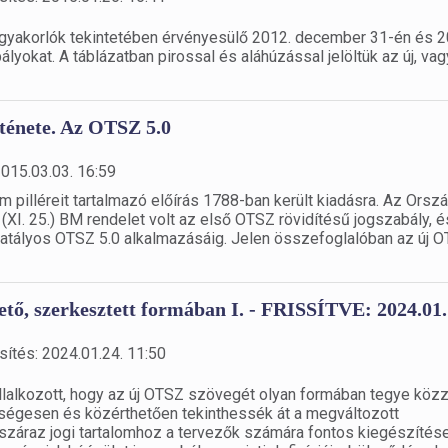
agyakorlók tekintetében érvényesülő 2012. december 31-én és 2
lyokat. A táblázatban pirossal és aláhúzással jelöltük az új, vag
rténete. Az OTSZ 5.0
2015.03.03. 16:59
m pilléreit tartalmazó előírás 1788-ban került kiadásra. Az Orsz
XI. 25.) BM rendelet volt az első OTSZ rövidítésű jogszabály, é
l hatályos OTSZ 5.0 alkalmazásáig. Jelen összefoglalóban az új 
tő, szerkesztett formában I. - FRISSÍTVE: 2024.01.
sítés: 2024.01.24. 11:50
állalkozott, hogy az új OTSZ szövegét olyan formában tegye közz
ységesen és közérthetően tekinthessék át a megváltozott
 száraz jogi tartalomhoz a tervezők számára fontos kiegészítés