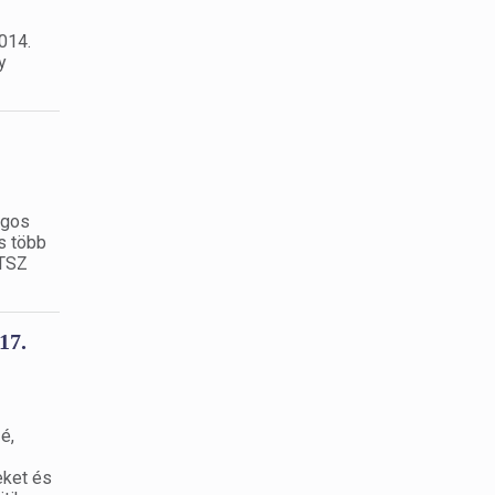
014.
y
ágos
s több
OTSZ
17.
é,
eket és