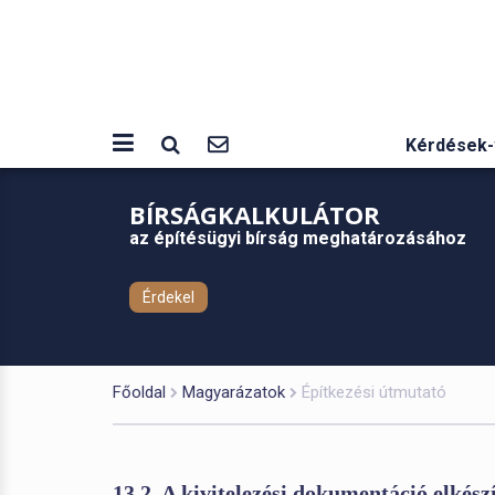
Kérdések-
BÍRSÁGKALKULÁTOR
az építésügyi bírság meghatározásához
Érdekel
Főoldal
Magyarázatok
Építkezési útmutató
13.2. A kivitelezési dokumentáció elkész