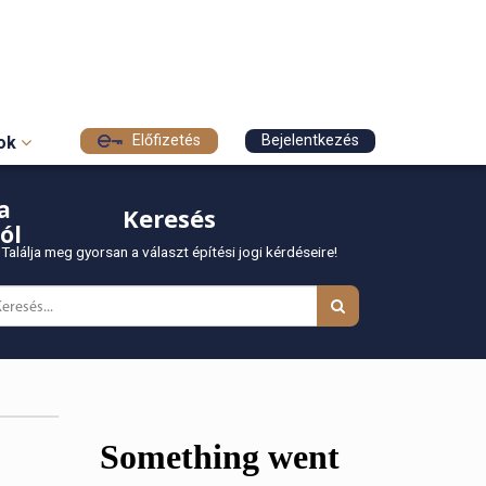
Előfizetés
Bejelentkezés
sok
a
Keresés
ól
Találja meg gyorsan a választ építési jogi kérdéseire!