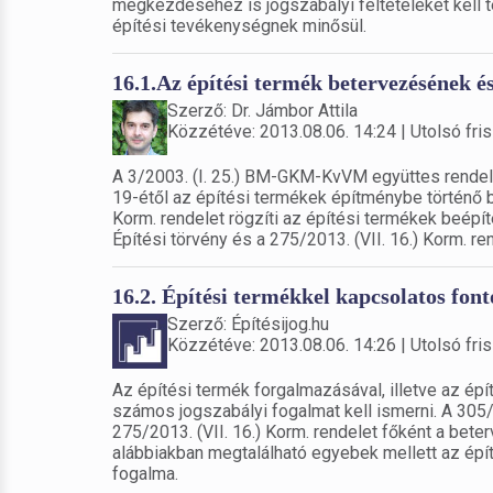
megkezdéséhez is jogszabályi feltételeket kell tel
építési tevékenységnek minősül.
16.1.Az építési termék betervezésének é
Szerző: Dr. Jámbor Attila
Közzétéve: 2013.08.06. 14:24 | Utolsó fris
A 3/2003. (I. 25.) BM-GKM-KvVM együttes rendelet 
19-étől az építési termékek építménybe történő 
Korm. rendelet rögzíti az építési termékek beépít
Építési törvény és a 275/2013. (VII. 16.) Korm. r
16.2. Építési termékkel kapcsolatos fo
Szerző: Építésijog.hu
Közzétéve: 2013.08.06. 14:26 | Utolsó fris
Az építési termék forgalmazásával, illetve az é
számos jogszabályi fogalmat kell ismerni. A 305/
275/2013. (VII. 16.) Korm. rendelet főként a bet
alábbiakban megtalálható egyebek mellett az épít
fogalma.