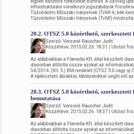
egyéb hasznos funkciókat biztosít. A szöveg újdon
infrastruktúrára vonatkozó jogszabályok frissíté
Tűzvédelmi Műszaki Irányelvek (TvMI-k, kék keret
Tűzvédelmi Műszaki Irányelvek (TvMI) módosítása
20.2. OTSZ 5.0 közérthető, szerkesztett
Szerző: Veresné Rauscher Judit
Közzétéve: 2015.02.26. 18:31 | Utolsó fris
Az alábbiakban a Flamella Kft. által készített di
diasorban állította össze azokat az információk
54/2014. (XII. 5.) BM rendelet (OTSZ 5.0 vagy új 
A tájékoztató ábrákkal, táblázatokkal segíti elő az
20.3. OTSZ 5.0 közérthető, szerkesztett
bemutatása
Szerző: Veresné Rauscher Judit
Közzétéve: 2015.02.26. 18:37 | Utolsó fris
Az alábbiakban a Flamella Kft. által készített di
diasorban állította össze azokat az információk