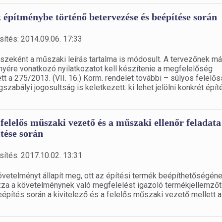
k építménybe történő betervezése és beépítése során
sítés: 2014.09.06. 17:33
részeként a műszaki leírás tartalma is módosult. A tervezőnek má
nyére vonatkozó nyilatkozatot kell készítenie a megfelelőség
ett a 275/2013. (VII. 16.) Korm. rendelet további – súlyos felelő
gszabályi jogosultság is keletkezett: ki lehet jelölni konkrét épít
 a felelős műszaki vezető és a műszaki ellenőr feladata
tése során
sítés: 2017.10.02. 13:31
vetelményt állapít meg, ott az építési termék beépíthetőségén
mazza a követelménynek való megfelelést igazoló termékjellemzőt
 beépítés során a kivitelező és a felelős műszaki vezető mellett a