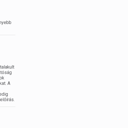
nnyebb
talakult
atóság
sok
kat. A
edig
előírás.