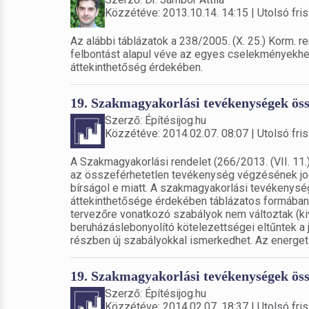
Közzétéve: 2013.10.14. 14:15 | Utolsó fris
Az alábbi táblázatok a 238/2005. (X. 25.) Korm. re
felbontást alapul véve az egyes cselekményekhez
áttekinthetőség érdekében.
19. Szakmagyakorlási tevékenységek össz
Szerző: Építésijog.hu
Közzétéve: 2014.02.07. 08:07 | Utolsó fris
A Szakmagyakorlási rendelet (266/2013. (VII. 11.
az összeférhetetlen tevékenység végzésének jog
bírságol e miatt. A szakmagyakorlási tevékenys
áttekinthetősége érdekében táblázatos formában is
tervezőre vonatkozó szabályok nem változtak (ki
beruházáslebonyolító kötelezettségei eltűntek a
részben új szabályokkal ismerkedhet. Az energeti
19. Szakmagyakorlási tevékenységek ös
Szerző: Építésijog.hu
Közzétéve: 2014.02.07. 18:37 | Utolsó fris