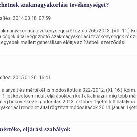
gezhetnek szakmagyakorlási tevékenységet?
sítés: 2014.03.18. 07:59
akmagyakorlási tevékenységekről szóló 266/2013. (VII. 11.) Ko
 a cégek által végezhető szakmagyakorlási tevékenységek rész
y egyebek mellett generálisan előírja az írásbeli szerződési
sítés: 2015.01.26. 16:41
 alanyait és mértékét is módosította a 322/2012. (XI. 16.) Korm.
 1-jét követően indult eljárásokban kell alkalmazni, míg több már
jűleg bekövetkező módosítás 2013. október 1-jétől lett hatályos
gyakorlási rendelet által rögzített módosítások 2014. január 1-jét
 mértéke, eljárási szabályok