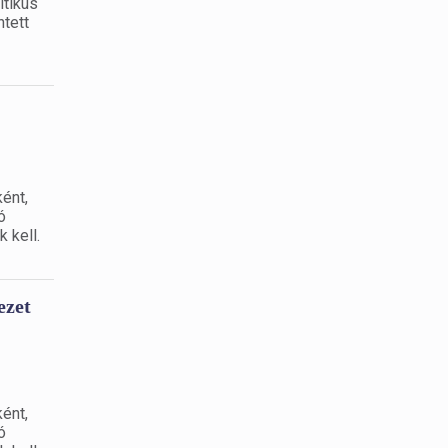
itikus
ntett
ként,
ó
 kell.
ezet
ként,
ó