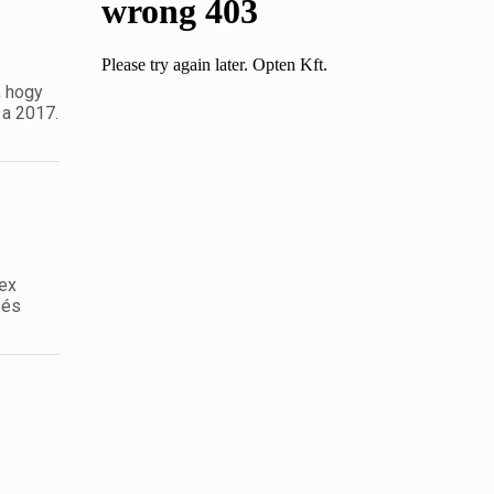
, hogy
 a 2017.
dex
zés