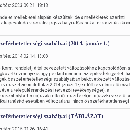
sítés: 2023.09.21. 18:13
ndelet mellékletei alapján készültek, de a mellékletek szerinti
 kapcsolódó speciális jogszabályi előírásokat is rögzítik a kö
eférhetetlenségi szabályai (2014. január 1.)
sítés: 2014.02.14. 13:03
) Korm. rendelet) által bevezetett változásokhoz kapcsolódóan á
következménye is, így például már nem az építésfelügyeleti h
égek összeférhetetlenségi szabályaiban bekövetkezett változá
 összehasonlítottuk a 2014. január 1-je előtti és utáni előíráso
véve a településrendezési tervezői tevékenységet), a
 jogszabályból, a műszaki ellenőr és a felelős műszaki vezető p
kai tanúsító esetében változatlanul nincs összeférhetetlenségi 
szeférhetetlenségi szabályai (TÁBLÁZAT)
sítés: 2015.01.26. 16:41