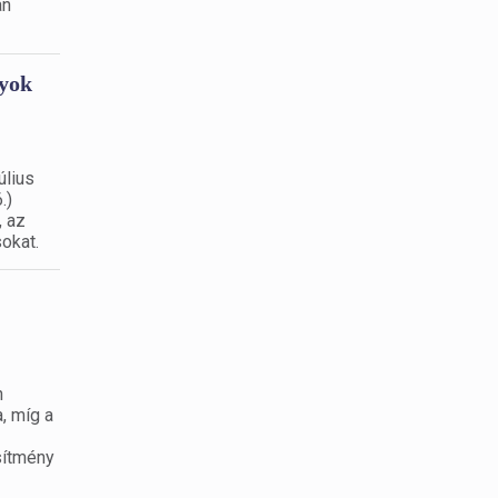
an
lyok
úlius
.)
, az
sokat.
n
, míg a
sítmény