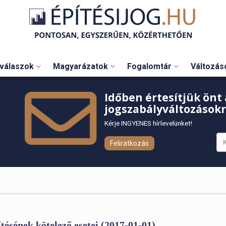
válaszok
Magyarázatok
Fogalomtár
Változá
Időben értesítjük önt 
jogszabályváltozásokr
Kérje INGYENES hírlevelünket!
Feliratkozás
ítésének kötelező esetei (2017-01-01)