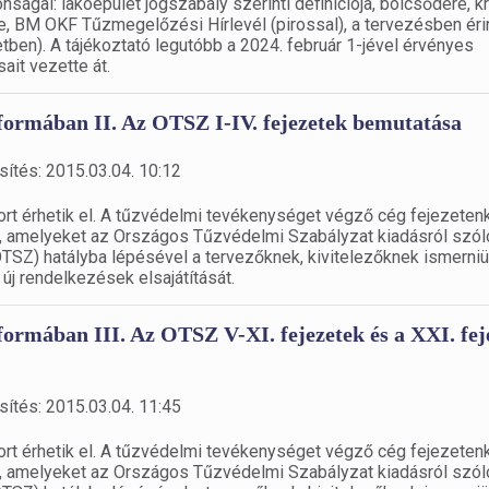
ságai: lakóépület jogszabály szerinti definíciója, bölcsődére, kr
se, BM OKF Tűzmegelőzési Hírlevél (pirossal), a tervezésben éri
ben). A tájékoztató legutóbb a 2024. február 1-jével érvényes
it vezette át.
 formában II. Az OTSZ I-IV. fejezetek bemutatása
sítés: 2015.03.04. 10:12
asort érhetik el. A tűzvédelmi tevékenységet végző cég fejezeten
at, amelyeket az Országos Tűzvédelmi Szabályzat kiadásról szól
OTSZ) hatályba lépésével a tervezőknek, kivitelezőknek ismerniük
 új rendelkezések elsajátítását.
 formában III. Az OTSZ V-XI. fejezetek és a XXI. fej
sítés: 2015.03.04. 11:45
asort érhetik el. A tűzvédelmi tevékenységet végző cég fejezeten
at, amelyeket az Országos Tűzvédelmi Szabályzat kiadásról szól