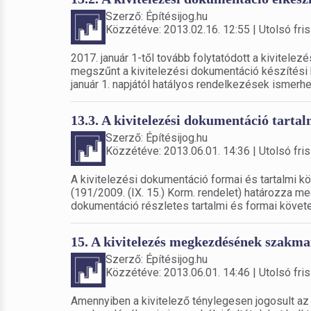
Szerző: Építésijog.hu
Közzétéve: 2013.02.16. 12:55 | Utolsó fris
2017. január 1-től tovább folytatódott a kivitel
megszűnt a kivitelezési dokumentáció készítési 
január 1. napjától hatályos rendelkezések ismerh
13.3. A kivitelezési dokumentáció tarta
Szerző: Építésijog.hu
Közzétéve: 2013.06.01. 14:36 | Utolsó fris
A kivitelezési dokumentáció formai és tartalmi kö
(191/2009. (IX. 15.) Korm. rendelet) határozza m
dokumentáció részletes tartalmi és formai követe
15. A kivitelezés megkezdésének szakma
Szerző: Építésijog.hu
Közzétéve: 2013.06.01. 14:46 | Utolsó fris
Amennyiben a kivitelező ténylegesen jogosult az