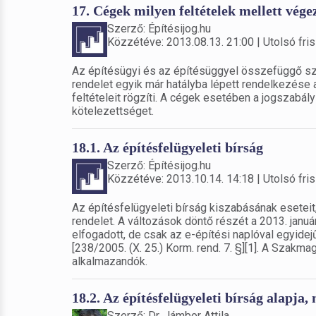
17. Cégek milyen feltételek mellett vé
Szerző: Építésijog.hu
Közzétéve: 2013.08.13. 21:00 | Utolsó fris
Az építésügyi és az építésüggyel összefüggő sz
rendelet egyik már hatályba lépett rendelkezése
feltételeit rögzíti. A cégek esetében a jogszabál
kötelezettséget.
18.1. Az építésfelügyeleti bírság
Szerző: Építésijog.hu
Közzétéve: 2013.10.14. 14:18 | Utolsó fris
Az építésfelügyeleti bírság kiszabásának eseteit,
rendelet. A változások döntő részét a 2013. január
elfogadott, de csak az e-építési naplóval egyide
[238/2005. (X. 25.) Korm. rend. 7. §][1]. A Szakma
alkalmazandók.
18.2. Az építésfelügyeleti bírság alapja,
Szerző: Dr. Jámbor Attila