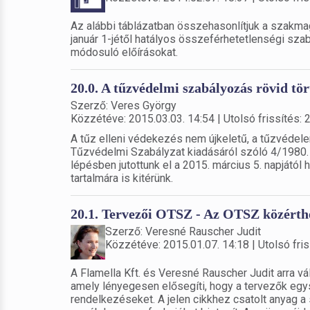
Az alábbi táblázatban összehasonlítjuk a szakm
január 1-jétől hatályos összeférhetetlenségi szabá
módosuló előírásokat.
20.0. A tűzvédelmi szabályozás rövid tö
Szerző: Veres György
Közzétéve: 2015.03.03. 14:54 | Utolsó frissítés: 
A tűz elleni védekezés nem újkeletű, a tűzvédele
Tűzvédelmi Szabályzat kiadásáról szóló 4/1980. (
lépésben jutottunk el a 2015. március 5. napjátó
tartalmára is kitérünk.
20.1. Tervezői OTSZ - Az OTSZ közérthe
Szerző: Veresné Rauscher Judit
Közzétéve: 2015.01.07. 14:18 | Utolsó fris
A Flamella Kft. és Veresné Rauscher Judit arra v
amely lényegesen elősegíti, hogy a tervezők eg
rendelkezéseket. A jelen cikkhez csatolt anyag a